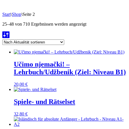
Start
\
Shop
\
Seite 2
Nach
25–48 von 710 Ergebnissen werden angezeigt
Aktualität
sortiert
Učimo njemački! –
Lehrbuch/Udžbenik (Ziel: Niveau B1)
20,00
€
Spiele- und Rätselset
32,80
€