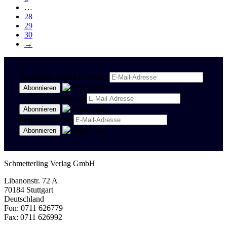
…
28
29
30
→
Newsletter Politik & Kultur
Newsletter Spanisch
Region Stuttgart
Schmetterling Verlag GmbH
Libanonstr. 72 A
70184 Stuttgart
Deutschland
Fon: 0711 626779
Fax: 0711 626992