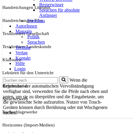
Besserwisser
Handreichungen Literatur
Sprachen für absolute
Anfänger
Handreichungen Film
Vorschau
AutorInnen
Magazin
Textdossiers Gesellschaft
Politik
Sprachen
Textdossiers Landeskunde
Termine
Verlag
Kontakt
Klausuren
Hilfe
Login
Lektüren für den Unterricht
Suchen
Wenn die
nach …
Referendariat
Ergebnisse der automatischen Vervollständigung
verfügbar sind, verwenden Sie die Pfeile nach oben und
unten, um sie zu überprüfen und die Eingabetaste, um
Spracherwerb
die gewünschte Seite aufzurufen. Nutzer von Touch-
Geräten können durch Berührung oder mit Wischgesten
Nachschlagewerke
suchen.
Horizontes (Import-Medien)