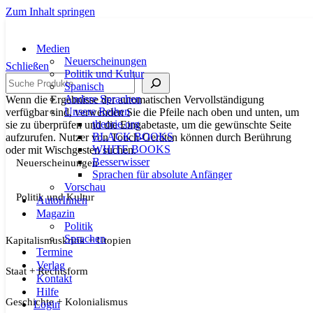
Zum Inhalt springen
Medien
Neuerscheinungen
Schließen
Politik und Kultur
Suche
Spanisch
Andere Sprachen
Wenn die Ergebnisse der automatischen Vervollständigung
Unsere Reihen
verfügbar sind, verwenden Sie die Pfeile nach oben und unten, um
theorie.org
sie zu überprüfen und die Eingabetaste, um die gewünschte Seite
BLACK BOOKS
aufzurufen. Nutzer von Touch-Geräten können durch Berührung
WHITE BOOKS
oder mit Wischgesten suchen.
Besserwisser
Neuerscheinungen
Sprachen für absolute Anfänger
Vorschau
Politik und Kultur
AutorInnen
Magazin
Politik
Sprachen
Kapitalismuskritik + Utopien
Termine
Verlag
Staat + Rechtsform
Kontakt
Hilfe
Geschichte + Kolonialismus
Login