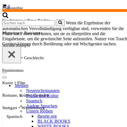
Warenkorb
0
Philosophie
Faschismus + Neue Rechte
Suchen
Wenn die Ergebnisse der
nach …
automatischen Vervollständigung verfügbar sind, verwenden Sie die
Migration + Rassismus
Pfeile nach oben und unten, um sie zu überprüfen und die
Eingabetaste, um die gewünschte Seite aufzurufen. Nutzer von Touch
Geräten können durch Berührung oder mit Wischgesten suchen.
Soziale Kämpfe
Sexualität + Geschlecht
Feminismus
Navigationsmenü
Navigationsmenü
Kunst + Film
Medien
Neuerscheinungen
Romane, Krimis, Gedichte
Politik und Kultur
Spanisch
Andere Sprachen
Stuttgart + Württemberg
Unsere Reihen
theorie.org
Spanisch
BLACK BOOKS
WHITE BOOKS