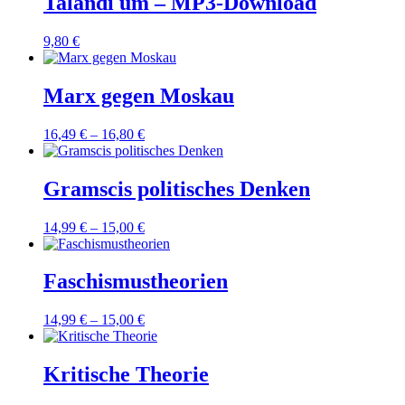
Talandi um – MP3-Download
9,80
€
Marx gegen Moskau
16,49
€
–
16,80
€
Gramscis politisches Denken
14,99
€
–
15,00
€
Faschismustheorien
14,99
€
–
15,00
€
Kritische Theorie