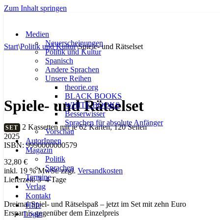
Zum Inhalt springen
Medien
Neuerscheinungen
Start
\
Politik und Kultur
\
Spiele- und Rätselset
Politik und Kultur
Spanisch
Andere Sprachen
Unsere Reihen
theorie.org
BLACK BOOKS
Spiele- und Rätselset
WHITE BOOKS
Besserwisser
Sprachen für absolute Anfänger
2 Kassetten mit je 62 Karten, 120 Seiten
SET
Vorschau
2025
AutorInnen
ISBN: 9990000000579
Magazin
Politik
32,80
€
Sprachen
inkl. 19 % MwSt.
zzgl.
Versandkosten
Termine
Lieferzeit:
3–4 Tage
Verlag
Kontakt
Dreimal Spiel- und Rätselspaß – jetzt im Set mit zehn Euro
Hilfe
Ersparnis gegenüber dem Einzelpreis
Login