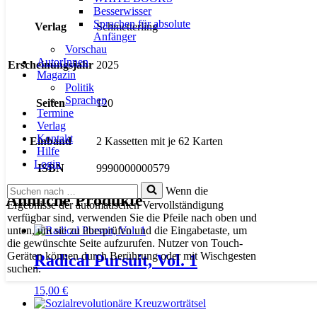
Besserwisser
Sprachen für absolute
Verlag
Schmetterling
Anfänger
Vorschau
AutorInnen
Erscheinungsjahr
2025
Magazin
Politik
Sprachen
Seiten
120
Termine
Verlag
Kontakt
Einband
2 Kassetten mit je 62 Karten
Hilfe
Login
ISBN
9990000000579
Suchen
Wenn die
Ähnliche Produkte
nach …
Ergebnisse der automatischen Vervollständigung
verfügbar sind, verwenden Sie die Pfeile nach oben und
unten, um sie zu überprüfen und die Eingabetaste, um
die gewünschte Seite aufzurufen. Nutzer von Touch-
Geräten können durch Berührung oder mit Wischgesten
Radical Pursuit, Vol. 1
suchen.
15,00
€