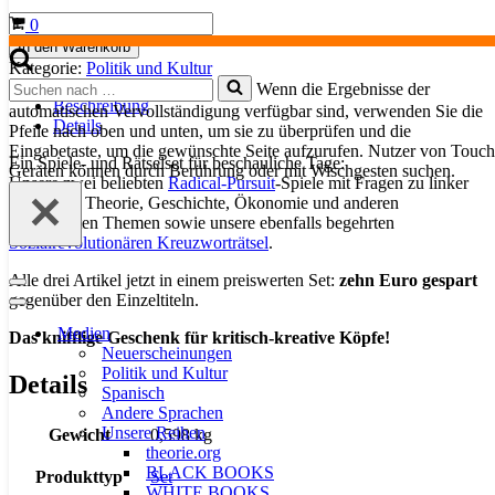
Spiele-
Warenkorb
0
und
In den Warenkorb
Rätselset
Kategorie:
Politik und Kultur
Menge
Suchen
Wenn die Ergebnisse der
nach …
Beschreibung
automatischen Vervollständigung verfügbar sind, verwenden Sie die
Details
Pfeile nach oben und unten, um sie zu überprüfen und die
Eingabetaste, um die gewünschte Seite aufzurufen. Nutzer von Touch
Ein Spiele- und Rätselset für beschauliche Tage:
Geräten können durch Berührung oder mit Wischgesten suchen.
Unsere zwei beliebten
Radical-Pursuit
-Spiele mit Fragen zu linker
politischer Theorie, Geschichte, Ökonomie und anderen
interessanten Themen sowie unsere ebenfalls begehrten
Sozialrevolutionären Kreuzworträtsel
.
Alle drei Artikel jetzt in einem preiswerten Set:
zehn Euro gespart
Navigationsmenü
gegenüber den Einzeltiteln.
Navigationsmenü
Medien
Das knifflige Geschenk für kritisch-kreative Köpfe!
Neuerscheinungen
Politik und Kultur
Details
Spanisch
Andere Sprachen
Unsere Reihen
Gewicht
0,598 kg
theorie.org
BLACK BOOKS
Produkttyp
Set
WHITE BOOKS