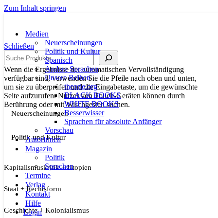
Zum Inhalt springen
Medien
Neuerscheinungen
Schließen
Politik und Kultur
Suche
Spanisch
Andere Sprachen
Wenn die Ergebnisse der automatischen Vervollständigung
Unsere Reihen
verfügbar sind, verwenden Sie die Pfeile nach oben und unten,
theorie.org
um sie zu überprüfen und die Eingabetaste, um die gewünschte
BLACK BOOKS
Seite aufzurufen. Nutzer von Touch-Geräten können durch
WHITE BOOKS
Berührung oder mit Wischgesten suchen.
Besserwisser
Neuerscheinungen
Sprachen für absolute Anfänger
Vorschau
Politik und Kultur
AutorInnen
Magazin
Politik
Sprachen
Kapitalismuskritik + Utopien
Termine
Verlag
Staat + Rechtsform
Kontakt
Hilfe
Geschichte + Kolonialismus
Login