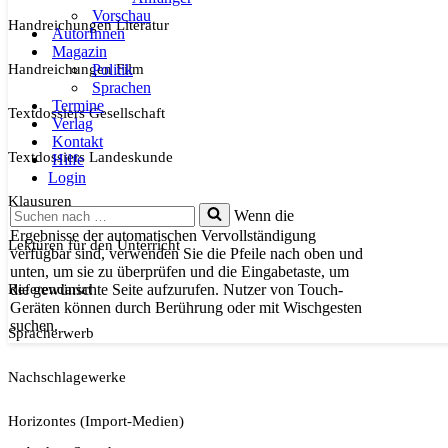
Vorschau
Handreichungen Literatur
AutorInnen
Magazin
Handreichungen Film
Politik
Sprachen
Termine
Textdossiers Gesellschaft
Verlag
Kontakt
Textdossiers Landeskunde
Hilfe
Login
Klausuren
Suchen
Wenn die
nach …
Ergebnisse der automatischen Vervollständigung
Lektüren für den Unterricht
verfügbar sind, verwenden Sie die Pfeile nach oben und
unten, um sie zu überprüfen und die Eingabetaste, um
Referendariat
die gewünschte Seite aufzurufen. Nutzer von Touch-
Geräten können durch Berührung oder mit Wischgesten
suchen.
Spracherwerb
Nachschlagewerke
Horizontes (Import-Medien)