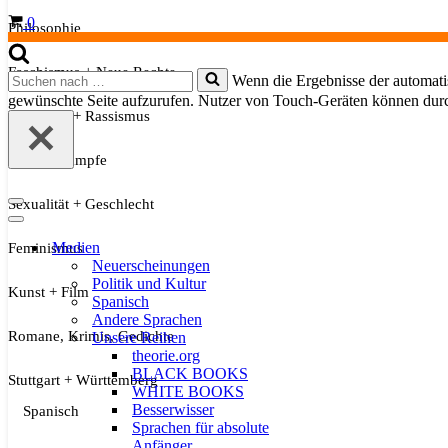
Warenkorb
0
Philosophie
Faschismus + Neue Rechte
Suchen
Wenn die Ergebnisse der automatis
nach …
gewünschte Seite aufzurufen. Nutzer von Touch-Geräten können dur
Migration + Rassismus
Soziale Kämpfe
Sexualität + Geschlecht
Navigationsmenü
Navigationsmenü
Medien
Feminismus
Neuerscheinungen
Politik und Kultur
Kunst + Film
Spanisch
Andere Sprachen
Romane, Krimis, Gedichte
Unsere Reihen
theorie.org
BLACK BOOKS
Stuttgart + Württemberg
WHITE BOOKS
Besserwisser
Spanisch
Sprachen für absolute
Anfänger