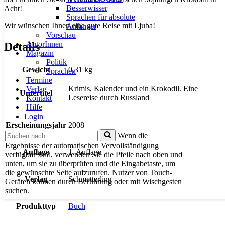
Besserwisser
Acht!
Sprachen für absolute
Wir wünschen Ihnen eine gute Reise mit Ljuba!
Anfänger
Vorschau
AutorInnen
Details
Magazin
Politik
Gewicht
0,31 kg
Sprachen
Termine
Krimis, Kalender und ein Krokodil. Eine
Verlag
Untertitel
Lesereise durch Russland
Kontakt
Hilfe
Login
Erscheinungsjahr
2008
Suchen
Wenn die
nach …
Ergebnisse der automatischen Vervollständigung
Auflage
1. Auflage
verfügbar sind, verwenden Sie die Pfeile nach oben und
unten, um sie zu überprüfen und die Eingabetaste, um
die gewünschte Seite aufzurufen. Nutzer von Touch-
Verlag
Schmetterling
Geräten können durch Berührung oder mit Wischgesten
suchen.
Produkttyp
Buch