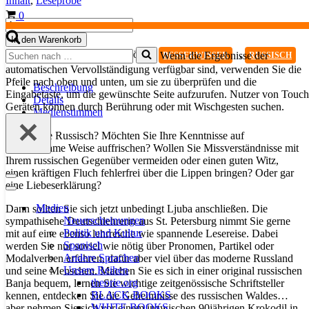
Inhalt
,
Leseprobe
Warenkorb
0
Russisch
für
In den Warenkorb
Besserwisser,
Suchen
Kategorie:
Russisch
Schlagwörter:
,
Wenn die Ergebnisse der
BESSERWISSER
RUSSISCH
Bd.
nach …
automatischen Vervollständigung verfügbar sind, verwenden Sie die
2
Pfeile nach oben und unten, um sie zu überprüfen und die
Menge
Beschreibung
Eingabetaste, um die gewünschte Seite aufzurufen. Nutzer von Touch
Details
Geräten können durch Berührung oder mit Wischgesten suchen.
Medienstimmen
Lieben Sie Russisch? Möchten Sie Ihre Kenntnisse auf
unterhaltsame Weise auffrischen? Wollen Sie Missverständnisse mit
Ihrem russischen Gegenüber vermeiden oder einen guten Witz,
einen kräftigen Fluch fehlerfrei über die Lippen bringen? Oder gar
Navigationsmenü
eine Liebeserklärung?
Navigationsmenü
Medien
Dann sollten Sie sich jetzt unbedingt Ljuba anschließen. Die
Neuerscheinungen
sympathische Deutschlehrerin aus St. Petersburg nimmt Sie gerne
Politik und Kultur
mit auf eine ebenso lehrreiche wie spannende Lesereise. Dabei
Spanisch
werden Sie nur soviel wie nötig über Pronomen, Partikel oder
Andere Sprachen
Modalverben erfahren, dafür aber viel über das moderne Russland
Unsere Reihen
und seine Menschen. Machen Sie es sich in einer original russischen
theorie.org
Banja bequem, lernen Sie wichtige zeitgenössische Schriftsteller
BLACK BOOKS
kennen, entdecken Sie die Geheimnisse des russischen Waldes…
WHITE BOOKS
aber nehmen Sie sich vor einem inzwischen 90jährigen Krokodil in