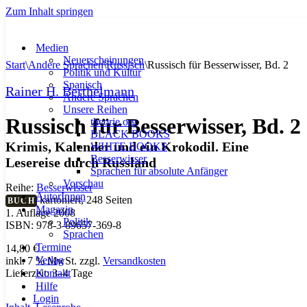
Zum Inhalt springen
Medien
Neuerscheinungen
Start
\
Andere Sprachen
\
Russisch
\
Russisch für Besserwisser, Bd. 2
Politik und Kultur
Spanisch
Rainer H. Berthelmann
Andere Sprachen
Unsere Reihen
Russisch für Besserwisser, Bd. 2
theorie.org
BLACK BOOKS
Krimis, Kalender und ein Krokodil. Eine
WHITE BOOKS
Besserwisser
Lesereise durch Russland
Sprachen für absolute Anfänger
Vorschau
Reihe:
Besserwisser
AutorInnen
kartoniert, 248 Seiten
BUCH
Magazin
1. Auflage 2008
Politik
ISBN: 978-3-89657-369-8
Sprachen
Termine
14,80
€
Verlag
inkl. 7 % MwSt.
zzgl.
Versandkosten
Kontakt
Lieferzeit:
3–4 Tage
Hilfe
Login