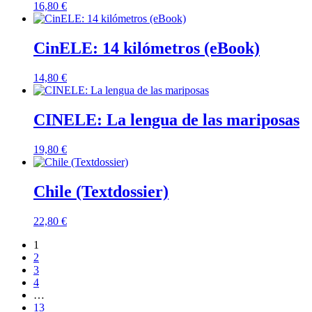
16,80
€
CinELE: 14 kilómetros (eBook)
14,80
€
CINELE: La lengua de las mariposas
19,80
€
Chile (Textdossier)
22,80
€
1
2
3
4
…
13