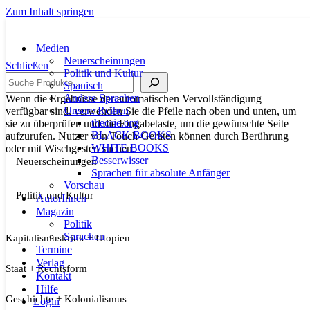
Zum Inhalt springen
Medien
Neuerscheinungen
Schließen
Politik und Kultur
Suche
Spanisch
Andere Sprachen
Wenn die Ergebnisse der automatischen Vervollständigung
Unsere Reihen
verfügbar sind, verwenden Sie die Pfeile nach oben und unten, um
theorie.org
sie zu überprüfen und die Eingabetaste, um die gewünschte Seite
BLACK BOOKS
aufzurufen. Nutzer von Touch-Geräten können durch Berührung
WHITE BOOKS
oder mit Wischgesten suchen.
Besserwisser
Neuerscheinungen
Sprachen für absolute Anfänger
Vorschau
Politik und Kultur
AutorInnen
Magazin
Politik
Sprachen
Kapitalismuskritik + Utopien
Termine
Verlag
Staat + Rechtsform
Kontakt
Hilfe
Geschichte + Kolonialismus
Login