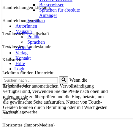
Besserwisser
Handreichungen Literatur
Sprachen für absolute
Anfänger
Handreichungen Film
Vorschau
AutorInnen
Magazin
Textdossiers Gesellschaft
Politik
Sprachen
Textdossiers Landeskunde
Termine
Verlag
Kontakt
Klausuren
Hilfe
Login
Lektüren für den Unterricht
Suchen
Wenn die
nach …
Referendariat
Ergebnisse der automatischen Vervollständigung
verfügbar sind, verwenden Sie die Pfeile nach oben und
unten, um sie zu überprüfen und die Eingabetaste, um
Spracherwerb
die gewünschte Seite aufzurufen. Nutzer von Touch-
Geräten können durch Berührung oder mit Wischgesten
Nachschlagewerke
suchen.
Horizontes (Import-Medien)