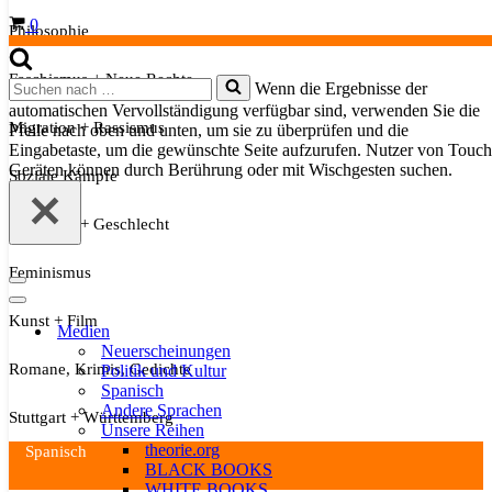
Warenkorb
0
Philosophie
Faschismus + Neue Rechte
Suchen
Wenn die Ergebnisse der
nach …
automatischen Vervollständigung verfügbar sind, verwenden Sie die
Migration + Rassismus
Pfeile nach oben und unten, um sie zu überprüfen und die
Eingabetaste, um die gewünschte Seite aufzurufen. Nutzer von Touch
Geräten können durch Berührung oder mit Wischgesten suchen.
Soziale Kämpfe
Sexualität + Geschlecht
Feminismus
Navigationsmenü
Navigationsmenü
Kunst + Film
Medien
Neuerscheinungen
Romane, Krimis, Gedichte
Politik und Kultur
Spanisch
Andere Sprachen
Stuttgart + Württemberg
Unsere Reihen
theorie.org
Spanisch
BLACK BOOKS
WHITE BOOKS