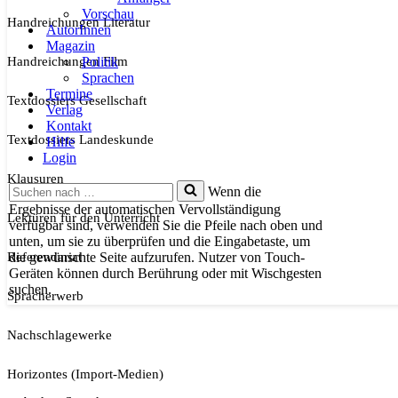
Vorschau
Handreichungen Literatur
AutorInnen
Magazin
Handreichungen Film
Politik
Sprachen
Termine
Textdossiers Gesellschaft
Verlag
Kontakt
Textdossiers Landeskunde
Hilfe
Login
Klausuren
Suchen
Wenn die
nach …
Ergebnisse der automatischen Vervollständigung
Lektüren für den Unterricht
verfügbar sind, verwenden Sie die Pfeile nach oben und
unten, um sie zu überprüfen und die Eingabetaste, um
Referendariat
die gewünschte Seite aufzurufen. Nutzer von Touch-
Geräten können durch Berührung oder mit Wischgesten
suchen.
Spracherwerb
Nachschlagewerke
Horizontes (Import-Medien)