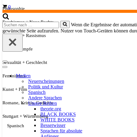
Warenkorb
0
Philosophie
Faschismus + Neue Rechte
Suchen
Wenn die Ergebnisse der automatis
nach …
gewünschte Seite aufzurufen. Nutzer von Touch-Geräten können dur
Migration + Rassismus
Soziale Kämpfe
Sexualität + Geschlecht
Navigationsmenü
Navigationsmenü
Medien
Feminismus
Neuerscheinungen
Politik und Kultur
Kunst + Film
Spanisch
Andere Sprachen
Romane, Krimis, Gedichte
Unsere Reihen
theorie.org
BLACK BOOKS
Stuttgart + Württemberg
WHITE BOOKS
Besserwisser
Spanisch
Sprachen für absolute
Anfänger