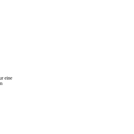
ur eine
em