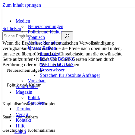
Zum Inhalt springen
Medien
Neuerscheinungen
Schließen
Politik und Kultur
Suche
Spanisch
Andere Sprachen
Wenn die Ergebnisse der automatischen Vervollständigung
Unsere Reihen
verfügbar sind, verwenden Sie die Pfeile nach oben und unten,
theorie.org
um sie zu überprüfen und die Eingabetaste, um die gewünschte
BLACK BOOKS
Seite aufzurufen. Nutzer von Touch-Geräten können durch
WHITE BOOKS
Berührung oder mit Wischgesten suchen.
Besserwisser
Neuerscheinungen
Sprachen für absolute Anfänger
Vorschau
Politik und Kultur
AutorInnen
Magazin
Politik
Sprachen
Kapitalismuskritik + Utopien
Termine
Verlag
Staat + Rechtsform
Kontakt
Hilfe
Geschichte + Kolonialismus
Login