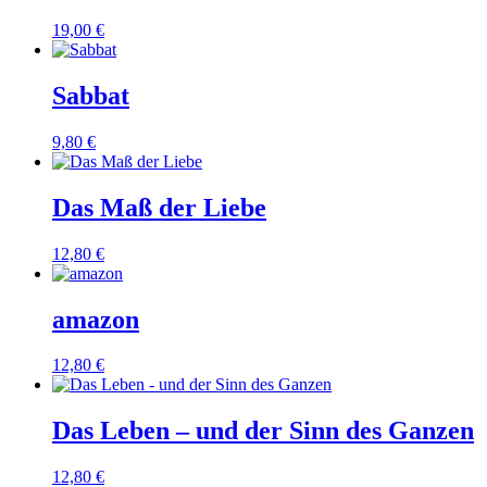
19,00
€
Sabbat
9,80
€
Das Maß der Liebe
12,80
€
amazon
12,80
€
Das Leben – und der Sinn des Ganzen
12,80
€