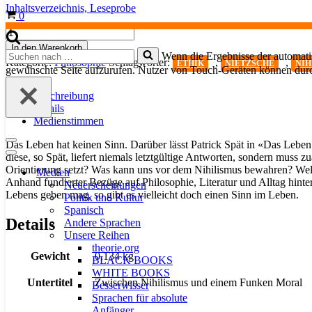
Inhaltsverzeichnis,
Leseprobe
Warenkorb
0
Das
Leben
In den Warenkorb
Suchen
Wenn die Ergebnisse der automatis
-
Kategorie:
Philosophie
Schlagwörter:
,
,
ETHIK
NIETZSCHE
NIH
nach …
und
gewünschte Seite aufzurufen. Nutzer von Touch-Geräten können dur
der
Sinn
Beschreibung
des
Details
Ganzen
Medienstimmen
Menge
Das Leben hat keinen Sinn. Darüber lässt Patrick Spät in «Das Lebe
Navigationsmenü
diese, so Spät, liefert niemals letztgültige Antworten, sondern muss
Navigationsmenü
Orientierung setzt? Was kann uns vor dem Nihilismus bewahren? Welche
Medien
Anhand fundierter Bezüge auf Philosophie, Literatur und Alltag hinte
Neuerscheinungen
Lebens geben mag, so gibt es vielleicht doch einen Sinn im Leben.
Politik und Kultur
Spanisch
Details
Andere Sprachen
Unsere Reihen
theorie.org
Gewicht
0,134 kg
BLACK BOOKS
WHITE BOOKS
Untertitel
Zwischen Nihilismus und einem Funken Moral
Besserwisser
Sprachen für absolute
Anfänger