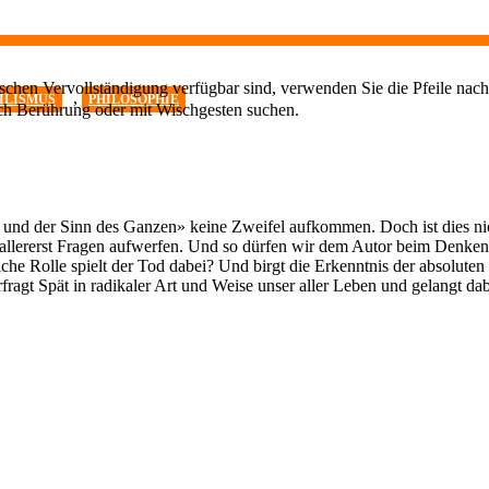
chen Vervollständigung verfügbar sind, verwenden Sie die Pfeile nach
,
ILISMUS
PHILOSOPHIE
ch Berührung oder mit Wischgesten suchen.
n und der Sinn des Ganzen» keine Zweifel aufkommen. Doch ist dies ni
 zuallererst Fragen aufwerfen. Und so dürfen wir dem Autor beim Denke
 Rolle spielt der Tod dabei? Und birgt die Erkenntnis der absoluten Si
rfragt Spät in radikaler Art und Weise unser aller Leben und gelangt 