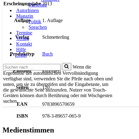
Erscheinungsjahr
2013
Vorschau
AutorInnen
Magazin
Auflage
1. Auflage
Politik
Sprachen
Termine
Verlag
Schmetterling
Verlag
Kontakt
Hilfe
Produkttyp
Buch
Login
Suchen
Wenn die
Einband
kartoniert
nach …
Ergebnisse der automatischen Vervollständigung
verfügbar sind, verwenden Sie die Pfeile nach oben und
unten, um sie zu überprüfen und die Eingabetaste, um
Seiten
120
die gewünschte Seite aufzurufen. Nutzer von Touch-
Geräten können durch Berührung oder mit Wischgesten
suchen.
EAN
9783896570659
ISBN
978-3-89657-065-9
Medienstimmen