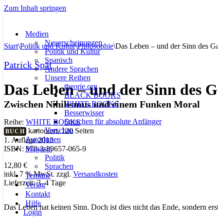
Zum Inhalt springen
Medien
Neuerscheinungen
Start
\
Politik und Kultur
\
Philosophie
\
Das Leben – und der Sinn des G
Politik und Kultur
Spanisch
Patrick Spät
Andere Sprachen
Unsere Reihen
Das Leben – und der Sinn des 
theorie.org
BLACK BOOKS
Zwischen Nihilismus und einem Funken Moral
WHITE BOOKS
Besserwisser
Sprachen für absolute Anfänger
Reihe:
WHITE BOOKS
Vorschau
kartoniert, 120 Seiten
BUCH
AutorInnen
1. Auflage 2013
Magazin
ISBN: 978-3-89657-065-9
Politik
12,80
€
Sprachen
inkl. 7 % MwSt.
zzgl.
Versandkosten
Termine
Lieferzeit:
3–4 Tage
Verlag
Kontakt
Hilfe
Das Leben hat keinen Sinn. Doch ist dies nicht das Ende, sondern er
Login