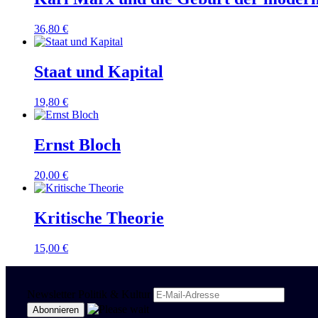
36,80
€
Staat und Kapital
19,80
€
Ernst Bloch
20,00
€
Kritische Theorie
15,00
€
Newsletter Politik & Kultur