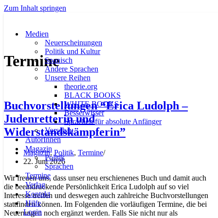
Zum Inhalt springen
Medien
Neuerscheinungen
Politik und Kultur
Termine
Spanisch
Andere Sprachen
Unsere Reihen
theorie.org
BLACK BOOKS
Buchvorstellungen “Erica Ludolph –
WHITE BOOKS
Besserwisser
Judenretterin und
Sprachen für absolute Anfänger
Widerstandskämpferin”
Vorschau
AutorInnen
Magazin
Magazin
,
Politik
,
Termine
Politik
22. Juni 2026
Sprachen
Termine
Wir freuen uns, dass unser neu erschienenes Buch und damit auch
Verlag
die beeindruckende Persönlichkeit Erica Ludolph auf so viel
Kontakt
Interesse treffen und deswegen auch zahlreiche Buchvorstellungen
Hilfe
stattfinden können. Im Folgenden die vorläufigen Termine, die bei
Login
Neuerungen noch ergänzt werden. Falls Sie nicht nur als