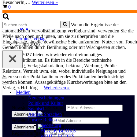
Buchvorstellungen
BesucherIn,…
Weiterlesen »
Warenkorb
0
“Erica
Ludolph
–
Suchen
Judenretterin
Verlagspraktikum
Wenn die Ergebnisse der
nach …
und
automatischen Vervollständigung verfügbar sind, verwenden Sie die
Widerstandskämpferin”
Pfeile nach oben und unten, um sie zu überprüfen und die
Termine
,
Verlag
Eingabetaste, um die gewünschte Seite aufzurufen. Nutzer von Touch
23. Juli 2026
Geräten können durch Berührung oder mit Wischgesten suchen.
Ab 01.05.2027 bieten wir wieder ein dreimonatiges
Verlagspraktikum an. Es führt in die Bereiche technische
Herstellung, Verlagskalkulation, Lektorat, Werbung, Public
Relations, Vertrieb uvm. ein, wobei individuelle Neigungen und
Interessen der Praktikantin oder des Praktikanten berücksichtigt
Navigationsmenü
werden können. Aussagekräftige Kurzbewerbungen bitte an den
Navigationsmenü
Verlagspraktikum
Verlag, z.Hd. Jörg…
Weiterlesen »
Medien
Neuerscheinungen
Politik und Kultur
Newsletter Politik & Kultur
Spanisch
Andere Sprachen
Unsere Reihen
Newsletter Spanisch
theorie.org
BLACK BOOKS
Region Stuttgart
WHITE BOOKS