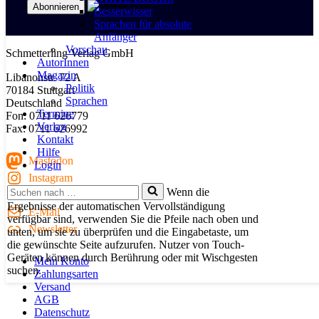
Besserwisser
Sprachen für absolute
Anfänger
Vorschau
Schmetterling Verlag GmbH
AutorInnen
Magazin
Libanonstr. 72 A
Politik
70184 Stuttgart
Sprachen
Deutschland
Termine
Fon: 0711 626779
Verlag
Fax: 0711 626992
Kontakt
Hilfe
Mastodon
Login
Instagram
Suchen
Wenn die
Youtube
nach …
Ergebnisse der automatischen Vervollständigung
E-Mail
verfügbar sind, verwenden Sie die Pfeile nach oben und
Newsletter
unten, um sie zu überprüfen und die Eingabetaste, um
die gewünschte Seite aufzurufen. Nutzer von Touch-
Geräten können durch Berührung oder mit Wischgesten
Mein Konto
suchen.
Zahlungsarten
Versand
AGB
Datenschutz