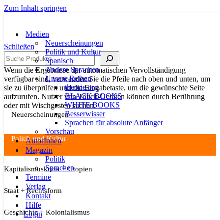
Zum Inhalt springen
Medien
Neuerscheinungen
Schließen
Politik und Kultur
Suche
Spanisch
Andere Sprachen
Wenn die Ergebnisse der automatischen Vervollständigung
Unsere Reihen
verfügbar sind, verwenden Sie die Pfeile nach oben und unten, um
theorie.org
sie zu überprüfen und die Eingabetaste, um die gewünschte Seite
BLACK BOOKS
aufzurufen. Nutzer von Touch-Geräten können durch Berührung
WHITE BOOKS
oder mit Wischgesten suchen.
Besserwisser
Neuerscheinungen
Sprachen für absolute Anfänger
Vorschau
Politik und Kultur
AutorInnen
Magazin
Politik
Sprachen
Kapitalismuskritik + Utopien
Termine
Verlag
Staat + Rechtsform
Kontakt
Hilfe
Geschichte + Kolonialismus
Login