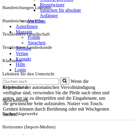
Besserwisser
Handreichungen Literatur
Sprachen für absolute
Anfänger
Handreichungen Film
Vorschau
AutorInnen
Magazin
Textdossiers Gesellschaft
Politik
Sprachen
Textdossiers Landeskunde
Termine
Verlag
Kontakt
Klausuren
Hilfe
Login
Lektüren für den Unterricht
Suchen
Wenn die
nach …
Referendariat
Ergebnisse der automatischen Vervollständigung
verfügbar sind, verwenden Sie die Pfeile nach oben und
unten, um sie zu überprüfen und die Eingabetaste, um
Spracherwerb
die gewünschte Seite aufzurufen. Nutzer von Touch-
Geräten können durch Berührung oder mit Wischgesten
Nachschlagewerke
suchen.
Horizontes (Import-Medien)