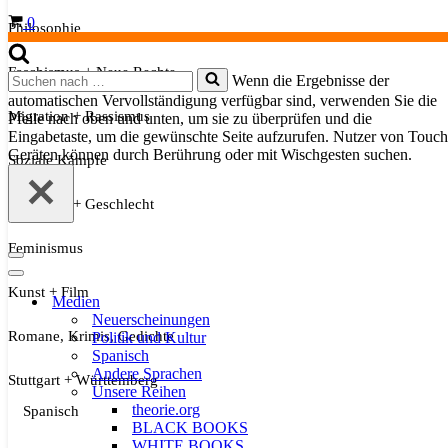
Warenkorb
0
Philosophie
Faschismus + Neue Rechte
Suchen
Wenn die Ergebnisse der
nach …
automatischen Vervollständigung verfügbar sind, verwenden Sie die
Migration + Rassismus
Pfeile nach oben und unten, um sie zu überprüfen und die
Eingabetaste, um die gewünschte Seite aufzurufen. Nutzer von Touch
Geräten können durch Berührung oder mit Wischgesten suchen.
Soziale Kämpfe
Sexualität + Geschlecht
Feminismus
Navigationsmenü
Navigationsmenü
Kunst + Film
Medien
Neuerscheinungen
Romane, Krimis, Gedichte
Politik und Kultur
Spanisch
Andere Sprachen
Stuttgart + Württemberg
Unsere Reihen
theorie.org
Spanisch
BLACK BOOKS
WHITE BOOKS