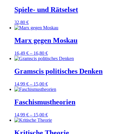
Spiele- und Rätselset
32,80
€
Marx gegen Moskau
16,49
€
–
16,80
€
Gramscis politisches Denken
14,99
€
–
15,00
€
Faschismustheorien
14,99
€
–
15,00
€
Kritische Theorie