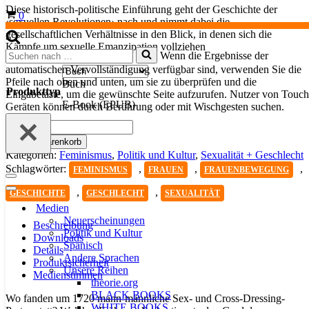
Diese historisch-politische Einführung geht der Geschichte der
Warenkorb
0
‹sexuellen Revolutionen› nach und nimmt dabei die
gesellschaftlichen Verhältnisse in den Blick, in denen sich die
Kämpfe um sexuelle Emanzipation vollziehen
Suchen
Wenn die Ergebnisse der
nach …
automatischen Vervollständigung verfügbar sind, verwenden Sie die
Pfeile nach oben und unten, um sie zu überprüfen und die
Buch
Produkttyp
Eingabetaste, um die gewünschte Seite aufzurufen. Nutzer von Touch
E-Book (EPUB)
Geräten können durch Berührung oder mit Wischgesten suchen.
‹Sexuelle
Revolutionen›
In den Warenkorb
Menge
Kategorien:
Feminismus
,
Politik und Kultur
,
Sexualität + Geschlecht
Schlagwörter:
,
,
,
FEMINISMUS
FRAUEN
FRAUENBEWEGUNG
Navigationsmenü
,
,
Navigationsmenü
GESCHICHTE
GESCHLECHT
SEXUALITÄT
Medien
Neuerscheinungen
Beschreibung
Politik und Kultur
Downloads
Spanisch
Details
Andere Sprachen
Produktsicherheit
Unsere Reihen
Medienstimmen
theorie.org
BLACK BOOKS
Wo fanden um 1720 mann-männliche Sex- und Cross-Dressing-
WHITE BOOKS