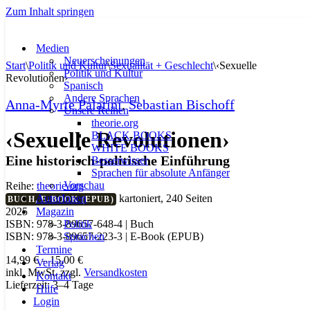
Zum Inhalt springen
Medien
Neuerscheinungen
Start
\
Politik und Kultur
\
Sexualität + Geschlecht
\
‹Sexuelle
Politik und Kultur
Revolutionen›
Spanisch
Andere Sprachen
Anna-Myrte Palatini
,
Sebastian Bischoff
Unsere Reihen
theorie.org
‹Sexuelle Revolutionen›
BLACK BOOKS
WHITE BOOKS
Eine historisch-politische Einführung
Besserwisser
Sprachen für absolute Anfänger
Vorschau
Reihe:
theorie.org
AutorInnen
kartoniert, 240 Seiten
BUCH, E-BOOK (EPUB)
Magazin
2025
Politik
ISBN: 978-3-89657-648-4 | Buch
Sprachen
ISBN: 978-3-89657-223-3 | E-Book (EPUB)
Termine
14,99
€
–
15,00
€
Verlag
inkl. MwSt.
zzgl.
Versandkosten
Kontakt
Lieferzeit:
3–4 Tage
Hilfe
Login