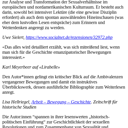
zur Analyse und Transformation der Sexualverhältnisse im
europäischen und nordamerikanischen Kulturraum. Er besteht auch
darin, sowohl bei intensiver Lektüre (die eine gewisse Disziplin
erfordert) als auch dem spontan auswählenden Hineinschauen (was
eher dem lustvollen Lesen entspräche) zum Erinnern und
Weiterdenken angeregt zu werden.
Uwe Sielert,
https://www.socialnet.de/rezensionen/32972.php
«Das alles wird detailliert erzählt, was sich mitreißend liest, wenn
man sich für die Geschichte emanzipatorischer Bewegungen
interessiert.»
Karl Meyerbeer auf «Lirabelle»
Den Autor*innen gelingt ein kritischer Blick auf die Ambivalenzen
vergangener Bewegungen und damit ein instruktives
Überblickswerk, dessen ausführliche Bibliographie zum Weiterlesen
anregt.
Lisa Hellriegel,
Arbeit – Bewegung – Geschichte
. Zeitschrift für
historische Studien
Die Autor:innen “spannen in ihrer lesenswerten „historisch-
politischen Einführung“ zur Geschichtlichkeit der sexuellen
Revolutionen und zum Zusammenhang von Sexualität und