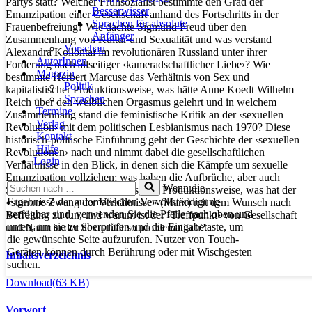
Partys statt? Welcher Frühsozialist bestimmte den Grad der
Besserwisser
Emanzipation einer Gesellschaft anhand des Fortschritts in der
Sprachen für absolute
Frauenbefreiung? Wie dachte Sigmund Freud über den
Anfänger
Zusammenhang von Kultur und Sexualität und was verstand
Vorschau
Alexandra Kollontai im revolutionären Russland unter ihrer
AutorInnen
Forderung nach allseitiger ‹kameradschaftlicher Liebe›? Wie
Magazin
bestimmte Herbert Marcuse das Verhältnis von Sex und
Politik
kapitalistischer Produktionsweise, was hätte Anne Koedt Wilhelm
Sprachen
Reich über den weiblichen Orgasmus gelehrt und in welchem
Termine
Zusammenhang stand die feministische Kritik an der ‹sexuellen
Verlag
Revolution› mit dem politischen Lesbianismus nach 1970? Diese
Kontakt
historisch-politische Einführung geht der Geschichte der ‹sexuellen
Hilfe
Revolutionen› nach und nimmt dabei die gesellschaftlichen
Login
Verhältnisse in den Blick, in denen sich die Kämpfe um sexuelle
Emanzipation vollziehen; was haben die Aufbrüche, aber auch
Suchen
Wenn die
Sackgassen mit der kapitalistischen Produktionsweise, was hat der
nach …
Ergebnisse der automatischen Vervollständigung
«stumme Zwang der Verhältnisse» (Marx) mit dem Wunsch nach
verfügbar sind, verwenden Sie die Pfeile nach oben und
Befreiung zu tun, und warum ist der ‹Treffpunkt› von Gesellschaft
unten, um sie zu überprüfen und die Eingabetaste, um
und Natur in der Sexualität so problematisch?
die gewünschte Seite aufzurufen. Nutzer von Touch-
Geräten können durch Berührung oder mit Wischgesten
Inhaltsverzeichnis
suchen.
Download
(63 KB)
Vorwort