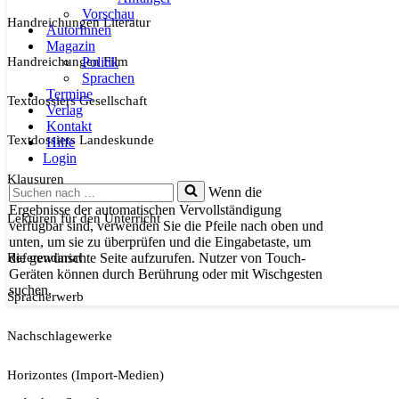
Vorschau
Handreichungen Literatur
AutorInnen
Magazin
Handreichungen Film
Politik
Sprachen
Termine
Textdossiers Gesellschaft
Verlag
Kontakt
Textdossiers Landeskunde
Hilfe
Login
Klausuren
Suchen
Wenn die
nach …
Ergebnisse der automatischen Vervollständigung
Lektüren für den Unterricht
verfügbar sind, verwenden Sie die Pfeile nach oben und
unten, um sie zu überprüfen und die Eingabetaste, um
Referendariat
die gewünschte Seite aufzurufen. Nutzer von Touch-
Geräten können durch Berührung oder mit Wischgesten
suchen.
Spracherwerb
Nachschlagewerke
Horizontes (Import-Medien)