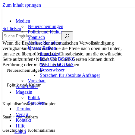
Zum Inhalt springen
Medien
Neuerscheinungen
Schließen
Politik und Kultur
Suche
Spanisch
Andere Sprachen
Wenn die Ergebnisse der automatischen Vervollständigung
Unsere Reihen
verfügbar sind, verwenden Sie die Pfeile nach oben und unten,
theorie.org
um sie zu überprüfen und die Eingabetaste, um die gewünschte
BLACK BOOKS
Seite aufzurufen. Nutzer von Touch-Geräten können durch
WHITE BOOKS
Berührung oder mit Wischgesten suchen.
Besserwisser
Neuerscheinungen
Sprachen für absolute Anfänger
Vorschau
Politik und Kultur
AutorInnen
Magazin
Politik
Sprachen
Kapitalismuskritik + Utopien
Termine
Verlag
Staat + Rechtsform
Kontakt
Hilfe
Geschichte + Kolonialismus
Login