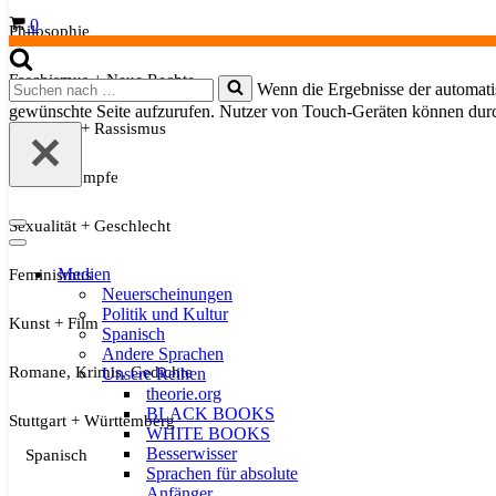
Warenkorb
0
Philosophie
Faschismus + Neue Rechte
Suchen
Wenn die Ergebnisse der automatis
nach …
gewünschte Seite aufzurufen. Nutzer von Touch-Geräten können dur
Migration + Rassismus
Soziale Kämpfe
Sexualität + Geschlecht
Navigationsmenü
Navigationsmenü
Medien
Feminismus
Neuerscheinungen
Politik und Kultur
Kunst + Film
Spanisch
Andere Sprachen
Romane, Krimis, Gedichte
Unsere Reihen
theorie.org
BLACK BOOKS
Stuttgart + Württemberg
WHITE BOOKS
Besserwisser
Spanisch
Sprachen für absolute
Anfänger