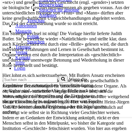
«sex») und gesellschaftliches Geschlecht (engl. «gender») setzten
Besserwisser
sie biologische Geschlechterdifferenzen als gegeben voraus. Aus der
Sprachen für absolute
unterschiedlichen Biologie von «Frau» und «Mann» dürften aber
Anfänger
keine gesellschaftlichen Ungleichbehandlungen abgeleitet werden.
Vorschau
Das Ziel der Gleichstellung wurde so nicht erreicht.
AutorInnen
Magazin
Ein Strategiewechsel ist nötig! Die Vorlage hierfür lieferte Judith
Politik
Butler. Sie bezweifelte wieder «Natürlichkeit» und stellte klar, dass
Sprachen
auch Körperlichkeit erst durch eine «Brille» gelesen wird, die durch
Termine
individuelle Erfahrungen und Lernen in Gesellschaft bestimmt ist.
Verlag
Organe werden erst durch die Interpretation als «geschlechtlich»
Kontakt
und durch ihre unentwegte Betonung und Wiederholung in dieser
Hilfe
Rolle hergestellt und bestätigt.
Login
Hier lohnt es sich weiterzuarbeiten. Mit Butlers Ansatz erscheinen
Suchen
Wenn die
«Penis», «Hodensack», «Hoden» etc. noch als gesellschaftlich
nach …
Ergebnisse der automatischen Vervollständigung
formulierte Bezeichnungen für tatsächlich vorhandene Organe. Als
verfügbar sind, verwenden Sie die Pfeile nach oben und
ob, wenn man «natürliche Vorgegebenheiten» liest, sich die
unten, um sie zu überprüfen und die Eingabetaste, um
Notwendigkeit der Bezeichnung dieser Organe und ihre weitgehend
die gewünschte Seite aufzurufen. Nutzer von Touch-
binäre Einordnung zwingend ergibt. Hier widerspricht Heinz-Jürgen
Geräten können durch Berührung oder mit Wischgesten
Voß. Er bereitet aktuelle Ergebnisse der Biologie anschaulich auf
suchen.
und zeigt wie selbst sie in Richtung vieler Geschlechter weisen.
Indem er an Gedanken der Entwicklung anknüpft, rückt er den
Menschen selbst in den Mittelpunkt, wo bisher die Kategorie und
Institution «Geschlecht» fetischisiert wurden. Von hier aus ergeben