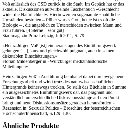
Voß anlässlich des CSD zurück in die Stadt. Im Gepäck hat er das
aktuelle, Diskussionen aufwirbelnde Taschenbuch «Geschlecht –
wider die Natürlichkeit». Hierin werden sogenannte «natürliche
Umstände» bestritten – früher war es Gott, heute ist es oft die
Biologie – , die angeblich zu Unterschieden zwischen Mann und
Frau führen. [4 Sterne – sehr gut]
Stadtmagazin Prinz Leipzig, Juli 2011, S. 79
«Heinz-Jürgen Voß [ist] ein herausragendes Einführungswerk
gelungen […], kurz und gleichwohl prägnant, auch in seinen
diskutablen Einschätzungen.»
Florian Mildenberger in «Würzburger medizinhistorische
Mitteilungen»
Heinz-Jürgen Voß’ «Ausführung beinhaltet dabei durchwegs neue
Forschungsarbeit und wirkt trotz des naturwissenschaftlichen
Hintergrunds keineswegs trocken. So stellt das Büchlein in Summe
ein ausgezeichnetes Einführungswerk dar, das prägnant und
verständlich unterschiedliche Diskussionsstränge auf den Punkt
bringt und neue Diskussionsansätze geradezu herausfordert.»
Rezension in: Sex(ual) Politics – Broschüre der österreichischen
HochschülerInnenschaft, S.129–130.
Ähnliche Produkte