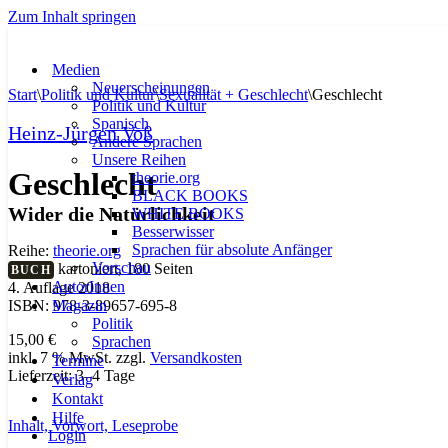
Zum Inhalt springen
Medien
Neuerscheinungen
Start
\
Politik und Kultur
\
Sexualität + Geschlecht
\
Geschlecht
Politik und Kultur
Spanisch
Heinz-Jürgen Voß
Andere Sprachen
Unsere Reihen
Geschlecht
theorie.org
BLACK BOOKS
Wider die Natürlichkeit
WHITE BOOKS
Besserwisser
Sprachen für absolute Anfänger
Reihe:
theorie.org
Vorschau
kartoniert, 180 Seiten
BUCH
AutorInnen
4. Auflage 2018
Magazin
ISBN: 978-3-89657-695-8
Politik
15,00
€
Sprachen
inkl. 7 % MwSt.
zzgl.
Versandkosten
Termine
Lieferzeit:
3–4 Tage
Verlag
Kontakt
Hilfe
Inhalt,
Vorwort,
Leseprobe
Login