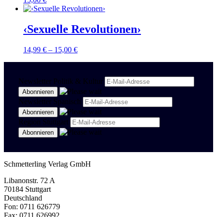
‹Sexuelle Revolutionen›
14,99
€
–
15,00
€
Newsletter Politik & Kultur
Newsletter Spanisch
Region Stuttgart
Schmetterling Verlag GmbH
Libanonstr. 72 A
70184 Stuttgart
Deutschland
Fon: 0711 626779
Fax: 0711 626992