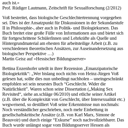
auch ist.»
Prof. Rüdiger Lautmann, Zeitschrift für Sexualforschung (2/2012)
Voß bestreitet, dass biologische Geschlechtertrennung vorgegeben
sei. Dies ist der Ansatzpunkt für Diskussionen in der Sekundarstufe
II in Philosophie-, aber auch in Politik- und Biologiekursen. Das
Buch breitet eine große Fülle von Informationen aus und bietet sich
für fortgeschrittene SchülerInnen und Lehrkräfte als Quelle und
Hintergrundmaterial am ehesten für arbeitsteilige Arbeit (z.B. zu
verschiedenen theoretischen Ansätzen, zur Auseinandersetzung aus
biologischer Perspektive …)
Martin Geisz auf «Hessischer Bildungsserver»
Bettina Enzenhofer urteilt in ihrer Rezension „Emanzipatorische
Biologiekritik“: „Wer bislang noch nichts von Heinz-Jürgen Voß
gelesen hat, sollte dies nun unbedingt nachholen – uneingeschränkt
empfohlen sei sein neuestes Buch “Geschlecht. Wider die
Natürlichkeit”. Waren schon seine Dissertation („Making Sex
Revisited“, siehe an.schläge 06/2010) und etliche seiner Artikel
(z.B. über die Komplexität von Geschlecht, über Intersexualität etc.)
wegweisend, so destilliert Voß seine Erkenntnisse nun nochmals:
Noch verständlicher geschrieben, noch mehr Einbettung in
gesellschaftskritische Ansätze (z.B. von Karl Marx, Simone de
Beauvoir) und durch einige “Exkurse” noch nachvollziehbarer. Das
Buch wurde unlängst sogar vom Bildungsserver Hessen als