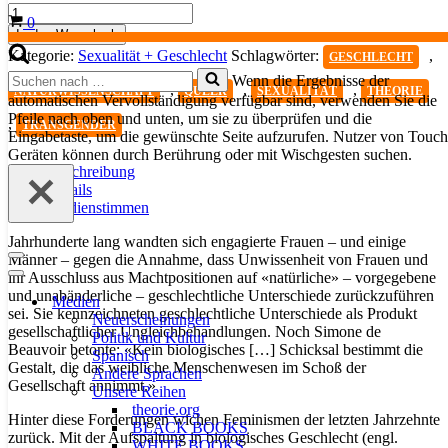
Geschlecht
Warenkorb
0
Menge
In den Warenkorb
Kategorie:
Sexualität + Geschlecht
Schlagwörter:
,
GESCHLECHT
Suchen
Wenn die Ergebnisse der
,
,
,
NATURWISSENSCHAFT
QUEER
SEXUALITÄT
THEORIE
nach …
automatischen Vervollständigung verfügbar sind, verwenden Sie die
Pfeile nach oben und unten, um sie zu überprüfen und die
,
TRANSGENDER
Eingabetaste, um die gewünschte Seite aufzurufen. Nutzer von Touch
Geräten können durch Berührung oder mit Wischgesten suchen.
Beschreibung
Details
Medienstimmen
Jahrhunderte lang wandten sich engagierte Frauen – und einige
Männer – gegen die Annahme, dass Unwissenheit von Frauen und
Navigationsmenü
ihr Ausschluss aus Machtpositionen auf «natürliche» – vorgegebene
Navigationsmenü
und unabänderliche – geschlechtliche Unterschiede zurückzuführen
Medien
sei. Sie kennzeichneten geschlechtliche Unterschiede als Produkt
Neuerscheinungen
gesellschaftlicher Ungleichbehandlungen. Noch Simone de
Politik und Kultur
Beauvoir betonte: «Kein biologisches […] Schicksal bestimmt die
Spanisch
Gestalt, die das weibliche Menschenwesen im Schoß der
Andere Sprachen
Gesellschaft annimmt.»
Unsere Reihen
theorie.org
Hinter diese Forderungen wichen Feminismen der letzten Jahrzehnte
BLACK BOOKS
zurück. Mit der Aufspaltung in biologisches Geschlecht (engl.
WHITE BOOKS