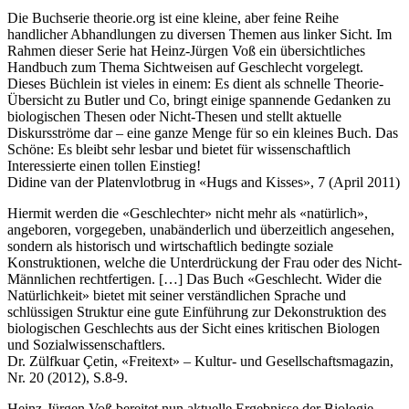
Die Buchserie theorie.org ist eine kleine, aber feine Reihe
handlicher Abhandlungen zu diversen Themen aus linker Sicht. Im
Rahmen dieser Serie hat Heinz-Jürgen Voß ein übersichtliches
Handbuch zum Thema Sichtweisen auf Geschlecht vorgelegt.
Dieses Büchlein ist vieles in einem: Es dient als schnelle Theorie-
Übersicht zu Butler und Co, bringt einige spannende Gedanken zu
biologischen Thesen oder Nicht-Thesen und stellt aktuelle
Diskursströme dar – eine ganze Menge für so ein kleines Buch. Das
Schöne: Es bleibt sehr lesbar und bietet für wissenschaftlich
Interessierte einen tollen Einstieg!
Didine van der Platenvlotbrug in «Hugs and Kisses», 7 (April 2011)
Hiermit werden die «Geschlechter» nicht mehr als «natürlich»,
angeboren, vorgegeben, unabänderlich und überzeitlich angesehen,
sondern als historisch und wirtschaftlich bedingte soziale
Konstruktionen, welche die Unterdrückung der Frau oder des Nicht-
Männlichen rechtfertigen. […] Das Buch «Geschlecht. Wider die
Natürlichkeit» bietet mit seiner verständlichen Sprache und
schlüssigen Struktur eine gute Einführung zur Dekonstruktion des
biologischen Geschlechts aus der Sicht eines kritischen Biologen
und Sozialwissenschaftlers.
Dr. Zülfkuar Çetin, «Freitext» – Kultur- und Gesellschaftsmagazin,
Nr. 20 (2012), S.8-9.
Heinz-Jürgen Voß bereitet nun aktuelle Ergebnisse der Biologie