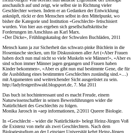
anschaulich auf und zeigt, wie selbst sie in Richtung vieler
Geschlechter weisen. Indem er an Gedanken der Entwicklung
anknüpft, rückt er den Menschen selbst in den Mittelpunkt, wo
bisher die Kategorie und Institution «Geschlecht» fetischisiert
wurden. Von hier aus ergeben sich gesellschaftskritische
Forderungen im Anschluss an Karl Marx.
«Der Dicke», Frühlingskatalog der Schwulen Buchläden, 2011
Mensch kann ja zur Sicherheit das schwarz-pinke Büchlein in die
Hosentasche stecken, um für Diskussionen aller Art («Aber Frauen
haben doch nun mal nicht so viele Muskeln wie Männer!», «Aber es
sind schon immer Männer jagen gegangen und Frauen haben
Kinder bekommen», «Aber es gibt nun mal bestimmte Gene, die für
die Ausbildung eines bestimmten Geschlechtes zuständig sind.»…)
mit Argumenten und weitreichender Sicht ausgerüstet zu sein.
http://ladyfestgreifswald.blogsport.de, 7. Mai 2011
Das buch ist hochinteressant und es macht Freude, einem
Naturwissenschaftler in seinen Beweisführungen wider die
Natürlichkeit des Geschlechts zu folgen.
Monika Jarosch in «aep informationen, 2/2011 Queere Biologie.
In «Geschlecht – wider die Natürlichkeit» belegt Heinz-Jürgen Voß
die Existenz von mehr als zwei Geschlechtern. Nach dem
Biologiestudium an der Leipziger Universität kehrt Heinz-Jürgen