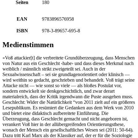
Seiten
180
EAN
9783896576958
ISBN
978-3-89657-695-8
Medienstimmen
«Voß attackier[t] die verbreitete Grundüberzeugung, dass Menschen
von Natur aus ein Geschlecht ‹habe› und dass dieses Merkmal nach
weiblich / männlich strikt zweigeteilt sei. Auch in der
Sexualwissenschaft – sei sie grundlagenorientiert oder klinisch —
wird weithin so gedacht, geschrieben und behandelt. Voß trägt seine
Attacke nicht — wie sonst so viele — als bloßes Postulat vor,
sondern entwickelt sie denkgeschichtlich, und zwar derart
materialreich, dass der Kritik irgendwann die Puste ausgehen muss.
Geschlecht: Wider die Natürlichkeit “von 2011 zielt auf ein größeres
Lesepublikum. Es resümiert die Gedanken aus dem Werk von 2010
und bietet eine didaktisch aufbereitete Einführung. Die
Überzeugung, dass Geschlecht gemacht und nicht angeboren ist,
verankert Voß hier in der allübergreifenden Orientierungsthese,
wonach der Mensch ein gesellschaftliches Wesen sei (2011: 50-64).
Dazu tritt Karl Marx als der Klassiker auf, der er für die Soziologie