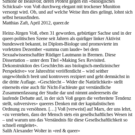
Simone de Beauvoir, deren Protest gegen ein «biologisches
Schicksal» von Voß durchweg elegant mit trockener Munition
versorgt wird. Ob, und auf welche Weise ihm dies gelingt, lohnt sich
selbst herausfinden.
Matthias Zaft, April 2012, queer.de
Heinz-Jürgen Voß, eben 31 geworden, gebürtiger Sachse und in der
queer-politischen Szene seit Jahren als quirliger linker Aktivist
bundesweit bekannt, ist Diplom-Biologe und promovierte im
vorletzten Dezember «summa cum laude» bei dem
Sexualwissenschaftler Rüdiger Lautmann in Bremen. Diese
Dissertation – unter dem Titel «Making Sex Revisited.
Dekonstruktion des Geschlechts aus biologisch-medizinischer
Perspektive» vor Jahresfrist veröffentlicht – wird seither
ungewöhnlich breit und kontrovers rezipiert und geht demnächst in
die dritte Auflage. «Geschlecht – Wider die Natürlichkeit» stellt
einerseits eine auch für Nicht-Fachleute gut verständliche
Zusammenfassung der Studie dar und nimmt andererseits die
laufende Debatte auf, in der sich Voß gegen die verbreitete Tendenz
stellt, subversives» queeres Denken mit der kapitalistischen
Ordnung zu versöhnen. […] Voß [verweist] auf Marx, der uns lehrt,
«zu verstehen, dass der Mensch stets ein gesellschaftliches Wesen ist
– und warum uns das Verständnis für diese Gesellschaftlichkeit so
schnell entgleitet».
Salih Alexander Wolter in «red & queer»