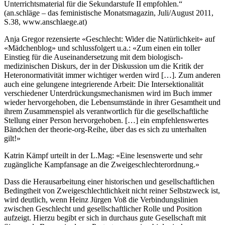
Unterrichtsmaterial für die Sekundarstufe II empfohlen.“
(an.schläge – das feministische Monatsmagazin, Juli/August 2011,
S.38, www.anschlaege.at)
Anja Gregor rezensierte «Geschlecht: Wider die Natürlichkeit» auf
«Mädchenblog» und schlussfolgert u.a.: «Zum einen ein toller
Einstieg für die Auseinandersetzung mit dem biologisch-
medizinischen Diskurs, der in der Diskussion um die Kritik der
Heteronormativität immer wichtiger werden wird […]. Zum anderen
auch eine gelungene integrierende Arbeit: Die Intersektionalität
verschiedener Unterdrückungsmechanismen wird im Buch immer
wieder hervorgehoben, die Lebensumstände in ihrer Gesamtheit und
ihrem Zusammenspiel als verantwortlich für die gesellschaftliche
Stellung einer Person hervorgehoben. […] ein empfehlenswertes
Bändchen der theorie-org-Reihe, über das es sich zu unterhalten
gilt!»
Katrin Kämpf urteilt in der L.Mag: «Eine lesenswerte und sehr
zugängliche Kampfansage an die Zweigeschlechterordnung.»
Dass die Herausarbeitung einer historischen und gesellschaftlichen
Bedingtheit von Zweigeschlechtlichkeit nicht reiner Selbstzweck ist,
wird deutlich, wenn Heinz Jürgen Voß die Verbindungslinien
zwischen Geschlecht und gesellschaftlicher Rolle und Position
aufzeigt. Hierzu begibt er sich in durchaus gute Gesellschaft mit