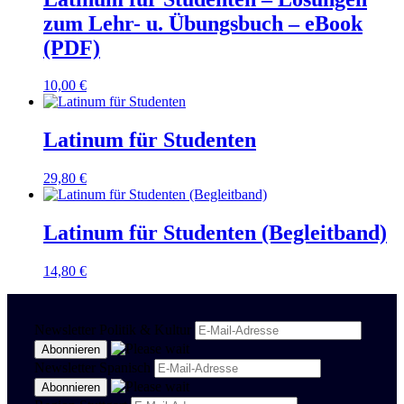
zum Lehr- u. Übungsbuch – eBook
(PDF)
10,00
€
Latinum für Studenten
29,80
€
Latinum für Studenten (Begleitband)
14,80
€
Newsletter Politik & Kultur
Newsletter Spanisch