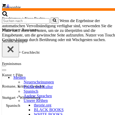
Warenkorb
0
Philosophie
Faschismus + Neue Rechte
Suchen
Wenn die Ergebnisse der
nach …
automatischen Vervollständigung verfügbar sind, verwenden Sie die
Migration + Rassismus
Pfeile nach oben und unten, um sie zu überprüfen und die
Eingabetaste, um die gewünschte Seite aufzurufen. Nutzer von Touch
Geräten können durch Berührung oder mit Wischgesten suchen.
Soziale Kämpfe
Sexualität + Geschlecht
Feminismus
Navigationsmenü
Navigationsmenü
Kunst + Film
Medien
Neuerscheinungen
Romane, Krimis, Gedichte
Politik und Kultur
Spanisch
Andere Sprachen
Stuttgart + Württemberg
Unsere Reihen
theorie.org
Spanisch
BLACK BOOKS
WHITE BOOKS