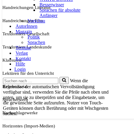
Besserwisser
Handreichungen Literatur
Sprachen für absolute
Anfänger
Handreichungen Film
Vorschau
AutorInnen
Magazin
Textdossiers Gesellschaft
Politik
Sprachen
Textdossiers Landeskunde
Termine
Verlag
Kontakt
Klausuren
Hilfe
Login
Lektüren für den Unterricht
Suchen
Wenn die
nach …
Referendariat
Ergebnisse der automatischen Vervollständigung
verfügbar sind, verwenden Sie die Pfeile nach oben und
unten, um sie zu überprüfen und die Eingabetaste, um
Spracherwerb
die gewünschte Seite aufzurufen. Nutzer von Touch-
Geräten können durch Berührung oder mit Wischgesten
Nachschlagewerke
suchen.
Horizontes (Import-Medien)