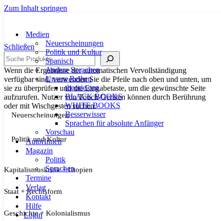
Zum Inhalt springen
Medien
Neuerscheinungen
Schließen
Politik und Kultur
Suche
Spanisch
Andere Sprachen
Wenn die Ergebnisse der automatischen Vervollständigung
Unsere Reihen
verfügbar sind, verwenden Sie die Pfeile nach oben und unten, um
theorie.org
sie zu überprüfen und die Eingabetaste, um die gewünschte Seite
BLACK BOOKS
aufzurufen. Nutzer von Touch-Geräten können durch Berührung
WHITE BOOKS
oder mit Wischgesten suchen.
Besserwisser
Neuerscheinungen
Sprachen für absolute Anfänger
Vorschau
Politik und Kultur
AutorInnen
Magazin
Politik
Sprachen
Kapitalismuskritik + Utopien
Termine
Verlag
Staat + Rechtsform
Kontakt
Hilfe
Geschichte + Kolonialismus
Login