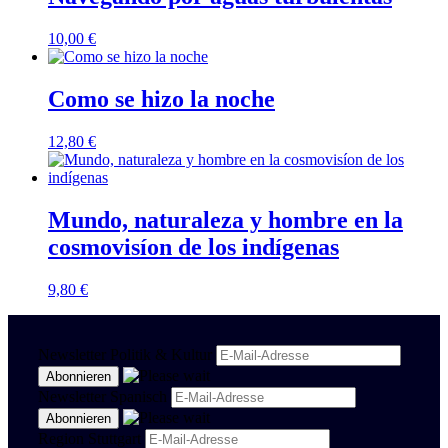
10,00
€
Como se hizo la noche
12,80
€
Mundo, naturaleza y hombre en la
cosmovisíon de los indígenas
9,80
€
Newsletter Politik & Kultur
Newsletter Spanisch
Region Stuttgart