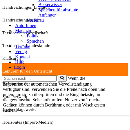
Besserwisser
Handreichungen Literatur
Sprachen für absolute
Anfänger
Handreichungen Film
Vorschau
AutorInnen
Magazin
Textdossiers Gesellschaft
Politik
Sprachen
Textdossiers Landeskunde
Termine
Verlag
Kontakt
Klausuren
Hilfe
Login
Lektüren für den Unterricht
Suchen
Wenn die
nach …
Referendariat
Ergebnisse der automatischen Vervollständigung
verfügbar sind, verwenden Sie die Pfeile nach oben und
unten, um sie zu überprüfen und die Eingabetaste, um
Spracherwerb
die gewünschte Seite aufzurufen. Nutzer von Touch-
Geräten können durch Berührung oder mit Wischgesten
Nachschlagewerke
suchen.
Horizontes (Import-Medien)