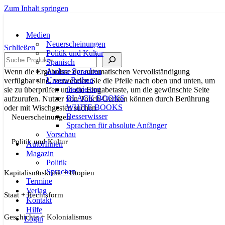
Zum Inhalt springen
Medien
Neuerscheinungen
Schließen
Politik und Kultur
Suche
Spanisch
Andere Sprachen
Wenn die Ergebnisse der automatischen Vervollständigung
Unsere Reihen
verfügbar sind, verwenden Sie die Pfeile nach oben und unten, um
theorie.org
sie zu überprüfen und die Eingabetaste, um die gewünschte Seite
BLACK BOOKS
aufzurufen. Nutzer von Touch-Geräten können durch Berührung
WHITE BOOKS
oder mit Wischgesten suchen.
Besserwisser
Neuerscheinungen
Sprachen für absolute Anfänger
Vorschau
Politik und Kultur
AutorInnen
Magazin
Politik
Sprachen
Kapitalismuskritik + Utopien
Termine
Verlag
Staat + Rechtsform
Kontakt
Hilfe
Geschichte + Kolonialismus
Login