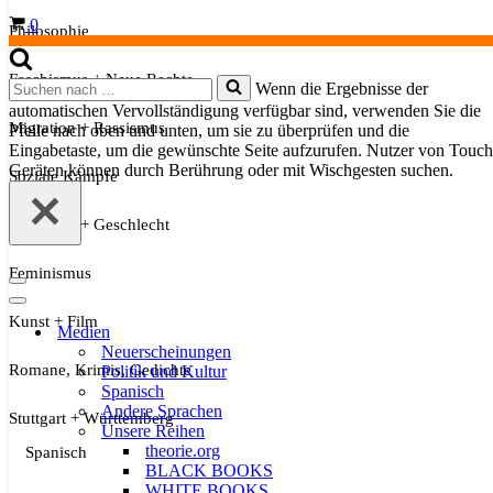
Warenkorb
0
Philosophie
Faschismus + Neue Rechte
Suchen
Wenn die Ergebnisse der
nach …
automatischen Vervollständigung verfügbar sind, verwenden Sie die
Migration + Rassismus
Pfeile nach oben und unten, um sie zu überprüfen und die
Eingabetaste, um die gewünschte Seite aufzurufen. Nutzer von Touch
Geräten können durch Berührung oder mit Wischgesten suchen.
Soziale Kämpfe
Sexualität + Geschlecht
Feminismus
Navigationsmenü
Navigationsmenü
Kunst + Film
Medien
Neuerscheinungen
Romane, Krimis, Gedichte
Politik und Kultur
Spanisch
Andere Sprachen
Stuttgart + Württemberg
Unsere Reihen
theorie.org
Spanisch
BLACK BOOKS
WHITE BOOKS