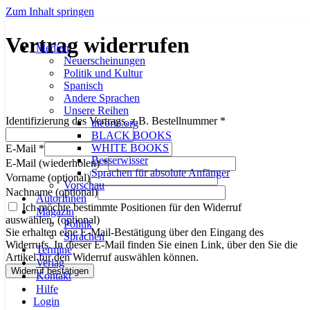
Zum Inhalt springen
Vertrag widerrufen
Medien
Neuerscheinungen
Politik und Kultur
Spanisch
Andere Sprachen
Unsere Reihen
Identifizierung des Vertrags, z.B. Bestellnummer
*
theorie.org
BLACK BOOKS
WHITE BOOKS
E-Mail
*
Besserwisser
E-Mail (wiederholen)
*
Sprachen für absolute Anfänger
Vorname
(optional)
Vorschau
Nachname
(optional)
AutorInnen
Ich möchte bestimmte Positionen für den Widerruf
Magazin
auswählen.
(optional)
Politik
Sie erhalten eine E-Mail-Bestätigung über den Eingang des
Sprachen
Widerrufs. In dieser E-Mail finden Sie einen Link, über den Sie die
Termine
Artikel für den Widerruf auswählen können.
Verlag
Widerruf bestätigen
Kontakt
Hilfe
Login