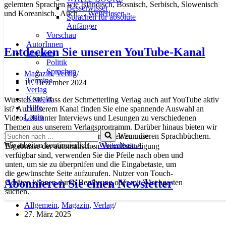
gelernten Sprachen wie Isländisch, Bosnisch, Serbisch, Slowenisch
Besserwisser
Unser
und Koreanisch. Auch…
Weiterlesen »
Sprachen für absolute
Sprachprogramm
Anfänger
im
Vorschau
Gespräch
AutorInnen
Entdecken Sie unseren YouTube-Kanal
Magazin
Politik
Sprachen
Magazin
,
Verlag
Termine
11. Dezember 2024
Verlag
Kontakt
Wussten Sie, dass der Schmetterling Verlag auch auf YouTube aktiv
Hilfe
ist? Auf unserem Kanal finden Sie eine spannende Auswahl an
Login
Videos, darunter Interviews und Lesungen zu verschiedenen
Themen aus unserem Verlagsprogramm. Darüber hinaus bieten wir
Suchen
Wenn die
Ihnen auch Einblicke und Hörproben zu unseren Sprachbüchern.
nach …
Entdecken
Wir arbeiten kontinuierlich…
Weiterlesen »
Ergebnisse der automatischen Vervollständigung
Sie
verfügbar sind, verwenden Sie die Pfeile nach oben und
unseren
unten, um sie zu überprüfen und die Eingabetaste, um
YouTube-
die gewünschte Seite aufzurufen. Nutzer von Touch-
Kanal
Abonnieren Sie einen Newsletter
Geräten können durch Berührung oder mit Wischgesten
suchen.
Allgemein
,
Magazin
,
Verlag
27. März 2025