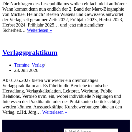
Die Nachfragen des Lesepublikums wollen einfach nicht aufhören:
Wann kommt denn nun endlich der 2. Band der Marx-Biographie
von Michael Heinrich? Besten Wissens und Gewissens antwortet
der Verlag seit geraumer Zeit: 2022, Frühjahr 2023, Herbst 2023,
Herbst 2024, Frühjahr 2025… und jetzt mit ziemlicher
Die
Sicherheit…
Weiterlesen »
zähe
Dialektik
des
Erfolges
Verlagspraktikum
Termine
,
Verlag
23. Juli 2026
Ab 01.05.2027 bieten wir wieder ein dreimonatiges
Verlagspraktikum an. Es führt in die Bereiche technische
Herstellung, Verlagskalkulation, Lektorat, Werbung, Public
Relations, Vertrieb uvm. ein, wobei individuelle Neigungen und
Interessen der Praktikantin oder des Praktikanten berücksichtigt
werden können. Aussagekräftige Kurzbewerbungen bitte an den
Verlagspraktikum
Verlag, z.Hd. Jörg…
Weiterlesen »
Newsletter Politik & Kultur