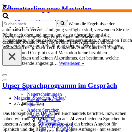
Buthge
Warenkorb
0
Schmetterling goes Mastodon
Allgemein
,
Magazin
,
Verlag
Suchen
Wenn die Ergebnisse der
1. April 2026
nach …
automatischen Vervollständigung verfügbar sind, verwenden Sie die
Pfeile nach oben und unten, um sie zu überprüfen und die
Der Schmetterling Verlag ist jetzt auch auf Mastodon! Das
Eingabetaste, um die gewünschte Seite aufzurufen. Nutzer von Touch
dezentrale soziale Netzwerk ist eine freie Alternative zu den
Geräten können durch Berührung oder mit Wischgesten suchen.
Plattformen der großen Tech-Konzerne. Anders als bei Instagram,
Facebook und Co. gibt es auf Mastodon keine bezahlten
Werbeanzeigen und keinen Algorithmus, der bestimmt, welche
Schmetterling
Inhalte Nutzende angezeigt…
Weiterlesen »
goes
Mastodon
Navigationsmenü
Navigationsmenü
Unser Sprachprogramm im Gespräch
Medien
Neuerscheinungen
Magazin
,
Sprachen
,
Verlag
Politik und Kultur
27. Januar 2026
Spanisch
Andere Sprachen
Das Börsenblatt des Deutschen Buchhandels berichtet. Inzwischen
Unsere Reihen
haben wir rund 200 Materialien aus 24 verschiedenen Sprachen in
theorie.org
unserem Angebot. Schwerpunkte sind ein breites Angebot für
BLACK BOOKS
Spanisch und die Reihe «… für absolute Anfänger» mit seltener
WHITE BOOKS