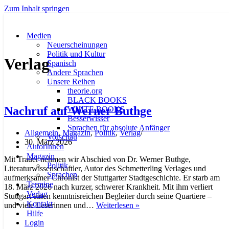
Zum Inhalt springen
Medien
Neuerscheinungen
Politik und Kultur
Verlag
Spanisch
Andere Sprachen
Unsere Reihen
theorie.org
BLACK BOOKS
Nachruf auf Werner Buthge
WHITE BOOKS
Besserwisser
Sprachen für absolute Anfänger
Allgemein
,
Magazin
,
Politik
,
Verlag
Vorschau
30. März 2026
AutorInnen
Magazin
Mit Trauer nehmen wir Abschied von Dr. Werner Buthge,
Politik
Literaturwissenschaftler, Autor des Schmetterling Verlages und
Sprachen
aufmerksamer Chronist der Stuttgarter Stadtgeschichte. Er starb am
Termine
18. März 2026 nach kurzer, schwerer Krankheit. Mit ihm verliert
Verlag
Stuttgart einen kenntnisreichen Begleiter durch seine Quartiere –
Kontakt
Nachruf
und viele Leserinnen und…
Weiterlesen »
Hilfe
auf
Login
Werner