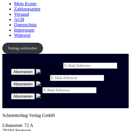
Mein Konto
Zahlungsarten
Versand
AGB
Datenschutz
Impressum
Widerruf
Vertrag widerrufen
Newsletter Politik & Kultur
Newsletter Spanisch
Region Stuttgart
Schmetterling Verlag GmbH
Libanonstr. 72 A
70184 Stuttgart