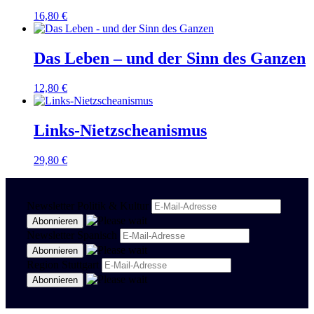
16,80
€
Das Leben – und der Sinn des Ganzen
12,80
€
Links-Nietzscheanismus
29,80
€
Newsletter Politik & Kultur
Newsletter Spanisch
Region Stuttgart