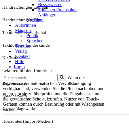
Besserwisser
Handreichungen Literatur
Sprachen für absolute
Anfänger
Handreichungen Film
Vorschau
AutorInnen
Magazin
Textdossiers Gesellschaft
Politik
Sprachen
Textdossiers Landeskunde
Termine
Verlag
Kontakt
Klausuren
Hilfe
Login
Lektüren für den Unterricht
Suchen
Wenn die
nach …
Referendariat
Ergebnisse der automatischen Vervollständigung
verfügbar sind, verwenden Sie die Pfeile nach oben und
unten, um sie zu überprüfen und die Eingabetaste, um
Spracherwerb
die gewünschte Seite aufzurufen. Nutzer von Touch-
Geräten können durch Berührung oder mit Wischgesten
Nachschlagewerke
suchen.
Horizontes (Import-Medien)