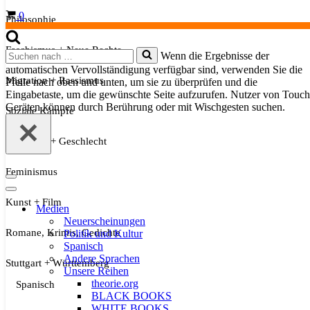
Warenkorb
0
Philosophie
Faschismus + Neue Rechte
Suchen
Wenn die Ergebnisse der
nach …
automatischen Vervollständigung verfügbar sind, verwenden Sie die
Migration + Rassismus
Pfeile nach oben und unten, um sie zu überprüfen und die
Eingabetaste, um die gewünschte Seite aufzurufen. Nutzer von Touch
Geräten können durch Berührung oder mit Wischgesten suchen.
Soziale Kämpfe
Sexualität + Geschlecht
Feminismus
Navigationsmenü
Navigationsmenü
Kunst + Film
Medien
Neuerscheinungen
Romane, Krimis, Gedichte
Politik und Kultur
Spanisch
Andere Sprachen
Stuttgart + Württemberg
Unsere Reihen
theorie.org
Spanisch
BLACK BOOKS
WHITE BOOKS