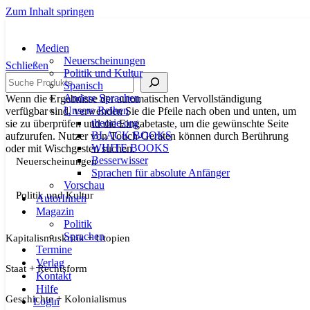
Zum Inhalt springen
Medien
Neuerscheinungen
Schließen
Politik und Kultur
Suche
Spanisch
Andere Sprachen
Wenn die Ergebnisse der automatischen Vervollständigung
Unsere Reihen
verfügbar sind, verwenden Sie die Pfeile nach oben und unten, um
theorie.org
sie zu überprüfen und die Eingabetaste, um die gewünschte Seite
BLACK BOOKS
aufzurufen. Nutzer von Touch-Geräten können durch Berührung
WHITE BOOKS
oder mit Wischgesten suchen.
Besserwisser
Neuerscheinungen
Sprachen für absolute Anfänger
Vorschau
Politik und Kultur
AutorInnen
Magazin
Politik
Sprachen
Kapitalismuskritik + Utopien
Termine
Verlag
Staat + Rechtsform
Kontakt
Hilfe
Geschichte + Kolonialismus
Login