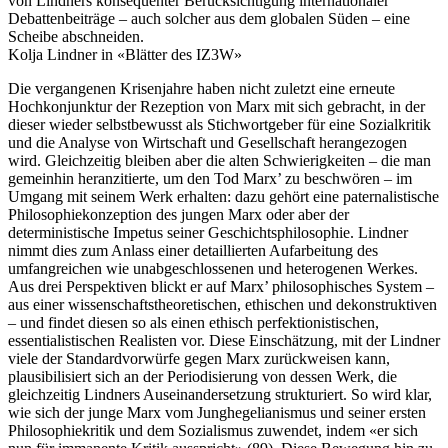
von Lindners konsequenter Berücksichtigung internationaler
Debattenbeiträge – auch solcher aus dem globalen Süden – eine
Scheibe abschneiden.
Kolja Lindner in «Blätter des IZ3W»
Die vergangenen Krisenjahre haben nicht zuletzt eine erneute
Hochkonjunktur der Rezeption von Marx mit sich gebracht, in der
dieser wieder selbstbewusst als Stichwortgeber für eine Sozialkritik
und die Analyse von Wirtschaft und Gesellschaft herangezogen
wird. Gleichzeitig bleiben aber die alten Schwierigkeiten – die man
gemeinhin heranzitierte, um den Tod Marx’ zu beschwören – im
Umgang mit seinem Werk erhalten: dazu gehört eine paternalistische
Philosophiekonzeption des jungen Marx oder aber der
deterministische Impetus seiner Geschichtsphilosophie. Lindner
nimmt dies zum Anlass einer detaillierten Aufarbeitung des
umfangreichen wie unabgeschlossenen und heterogenen Werkes.
Aus drei Perspektiven blickt er auf Marx’ philosophisches System –
aus einer wissenschaftstheoretischen, ethischen und dekonstruktiven
– und findet diesen so als einen ethisch perfektionistischen,
essentialistischen Realisten vor. Diese Einschätzung, mit der Lindner
viele der Standardvorwürfe gegen Marx zurückweisen kann,
plausibilisiert sich an der Periodisierung von dessen Werk, die
gleichzeitig Lindners Auseinandersetzung strukturiert. So wird klar,
wie sich der junge Marx vom Junghegelianismus und seiner ersten
Philosophiekritik und dem Sozialismus zuwendet, indem «er sich