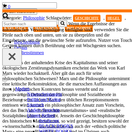
Marx
Warenkorb
0
und
In den Warenkorb
die
Kategorie:
Philosophie
Schlagwörter:
,
,
GESCHICHTE
HEGEL
Philosophie
Suchen
Wenn die Ergebnisse der
Menge
nach …
,
,
KARL MARX
MARXISMUS
PHILOSOPHIE
automatischen Vervollständigung verfügbar sind, verwenden Sie die
Pfeile nach oben und unten, um sie zu überprüfen und die
Eingabetaste, um die gewünschte Seite aufzurufen. Nutzer von Touch
Beschreibung
Geräten können durch Berührung oder mit Wischgesten suchen.
Details
Medienstimmen
Angesichts der anhaltenden Krise des Kapitalismus und seiner
ökologischen Zerstörungsdynamiken erscheint das Werk von Karl
Marx wieder hochaktuell. Aber gilt das auch für seine
Navigationsmenü
philosophischen Sichtweisen? Marx und die Philosophie unternimmt
Navigationsmenü
eine kritische Rekonstruktion, die die marxschen Auffassungen aus
Medien
ihren je spezifischen Kontexten heraus versteht und zu
Neuerscheinungen
gegenwärtigen Debatten der Philosophie und Sozialtheorie in
Politik und Kultur
Beziehung setzt. Indem Marx den üblichen Rezeptionsmustern
Spanisch
entrissen wird, kommt ein philosophischer Ansatz zum Vorschein,
Andere Sprachen
den das Buch als «Reflexivitätsmaterialismus» und «realistische
Unsere Reihen
Sozialphilosophie» beschreibt. Jenseits der Geschichtsphilosophie
theorie.org
des historischen Materialismus, so wird gezeigt, besitzen sowohl der
BLACK BOOKS
«wissenschaftlich-materialistische» als auch der «ethisch-politische
WHITE BOOKS
Marx» eine neue Plausibilität – und sind im Übrigen auch