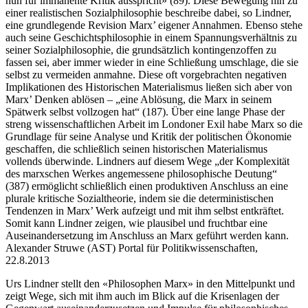
nun für immanente Kritik ausspricht» (89). Diese Bewegung hin zu
einer realistischen Sozialphilosophie beschreibe dabei, so Lindner,
eine grundlegende Revision Marx’ eigener Annahmen. Ebenso stehe
auch seine Geschichtsphilosophie in einem Spannungsverhältnis zu
seiner Sozialphilosophie, die grundsätzlich kontingenzoffen zu
fassen sei, aber immer wieder in eine Schließung umschlage, die sie
selbst zu vermeiden anmahne. Diese oft vorgebrachten negativen
Implikationen des Historischen Materialismus ließen sich aber von
Marx’ Denken ablösen – „eine Ablösung, die Marx in seinem
Spätwerk selbst vollzogen hat“ (187). Über eine lange Phase der
streng wissenschaftlichen Arbeit im Londoner Exil habe Marx so die
Grundlage für seine Analyse und Kritik der politischen Ökonomie
geschaffen, die schließlich seinen historischen Materialismus
vollends überwinde. Lindners auf diesem Wege „der Komplexität
des marxschen Werkes angemessene philosophische Deutung“
(387) ermöglicht schließlich einen produktiven Anschluss an eine
plurale kritische Sozialtheorie, indem sie die deterministischen
Tendenzen in Marx’ Werk aufzeigt und mit ihm selbst entkräftet.
Somit kann Lindner zeigen, wie plausibel und fruchtbar eine
Auseinandersetzung im Anschluss an Marx geführt werden kann.
Alexander Struwe (AST) Portal für Politikwissenschaften,
22.8.2013
Urs Lindner stellt den «Philosophen Marx» in den Mittelpunkt und
zeigt Wege, sich mit ihm auch im Blick auf die Krisenlagen der