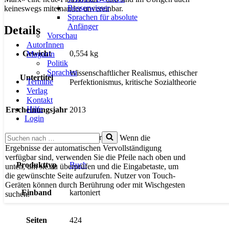
Besserwisser
keineswegs miteinander unvereinbar.
Sprachen für absolute
Anfänger
Details
Vorschau
AutorInnen
Gewicht
0,554 kg
Magazin
Politik
Sprachen
Wissenschaftlicher Realismus, ethischer
Untertitel
Termine
Perfektionismus, kritische Sozialtheorie
Verlag
Kontakt
Hilfe
Erscheinungsjahr
2013
Login
Suchen
Verlag
Schmetterling
Wenn die
nach …
Ergebnisse der automatischen Vervollständigung
verfügbar sind, verwenden Sie die Pfeile nach oben und
Produkttyp
Buch
unten, um sie zu überprüfen und die Eingabetaste, um
die gewünschte Seite aufzurufen. Nutzer von Touch-
Geräten können durch Berührung oder mit Wischgesten
Einband
kartoniert
suchen.
Seiten
424