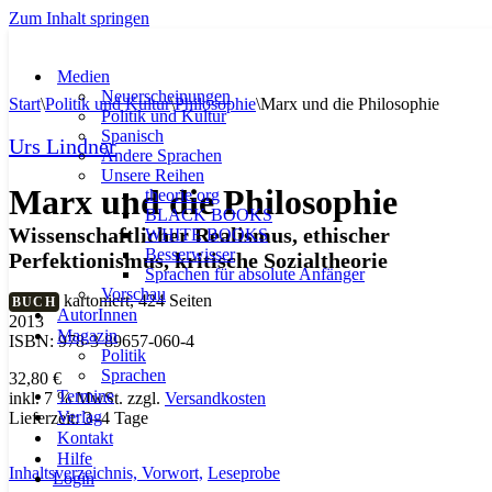
Zum Inhalt springen
Medien
Neuerscheinungen
Start
\
Politik und Kultur
\
Philosophie
\
Marx und die Philosophie
Politik und Kultur
Spanisch
Urs Lindner
Andere Sprachen
Unsere Reihen
Marx und die Philosophie
theorie.org
BLACK BOOKS
Wissenschaftlicher Realismus, ethischer
WHITE BOOKS
Besserwisser
Perfektionismus, kritische Sozialtheorie
Sprachen für absolute Anfänger
Vorschau
kartoniert, 424 Seiten
BUCH
AutorInnen
2013
Magazin
ISBN: 978-3-89657-060-4
Politik
Sprachen
32,80
€
Termine
inkl. 7 % MwSt.
zzgl.
Versandkosten
Verlag
Lieferzeit:
3–4 Tage
Kontakt
Hilfe
Inhaltsverzeichnis,
Vorwort,
Leseprobe
Login