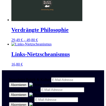
Verdrängte Philosophie
29,49
€
–
49,80
€
Links-Nietzscheanismus
16,80
€
Newsletter Politik & Kultur
Newsletter Spanisch
Region Stuttgart