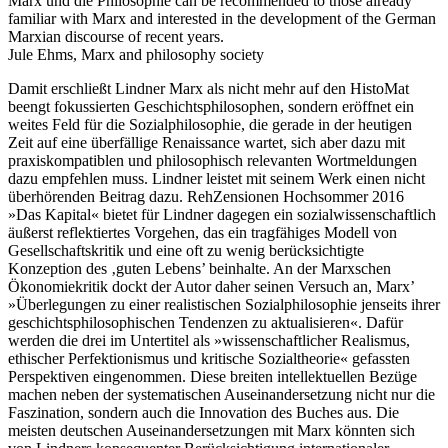
Marx und die Philosophie can be recommended to those already
familiar with Marx and interested in the development of the German
Marxian discourse of recent years.
Jule Ehms, Marx and philosophy society
Damit erschließt Lindner Marx als nicht mehr auf den HistoMat
beengt fokussierten Geschichtsphilosophen, sondern eröffnet ein
weites Feld für die Sozialphilosophie, die gerade in der heutigen
Zeit auf eine überfällige Renaissance wartet, sich aber dazu mit
praxiskompatiblen und philosophisch relevanten Wortmeldungen
dazu empfehlen muss. Lindner leistet mit seinem Werk einen nicht
überhörenden Beitrag dazu. RehZensionen Hochsommer 2016
»Das Kapital« bietet für Lindner dagegen ein sozialwissenschaftlich
äußerst reflektiertes Vorgehen, das ein tragfähiges Modell von
Gesellschaftskritik und eine oft zu wenig berücksichtigte
Konzeption des ‚guten Lebens’ beinhalte. An der Marxschen
Ökonomiekritik dockt der Autor daher seinen Versuch an, Marx’
»Überlegungen zu einer realistischen Sozialphilosophie jenseits ihrer
geschichtsphilosophischen Tendenzen zu aktualisieren«. Dafür
werden die drei im Untertitel als »wissenschaftlicher Realismus,
ethischer Perfektionismus und kritische Sozialtheorie« gefassten
Perspektiven eingenommen. Diese breiten intellektuellen Bezüge
machen neben der systematischen Auseinandersetzung nicht nur die
Faszination, sondern auch die Innovation des Buches aus. Die
meisten deutschen Auseinandersetzungen mit Marx könnten sich