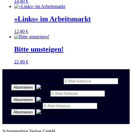
14,80
€
«Links» im Arbeitsmarkt
12,80
€
Bitte umsteigen!
22,80
€
Newsletter Politik & Kultur
Newsletter Spanisch
Region Stuttgart
Schmetterling Verlag GmbH