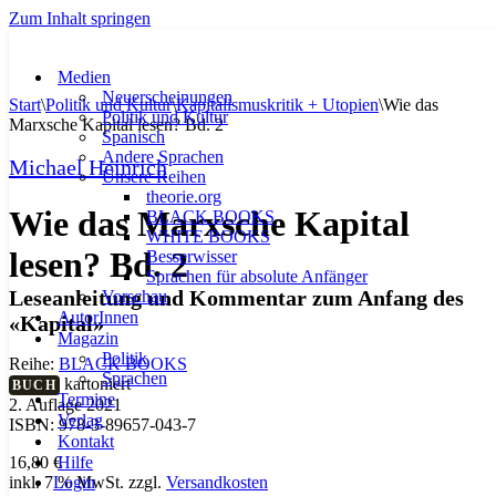
Zum Inhalt springen
Medien
Neuerscheinungen
Start
\
Politik und Kultur
\
Kapitalismuskritik + Utopien
\
Wie das
Politik und Kultur
Marxsche Kapital lesen? Bd. 2
Spanisch
Andere Sprachen
Michael Heinrich
Unsere Reihen
theorie.org
Wie das Marxsche Kapital
BLACK BOOKS
WHITE BOOKS
lesen? Bd. 2
Besserwisser
Sprachen für absolute Anfänger
Leseanleitung und Kommentar zum Anfang des
Vorschau
AutorInnen
«Kapital»
Magazin
Politik
Reihe:
BLACK BOOKS
Sprachen
kartoniert
BUCH
Termine
2. Auflage 2021
Verlag
ISBN: 978-3-89657-043-7
Kontakt
Hilfe
16,80
€
Login
inkl. 7 % MwSt.
zzgl.
Versandkosten