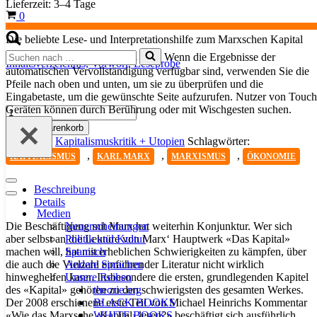
Lieferzeit:
3–4 Tage
Warenkorb
0
Die beliebte Lese- und Interpretationshilfe zum Marxschen Kapital
Suchen
Wenn die Ergebnisse der
Inhaltsverzeichnis,
Vorwort,
Leseprobe
nach …
automatischen Vervollständigung verfügbar sind, verwenden Sie die
Pfeile nach oben und unten, um sie zu überprüfen und die
Eingabetaste, um die gewünschte Seite aufzurufen. Nutzer von Touch
Geräten können durch Berührung oder mit Wischgesten suchen.
Wie
das
In den Warenkorb
Marxsche
Kategorie:
Kapitalismuskritik + Utopien
Schlagwörter:
Kapital
,
,
,
KAPITALISMUS
KARL MARX
MARXISMUS
ÖKONOMIE
lesen?
Bd.
Navigationsmenü
2
Beschreibung
Navigationsmenü
Menge
Details
Medien
Neuerscheinungen
Die Beschäftigung mit Marx hat weiterhin Konjunktur. Wer sich
Politik und Kultur
aber selbst an die Lektüre von Marx‘ Hauptwerk «Das Kapital»
Spanisch
machen will, hat mit erheblichen Schwierigkeiten zu kämpfen, über
Andere Sprachen
die auch die Vielzahl einführender Literatur nicht wirklich
Unsere Reihen
hinweghelfen kann. Insbesondere die ersten, grundlegenden Kapitel
theorie.org
des «Kapital» gehören zu den schwierigsten des ge­­samten Werkes.
BLACK BOOKS
Der 2008 erschienene erste Teil von Michael Heinrichs Kommentar
WHITE BOOKS
«Wie das Marxsche ‹Kapital› lesen?» beschäftigt sich ausführlich