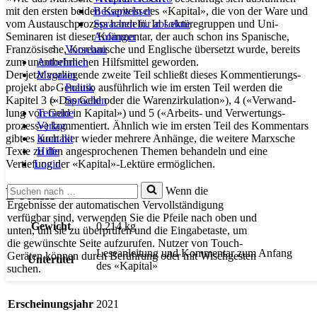
Besserwisser
mit den ersten beiden Kapiteln des «Kapital», die von der Ware und
Sprachen für absolute
vom Austauschprozess handeln. In Lektüregruppen und Uni-
Anfänger
Seminaren ist dieser Kommen­tar, der auch schon ins Spanische,
Vorschau
Französische, Koreanische und Englische übersetzt wurde, bereits
AutorInnen
zum unentbehrlichen Hilfsmittel geworden.
Magazin
Der jetzt vorliegende zweite Teil schließt dieses Kommen­tie­rungs­
Politik
projekt ab. Genauso ausführlich wie im ersten Teil werden die
Sprachen
Kapitel 3 («Das Geld oder die Warenzirkulation»), 4 («Ver­wand­
Termine
lung von Geld in Kapital») und 5 («Arbeits- und Ver­wertungs­
Verlag
prozess») kommentiert. Ähnlich wie im ersten Teil des Kommen­tars
Kontakt
gibt es auch hier wieder mehrere Anhänge, die weitere Marxsche
Hilfe
Texte zu den angesprochenen Themen behandeln und eine
Login
Vertiefung der «Kapital»-Lektüre ermöglichen.
Suchen
Wenn die
Details
nach …
Ergebnisse der automatischen Vervollständigung
verfügbar sind, verwenden Sie die Pfeile nach oben und
Gewicht
0,214 kg
unten, um sie zu überprüfen und die Eingabetaste, um
die gewünschte Seite aufzurufen. Nutzer von Touch-
Leseanleitung und Kommentar zum Anfang
Geräten können durch Berührung oder mit Wischgesten
Untertitel
des «Kapital»
suchen.
Erscheinungsjahr
2021