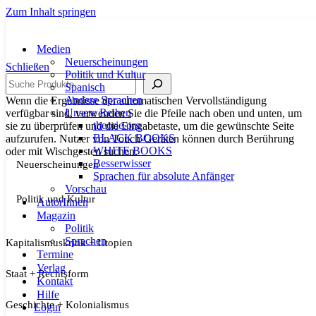
Zum Inhalt springen
Medien
Neuerscheinungen
Schließen
Politik und Kultur
Suche
Spanisch
Andere Sprachen
Wenn die Ergebnisse der automatischen Vervollständigung
Unsere Reihen
verfügbar sind, verwenden Sie die Pfeile nach oben und unten, um
theorie.org
sie zu überprüfen und die Eingabetaste, um die gewünschte Seite
BLACK BOOKS
aufzurufen. Nutzer von Touch-Geräten können durch Berührung
WHITE BOOKS
oder mit Wischgesten suchen.
Besserwisser
Neuerscheinungen
Sprachen für absolute Anfänger
Vorschau
Politik und Kultur
AutorInnen
Magazin
Politik
Sprachen
Kapitalismuskritik + Utopien
Termine
Verlag
Staat + Rechtsform
Kontakt
Hilfe
Geschichte + Kolonialismus
Login