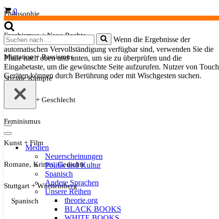
Warenkorb
0
Philosophie
Faschismus + Neue Rechte
Suchen
Wenn die Ergebnisse der
nach …
automatischen Vervollständigung verfügbar sind, verwenden Sie die
Migration + Rassismus
Pfeile nach oben und unten, um sie zu überprüfen und die
Eingabetaste, um die gewünschte Seite aufzurufen. Nutzer von Touch
Geräten können durch Berührung oder mit Wischgesten suchen.
Soziale Kämpfe
Sexualität + Geschlecht
Feminismus
Navigationsmenü
Navigationsmenü
Kunst + Film
Medien
Neuerscheinungen
Romane, Krimis, Gedichte
Politik und Kultur
Spanisch
Andere Sprachen
Stuttgart + Württemberg
Unsere Reihen
theorie.org
Spanisch
BLACK BOOKS
WHITE BOOKS