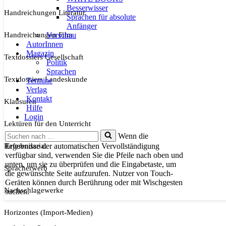
Besserwisser
Handreichungen Literatur
Sprachen für absolute
Anfänger
Handreichungen Film
Vorschau
AutorInnen
Magazin
Textdossiers Gesellschaft
Politik
Sprachen
Textdossiers Landeskunde
Termine
Verlag
Kontakt
Klausuren
Hilfe
Login
Lektüren für den Unterricht
Suchen
Wenn die
nach …
Referendariat
Ergebnisse der automatischen Vervollständigung
verfügbar sind, verwenden Sie die Pfeile nach oben und
unten, um sie zu überprüfen und die Eingabetaste, um
Spracherwerb
die gewünschte Seite aufzurufen. Nutzer von Touch-
Geräten können durch Berührung oder mit Wischgesten
Nachschlagewerke
suchen.
Horizontes (Import-Medien)