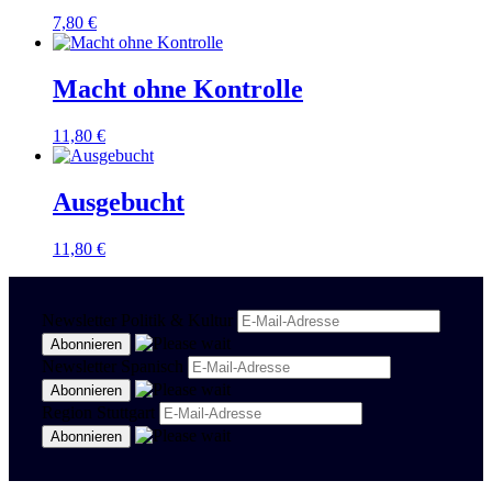
7,80
€
Macht ohne Kontrolle
11,80
€
Ausgebucht
11,80
€
Newsletter Politik & Kultur
Newsletter Spanisch
Region Stuttgart