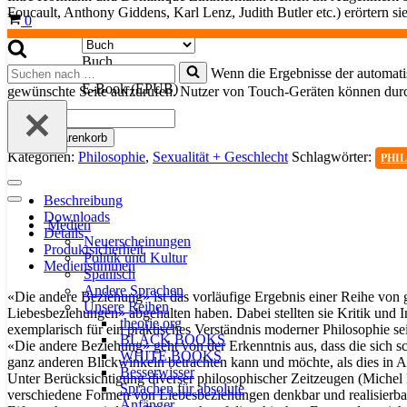
Foucault, Anthony Giddens, Karl Lenz, Judith Butler etc.) erörtern 
Warenkorb
0
Buch
Suchen
Produkttyp
Wenn die Ergebnisse der automatis
nach …
E-Book (EPUB)
gewünschte Seite aufzurufen. Nutzer von Touch-Geräten können dur
Die
andere
In den Warenkorb
Beziehung
Kategorien:
Philosophie
,
Sexualität + Geschlecht
Schlagwörter:
PHI
Menge
Navigationsmenü
Beschreibung
Navigationsmenü
Downloads
Medien
Details
Neuerscheinungen
Produktsicherheit
Politik und Kultur
Medienstimmen
Spanisch
Andere Sprachen
«Die andere Beziehung» ist das vorläufige Ergebnis einer Reihe 
Unsere Reihen
Liebesbeziehungen» abgehalten haben. Dabei stellten sie Kritik und 
theorie.org
exemplarisch für ein praktisches Verständnis moderner Philosophie sei
BLACK BOOKS
«Die andere Beziehung» geht von der Erkenntnis aus, dass die sich s
WHITE BOOKS
ganz anderen Blickwinkeln betrachten kann und möchte, als dies in Al
Besserwisser
Unter Berücksichtigung diverser philosophischer Zeitzeugen (Michel 
Sprachen für absolute
verschiedene Formen von Liebesbeziehungen denkbar und realisierbar 
Anfänger