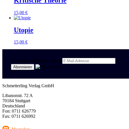
Kritische Theorie
15,00
€
Utopie
15,00
€
Newsletter Politik & Kultur
Schmetterling Verlag GmbH
Libanonstr. 72 A
70184 Stuttgart
Deutschland
Fon: 0711 626779
Fax: 0711 626992