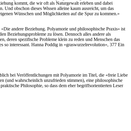
iehung kommt, die wir oft als Naturgewalt erleben und dabei
en. Und obschon dieses Wissen alleine kaum ausreicht, um das
den eigenen Wünschen und Möglichkeiten auf die Spur zu kommen.»
: «Die andere Beziehung. Polyamorie und philosophische Praxis» ist
llen Beziehungsprobleme zu lösen. Dennoch alles andere als
eren, deren spezifische Probleme klein zu reden und Menschen das
es so interessant. Hanna Poddig in «graswurzelrevolution», 377 Ein
ich bei Veröffentlichungen mit Polyamorie im Titel, die «freie Liebe
en (und wahrscheinlich unzufrieden stimmen), eine philosophische
raktische Philosophie, so dass dem eher begriffsorientierten Leser