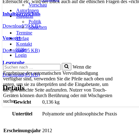
Eifersucht etc. wird der Blick auch auf die ethischen Fragen des «ric
Vorschau
AutorInnen
Inhaltsverzeichnis
Magazin
Politik
Download
(59 KB)
Sprachen
Termine
Vorwort
Verlag
Kontakt
Hilfe
Download
(95 KB)
Login
Leseprobe
Suchen
Wenn die
nach …
Ergebnisse der automatischen Vervollständigung
Download
(85 KB)
verfügbar sind, verwenden Sie die Pfeile nach oben und
unten, um sie zu überprüfen und die Eingabetaste, um
Details
die gewünschte Seite aufzurufen. Nutzer von Touch-
Geräten können durch Berührung oder mit Wischgesten
suchen.
Gewicht
0,136 kg
Untertitel
Polyamorie und philosophische Praxis
Erscheinungsjahr
2012