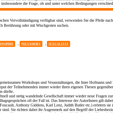
sie insbesondere die Frage, ob und unter welchen Bedingungen verschi
chen Vervollständigung verfügbar sind, verwenden Sie die Pfeile nach
ch Berührung oder mit Wischgesten suchen.
,
,
LOSOPHIE
POLYAMORY
SEXUALITÄT
von gemeinsamen Workshops und Veranstaltungen, die Imre Hofmann 
Input der Teilnehmenden immer wieder ihren eigenen Thesen gegenüber 
n dürfte.
chnell und stetig wandelnde Gesellschaft immer wieder neue Fragen zur
ltagsgesprächen oft der Fall ist. Das Interesse der AutorInnen gilt dab
Foucault, Anthony Giddens, Karl Lenz, Judith Butler etc.) erörtern si
sind. Sie richten dabei ihr Augenmerk auf den Begriff der Liebesbezi