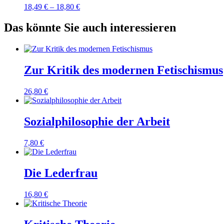
18,49
€
–
18,80
€
Das könnte Sie auch interessieren
Zur Kritik des modernen Fetischismus
26,80
€
Sozialphilosophie der Arbeit
7,80
€
Die Lederfrau
16,80
€