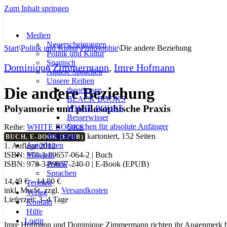
Zum Inhalt springen
Medien
Neuerscheinungen
Start
\
Politik und Kultur
\
Philosophie
\
Die andere Beziehung
Politik und Kultur
Spanisch
Dominique Zimmermann
,
Imre Hofmann
Andere Sprachen
Unsere Reihen
Die andere Beziehung
theorie.org
BLACK BOOKS
Polyamorie und philosophische Praxis
WHITE BOOKS
Besserwisser
Sprachen für absolute Anfänger
Reihe:
WHITE BOOKS
Vorschau
kartoniert, 152 Seiten
BUCH, E-BOOK (EPUB)
AutorInnen
1. Auflage 2012
Magazin
ISBN: 978-3-89657-064-2 | Buch
Politik
ISBN: 978-3-89657-240-0 | E-Book (EPUB)
Sprachen
14,49
€
–
14,80
€
Termine
inkl. MwSt.
zzgl.
Versandkosten
Verlag
Lieferzeit:
3–4 Tage
Kontakt
Hilfe
Login
Imre Hofmann und Dominique Zimmermann richten ihr Augenmerk beso