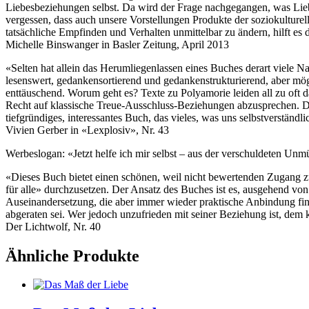
Liebesbeziehungen selbst. Da wird der Frage nachgegangen, was Lieb
vergessen, dass auch unsere Vorstellungen Produkte der soziokulture
tatsächliche Empfinden und Verhalten unmittelbar zu ändern, hilft e
Michelle Binswanger in Basler Zeitung, April 2013
«Selten hat allein das Herumliegenlassen eines Buches derart viele 
lesenswert, gedankensortierend und gedankenstrukturierend, aber mö
enttäuschend. Worum geht es? Texte zu Polyamorie leiden all zu oft 
Recht auf klassische Treue-Ausschluss-Beziehungen abzusprechen. Das
tiefgründiges, interessantes Buch, das vieles, was uns selbstverständ
Vivien Gerber in «Lexplosiv», Nr. 43
Werbeslogan: «Jetzt helfe ich mir selbst – aus der verschuldeten Un
«Dieses Buch bietet einen schönen, weil nicht bewertenden Zugang zu
für alle» durchzusetzen. Der Ansatz des Buches ist es, ausgehend v
Auseinandersetzung, die aber immer wieder praktische Anbindung finde
abgeraten sei. Wer jedoch unzufrieden mit seiner Beziehung ist, de
Der Lichtwolf, Nr. 40
Ähnliche Produkte