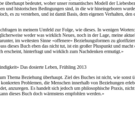
e überhaupt bedeutet, woher unser romantisches Modell der Liebesbez
llen und historischen Bedingungen sind, in die wir hineingeboren wurd
s doch, es zu verstehen, und ist damit Basis, dem eigenen Verhalten, 
Nachfragen in meinem Umfeld zur Folge, wie dieses. In wenigen Worten
glicherweise weder was wirklich Neues, noch in der Lage, meine aktue
darunter, im weitesten Sinne «offenere» Beziehungsformen zu glorifizi
s dieses Buch eben das nicht tut, ist ein großer Pluspunkt und macht 
lich erscheint, hinterfragt und wirklich zum Nachdenken ermutigt.»
mündigkeit» Das dosierte Leben, Frühling 2013
m Thema Beziehung überhaupt. Ziel des Buches ist nicht, wie sonst übl
on konkreten Problemen, die Menschen innerhalb von Beziehungen erleb
t, anzuregen. Es handelt sich jedoch um philosophische Praxis, nicht p
m kann dieses Buch doch wärmstens empfohlen werden.»