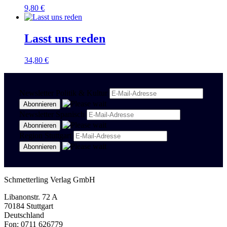
9,80
€
Lasst uns reden
34,80
€
Newsletter Politik & Kultur
Newsletter Spanisch
Region Stuttgart
Schmetterling Verlag GmbH
Libanonstr. 72 A
70184 Stuttgart
Deutschland
Fon: 0711 626779