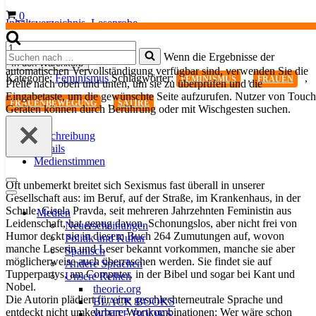
Warenkorb
0
Inhaltsverzeichnis,
Leseprobe
Sushi
Suchen
Wenn die Ergebnisse der
auf
In den Warenkorb
nach …
automatischen Vervollständigung verfügbar sind, verwenden Sie die
nackten
Kategorie:
Feminismus
Schlagwörter:
,
,
FEMINISMUS
FRAUEN
Pfeile nach oben und unten, um sie zu überprüfen und die
Damen
Eingabetaste, um die gewünschte Seite aufzurufen. Nutzer von Touch
serviert
,
FRAUENBEWEGUNG
SATIRE
Geräten können durch Berührung oder mit Wischgesten suchen.
Menge
Beschreibung
Details
Medienstimmen
Navigationsmenü
Oft unbemerkt breitet sich Sexismus fast überall in unserer
Navigationsmenü
Gesellschaft aus: im Beruf, auf der Straße, im Krankenhaus, in der
Schule. Gisela Pravda, seit mehreren Jahrzehnten Feministin aus
Medien
Leidenschaft, hat genug davon. Schonungslos, aber nicht frei von
Neuerscheinungen
Humor deckt sie in diesem Buch 264 Zumutungen auf, wovon
Politik und Kultur
manche Leserin und Leser bekannt vorkommen, manche sie aber
Spanisch
möglicherweise auch überraschen werden. Sie findet sie auf
Andere Sprachen
Tupperpartys, am Computer, in der Bibel und sogar bei Kant und
Unsere Reihen
Nobel.
theorie.org
Die Autorin plädiert für eine geschlechterneutrale Sprache und
BLACK BOOKS
entdeckt nicht umkehrbare Wortkombinationen: Wer wäre schon
WHITE BOOKS