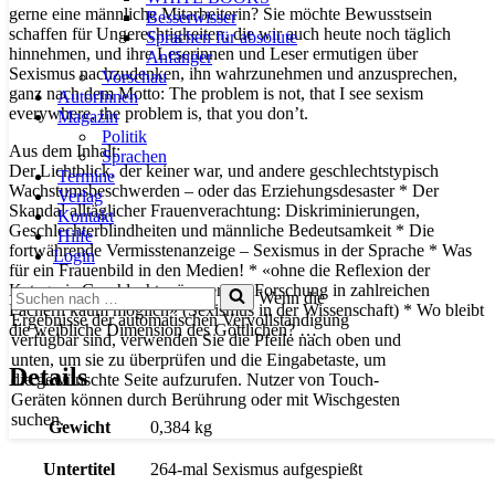
gerne eine männliche Mitarbeiterin? Sie möchte Bewusstsein
Besserwisser
schaffen für Ungerechtigkeiten, die wir auch heute noch täglich
Sprachen für absolute
hinnehmen, und ihre Leserinnen und Leser ermutigen über
Anfänger
Sexismus nachzudenken, ihn wahrzunehmen und anzusprechen,
Vorschau
ganz nach dem Motto: The problem is not, that I see sexism
AutorInnen
everywhere, the problem is, that you don’t.
Magazin
Politik
Aus dem Inhalt:
Sprachen
Der Lichtblick, der keiner war, und andere geschlechtstypisch
Termine
Wachstumsbeschwerden – oder das Erziehungsdesaster * Der
Verlag
Skandal alltäglicher Frauenverachtung: Diskriminierungen,
Kontakt
Geschlechterblindheiten und männliche Bedeutsamkeit * Die
Hilfe
fortwährende Vermisstenanzeige – Sexismus in der Sprache * Was
Login
für ein Frauenbild in den Medien! * «ohne die Reflexion der
Kategorie Geschlecht wäre seriöse Forschung in zahlreichen
Suchen
Wenn die
Fächern kaum möglich» (Sexismus in der Wissenschaft) * Wo bleibt
nach …
Ergebnisse der automatischen Vervollständigung
die weibliche Dimension des Göttlichen? …
verfügbar sind, verwenden Sie die Pfeile nach oben und
unten, um sie zu überprüfen und die Eingabetaste, um
Details
die gewünschte Seite aufzurufen. Nutzer von Touch-
Geräten können durch Berührung oder mit Wischgesten
suchen.
Gewicht
0,384 kg
Untertitel
264-mal Sexismus aufgespießt