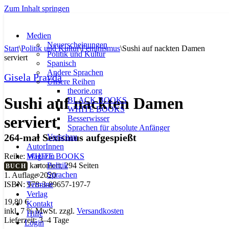
Zum Inhalt springen
Medien
Neuerscheinungen
Start
\
Politik und Kultur
\
Feminismus
\
Sushi auf nackten Damen
Politik und Kultur
serviert
Spanisch
Andere Sprachen
Gisela Pravda
Unsere Reihen
theorie.org
Sushi auf nackten Damen
BLACK BOOKS
WHITE BOOKS
serviert
Besserwisser
Sprachen für absolute Anfänger
264-mal Sexismus aufgespießt
Vorschau
AutorInnen
Magazin
Reihe:
WHITE BOOKS
Politik
kartoniert, 294 Seiten
BUCH
Sprachen
1. Auflage 2020
Termine
ISBN: 978-3-89657-197-7
Verlag
19,80
€
Kontakt
inkl. 7 % MwSt.
zzgl.
Versandkosten
Hilfe
Lieferzeit:
3–4 Tage
Login