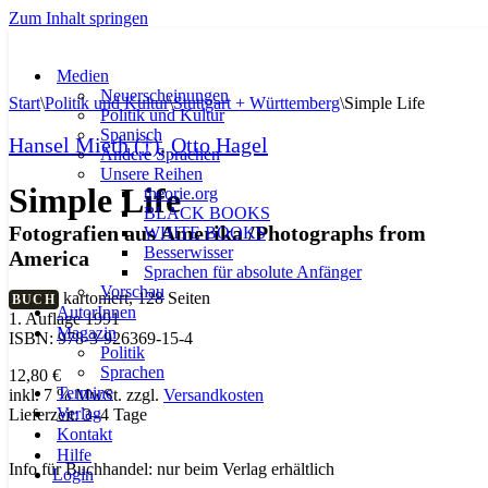
Zum Inhalt springen
Medien
Neuerscheinungen
Start
\
Politik und Kultur
\
Stuttgart + Württemberg
\
Simple Life
Politik und Kultur
Spanisch
Hansel Mieth (†)
,
Otto Hagel
Andere Sprachen
Unsere Reihen
Simple Life
theorie.org
BLACK BOOKS
Fotografien aus Amerika /Photographs from
WHITE BOOKS
Besserwisser
America
Sprachen für absolute Anfänger
Vorschau
kartoniert, 128 Seiten
BUCH
AutorInnen
1. Auflage 1991
Magazin
ISBN: 978-3-926369-15-4
Politik
Sprachen
12,80
€
Termine
inkl. 7 % MwSt.
zzgl.
Versandkosten
Verlag
Lieferzeit:
3–4 Tage
Kontakt
Hilfe
Info für Buchhandel: nur beim Verlag erhältlich
Login