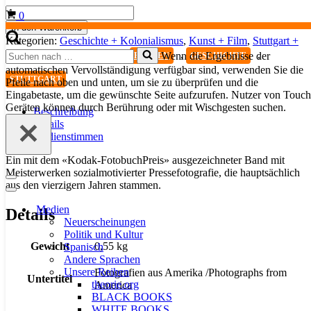
Simple
Warenkorb
0
Life
In den Warenkorb
Menge
Kategorien:
Geschichte + Kolonialismus
,
Kunst + Film
,
Stuttgart +
Suchen
Württemberg
Schlagwörter:
,
,
Wenn die Ergebnisse der
FRAUEN
GESCHICHTE
nach …
automatischen Vervollständigung verfügbar sind, verwenden Sie die
STUTTGART
Pfeile nach oben und unten, um sie zu überprüfen und die
Eingabetaste, um die gewünschte Seite aufzurufen. Nutzer von Touch
Geräten können durch Berührung oder mit Wischgesten suchen.
Beschreibung
Details
Medienstimmen
Ein mit dem «Kodak-FotobuchPreis» ausgezeichneter Band mit
Meisterwerken sozialmotivierter Pressefotografie, die hauptsächlich
Navigationsmenü
aus den vierzigern Jahren stammen.
Navigationsmenü
Medien
Details
Neuerscheinungen
Politik und Kultur
Gewicht
0,55 kg
Spanisch
Andere Sprachen
Unsere Reihen
Fotografien aus Amerika /Photographs from
Untertitel
theorie.org
America
BLACK BOOKS
WHITE BOOKS