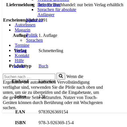
Besserwisser
Liefermeldung
Info für Buchhandel: nur beim Verlag erhältlich
Sprachen für absolute
Anfänger
Vorschau
Erscheinungsjahr
1991
AutorInnen
Magazin
Politik
Auflage
1. Auflage
Sprachen
Termine
Verlag
Verlag
Schmetterling
Kontakt
Hilfe
Login
Produkttyp
Buch
Suchen
Wenn die
nach …
Einband
kartoniert
Ergebnisse der automatischen Vervollständigung
verfügbar sind, verwenden Sie die Pfeile nach oben und
unten, um sie zu überprüfen und die Eingabetaste, um
Seiten
128
die gewünschte Seite aufzurufen. Nutzer von Touch-
Geräten können durch Berührung oder mit Wischgesten
suchen.
EAN
9783926369154
ISBN
978-3-926369-15-4