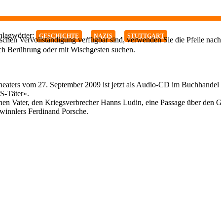
hlagwörter:
,
,
GESCHICHTE
NAZIS
STUTTGART
chen Vervollständigung verfügbar sind, verwenden Sie die Pfeile nach
ch Berührung oder mit Wischgesten suchen.
theaters vom 27. September 2009 ist jetzt als Audio-CD im Buchhandel 
S-Täter».
nen Vater, den Kriegsverbrecher Hanns Ludin, eine Passage über den G
ewinnlers Ferdinand Porsche.