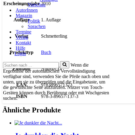
Erscheinungsjahr
2010
Vorschau
AutorInnen
Magazin
Auflage
1. Auflage
Politik
Sprachen
Termine
Verlag
Schmetterling
Verlag
Kontakt
Hilfe
Produkttyp
Buch
Login
Suchen
Wenn die
Einband
Audio-CD
nach …
Ergebnisse der automatischen Vervollständigung
verfügbar sind, verwenden Sie die Pfeile nach oben und
unten, um sie zu überprüfen und die Eingabetaste, um
EAN
9783896571373
die gewünschte Seite aufzurufen. Nutzer von Touch-
Geräten können durch Berührung oder mit Wischgesten
ISBN
978-3-89657-137-3
suchen.
Ähnliche Produkte