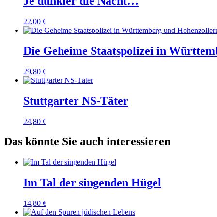
Je dunkler die Nacht…
22,00
€
Die Geheime Staatspolizei in Württe
29,80
€
Stuttgarter NS-Täter
24,80
€
Das könnte Sie auch interessieren
Im Tal der singenden Hügel
14,80
€