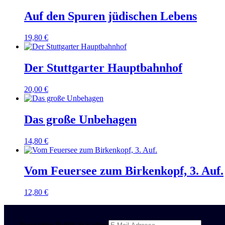
Auf den Spuren jüdischen Lebens
19,80
€
Der Stuttgarter Hauptbahnhof
20,00
€
Das große Unbehagen
14,80
€
Vom Feuersee zum Birkenkopf, 3. Auf.
12,80
€
Newsletter Politik & Kultur