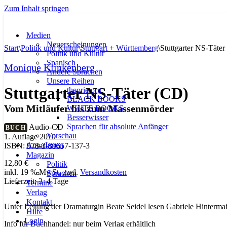
Zum Inhalt springen
Medien
Neuerscheinungen
Start
\
Politik und Kultur
\
Stuttgart + Württemberg
\
Stuttgarter NS-Täter
Politik und Kultur
Spanisch
Monique Klinkenberg
Andere Sprachen
Unsere Reihen
Stuttgarter NS-Täter (CD)
theorie.org
BLACK BOOKS
Vom Mitläufer bis zum Massenmörder
WHITE BOOKS
Besserwisser
Sprachen für absolute Anfänger
Audio-CD
BUCH
Vorschau
1. Auflage 2010
AutorInnen
ISBN: 978-3-89657-137-3
Magazin
12,80
€
Politik
inkl. 19 % MwSt.
zzgl.
Versandkosten
Sprachen
Lieferzeit:
3–4 Tage
Termine
Verlag
Kontakt
Unter Leitung der Dramaturgin Beate Seidel lesen Gabriele Hintermai
Hilfe
Login
Info für Buchhandel: nur beim Verlag erhältlich