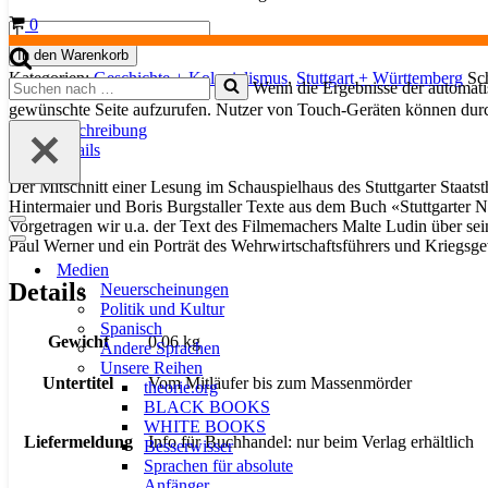
Warenkorb
0
Stuttgarter
NS-
In den Warenkorb
Täter
Kategorien:
Geschichte + Kolonialismus
,
Stuttgart + Württemberg
Sc
Suchen
Wenn die Ergebnisse der automatis
(CD)
nach …
Menge
gewünschte Seite aufzurufen. Nutzer von Touch-Geräten können dur
Beschreibung
Details
Der Mitschnitt einer Lesung im Schauspielhaus des Stuttgarter Staats
Hintermaier und Boris Burgstaller Texte aus dem Buch «Stuttgarter N
Vorgetragen wir u.a. der Text des Filmemachers Malte Ludin über sei
Navigationsmenü
Paul Werner und ein Porträt des Wehrwirtschaftsführers und Kriegsg
Navigationsmenü
Medien
Details
Neuerscheinungen
Politik und Kultur
Spanisch
Gewicht
0,06 kg
Andere Sprachen
Unsere Reihen
Untertitel
Vom Mitläufer bis zum Massenmörder
theorie.org
BLACK BOOKS
WHITE BOOKS
Liefermeldung
Info für Buchhandel: nur beim Verlag erhältlich
Besserwisser
Sprachen für absolute
Anfänger