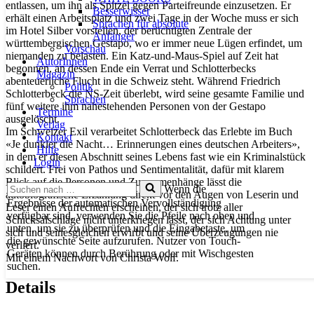
entlassen, um ihn als Spitzel gegen Parteifreunde einzusetzen. Er
Besserwisser
erhält einen Arbeitsplatz und zwei Tage in der Woche muss er sich
Sprachen für absolute
im Hotel Silber vorstellen, der berüchtigten Zentrale der
Anfänger
württembergischen Gestapo, wo er immer neue Lügen erfindet, um
Vorschau
niemanden zu belasten. Ein Katz-und-Maus-Spiel auf Zeit hat
AutorInnen
begonnen, an dessen Ende ein Verrat und Schlotterbecks
Magazin
abenteuerliche Flucht in die Schweiz steht. Während Friedrich
Politik
Schlotterbeck die NS-Zeit überlebt, wird seine gesamte Familie und
Sprachen
fünf weitere ihm nahestehenden Personen von der Gestapo
Termine
ausgelöscht.
Verlag
Im Schweizer Exil verarbeitet Schlotterbeck das Erlebte im Buch
Kontakt
«Je dunkler die Nacht… Erinnerungen eines deutschen Arbeiters»,
Hilfe
in dem er diesen Abschnitt seines Lebens fast wie ein Kriminalstück
Login
schildert. Frei von Pathos und Sentimentalität, dafür mit klarem
Blick auf die Personen und Zusammenhänge lässt die
Suchen
Wenn die
autobiografische Erzählung direkt vor den Augen von Leserin und
nach …
Ergebnisse der automatischen Vervollständigung
Leser einen Aufrechten erscheinen, der sich trotz aller
verfügbar sind, verwenden Sie die Pfeile nach oben und
Schicksalschläge nicht unterkriegen lässt, der sich Achtung unter
unten, um sie zu überprüfen und die Eingabetaste, um
sich und seinesgleichen erwirbt und seine Überzeugungen nie
die gewünschte Seite aufzurufen. Nutzer von Touch-
verliert.
Geräten können durch Berührung oder mit Wischgesten
Mit einem Nachwort von Christa Wolf.
suchen.
Details