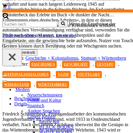
verhaftet und kann nach langem Leidensweg 1945 auf
Warenkorb
0
abenteuerliche Weise in die Schweiz flüchten. Im Exil verarbeitet
Schlotterbeck das Erlebte im Buch «Je dunkler die Nacht…
Erinnerungen eines deutschen Arbeiters», in dem er diesen
Suchen
Wenn die Ergebnisse der
Abschnitt seines Lebens fast wie ein Kriminalstück schildert.
nach …
automatischen Vervollständigung verfügbar sind, verwenden Sie die
Pfeile nach oben und unten, um sie zu überprüfen und die
Inhaltsverzeichnis,
Vorwort,
Leseprobe
Eingabetaste, um die gewünschte Seite aufzurufen. Nutzer von Touch
Je
Geräten können durch Berührung oder mit Wischgesten suchen.
dunkler
In den Warenkorb
die
Kategorien:
Geschichte + Kolonialismus
,
Stuttgart + Württemberg
Nacht...
Schlagwörter:
,
,
,
FASCHISMUS
GESCHICHTE
GESTAPO
Menge
,
,
,
NATIONALSOZIALISMUS
NAZIS
STUTTGART
Navigationsmenü
Navigationsmenü
,
WIDERSTAND
WÜRTTEMBERG
Medien
Neuerscheinungen
Beschreibung
Politik und Kultur
Details
Spanisch
Andere Sprachen
Friedrich Schlotterbeck, Propagandaarbeiter des kommunistischen
Unsere Reihen
Jugendverbandes im Untergrund, wird 1933 in Ostdeutschland
theorie.org
verhaftet. Nach drei Jahren Zuchthaus überweist ihn die Gestapo in
BLACK BOOKS
das Württembergische Schutzhaftlager Welzheim. 1943 wird er
WHITE BOOKS