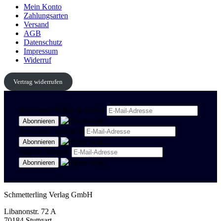
Mein Konto
Zahlungsarten
Versand
AGB
Datenschutz
Impressum
Widerruf
Vertrag widerrufen
Newsletter Politik & Kultur
Newsletter Spanisch
Region Stuttgart
Schmetterling Verlag GmbH
Libanonstr. 72 A
70184 Stuttgart