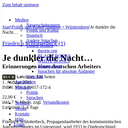
Zum Inhalt springen
Medien
Neuerscheinungen
Start
\
Politik und Kultur
\
Stuttgart + Württemberg
\
Je dunkler die
Politik und Kultur
Nacht…
Spanisch
Andere Sprachen
Friedrich Schlotterbeck (†)
Unsere Reihen
theorie.org
Je dunkler die Nacht…
BLACK BOOKS
WHITE BOOKS
Erinnerungen eines deutschen Arbeiters
Besserwisser
Sprachen für absolute Anfänger
Vorschau
kartoniert, 338 Seiten
BUCH
AutorInnen
1. Auflage 2019
Magazin
ISBN: 978-3-89657-172-4
Politik
22,00
€
Sprachen
inkl. 7 % MwSt.
zzgl.
Versandkosten
Termine
Lieferzeit:
3–4 Tage
Verlag
Kontakt
Hilfe
Friedrich Schlotterbeck, Propagandaarbeiter des kommunistischen
Login
Jugendverbandes im Untergrund, wird 1933 in Ostdeutschland