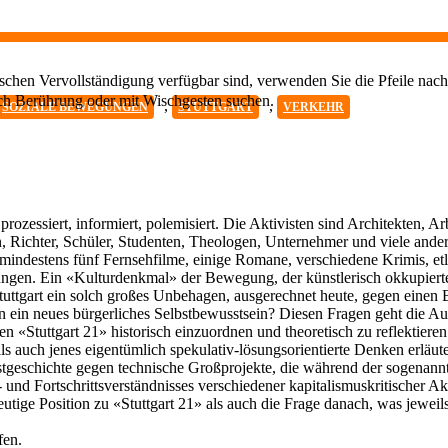
chen Vervollständigung verfügbar sind, verwenden Sie die Pfeile nach
ch Berührung oder mit Wischgesten suchen.
,
,
SOZIALE BEWEGUNGEN
STUTTGART
VERKEHR
rozessiert, informiert, polemisiert. Die Aktivisten sind Architekten, A
n, Richter, Schüler, Studenten, Theologen, Unternehmer und viele ander
mindestens fünf Fernsehfilme, einige Romane, verschiedene Krimis, et
ungen. Ein «Kulturdenkmal» der Bewegung, der künstlerisch okkupierte
uttgart ein solch großes Unbehagen, ausgerechnet heute, gegen einen B
n ein neues bürgerliches Selbstbewusstsein? Diesen Fragen geht die Au
Stuttgart 21» historisch einzuordnen und theoretisch zu reflektieren.
als auch jenes eigentümlich spekulativ-lösungsorientierte Denken erläut
testgeschichte gegen technische Großprojekte, die während der sogenan
und Fortschrittsverständnisses verschiedener kapitalismuskritischer A
tige Position zu «Stuttgart 21» als auch die Frage danach, was jeweils
fen.