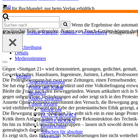
Warenkorb
0
Info für Buchhandel: nur beim Verlag erhältlich
Das
Suchen
große
Wenn die Ergebnisse der automatis
In den Warenkorb
nach …
Unbehagen
gewünschte Seite aufzurufen. Nutzer von Touch-Geräten können dur
Kategorien:
Soziale Kämpfe
,
Stuttgart + Württemberg
Schlagwörter:
Menge
Beschreibung
Details
Medienstimmen
Navigationsmenü
Gegen «Stuttgart 21» wird demonstriert, gesungen, gedichtet, gemalt, p
Navigationsmenü
Gewerkschafter, Hausfrauen, Ingenieure, Juristen, Lehrer, Professore
Medien
Die Protestbewegung hat zwei neue Zeitungen, einen Fernsehsender, 
Neuerscheinungen
Sie hat eine Landesregierung gestürzt und eine Volksbefragung erzw
Politik und Kultur
Bleibt die Frage nach den Beweggründen. Warum artikuliert sich in St
Spanisch
gegen unbegriffene Veränderungen auf oder zeigt sich in den Proteste
Andere Sprachen
Annette Ohme-Reinicke unternimmt den Versuch, die Bewegung gegen «
Unsere Reihen
wird einführend sowohl das Erbe der protestantischen Ethik gezeigt, 
theorie.org
Die Bewegung gegen «Stuttgart 21» reiht sich ein in eine lange Pro
BLACK BOOKS
Kritik ihren Anfang nahm. Anhand einer Rekonstruktion des Technik- 
WHITE BOOKS
bis hin zu frühen Umweltschutzgruppen – lassen sich sowohl deren heu
Besserwisser
genealogisch darstellen.
Sprachen für absolute
Es zeigt sich, dass links-rechts Schematisierungen hier nicht weiterhel
Anfänger