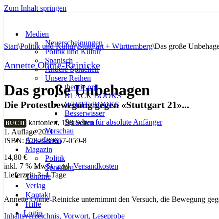
Zum Inhalt springen
Medien
Neuerscheinungen
Start
\
Politik und Kultur
\
Stuttgart + Württemberg
\
Das große Unbehag
Politik und Kultur
Spanisch
Annette Ohme-Reinicke
Andere Sprachen
Unsere Reihen
Das große Unbehagen
theorie.org
BLACK BOOKS
Die Protestbewegung gegen «Stuttgart 21»...
WHITE BOOKS
Besserwisser
Sprachen für absolute Anfänger
kartoniert, 198 Seiten
BUCH
Vorschau
1. Auflage 2011
AutorInnen
ISBN: 978-3-89657-059-8
Magazin
14,80
€
Politik
inkl. 7 % MwSt.
zzgl.
Versandkosten
Sprachen
Lieferzeit:
3–4 Tage
Termine
Verlag
Kontakt
Annette Ohme-Reinicke unternimmt den Versuch, die Bewegung gegen «
Hilfe
Login
Inhaltsverzeichnis,
Vorwort,
Leseprobe