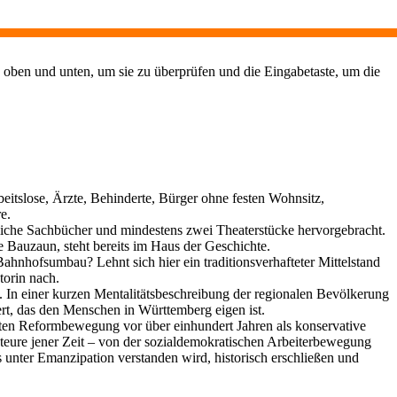
 oben und unten, um sie zu überprüfen und die Eingabetaste, um die
rbeitslose, Ärzte, Behinderte, Bürger ohne festen Wohnsitz,
e.
liche Sachbücher und mindestens zwei Theaterstücke hervorgebracht.
 Bauzaun, steht bereits im Haus der Geschichte.
ahnhofsumbau? Lehnt sich hier ein traditionsverhafteter Mittelstand
torin nach.
 In einer kurzen Mentalitätsbeschreibung der regionalen Bevölkerung
ert, das den Menschen in Württemberg eigen ist.
nten Reformbewegung vor über einhundert Jahren als konservative
kteure jener Zeit – von der sozialdemokratischen Arbeiterbewegung
 unter Emanzipation verstanden wird, historisch erschließen und