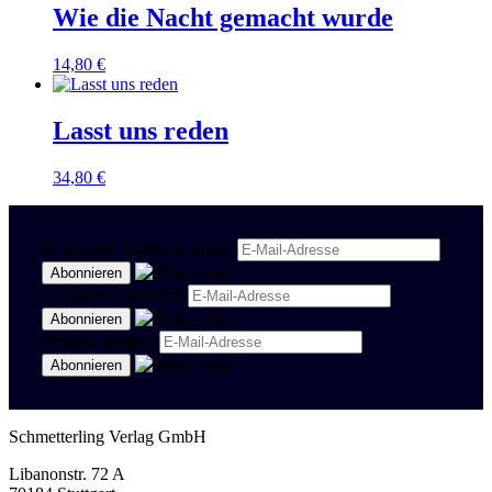
Wie die Nacht gemacht wurde
14,80
€
Lasst uns reden
34,80
€
Newsletter Politik & Kultur
Newsletter Spanisch
Region Stuttgart
Schmetterling Verlag GmbH
Libanonstr. 72 A