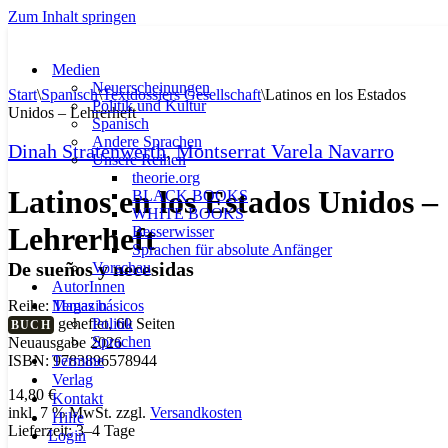
Zum Inhalt springen
Medien
Neuerscheinungen
Start
\
Spanisch
\
Textdossiers Gesellschaft
\
Latinos en los Estados
Politik und Kultur
Unidos – Lehrerheft
Spanisch
Andere Sprachen
Dinah Stratenwerth
,
Montserrat Varela Navarro
Unsere Reihen
theorie.org
Latinos en los Estados Unidos –
BLACK BOOKS
WHITE BOOKS
Lehrerheft
Besserwisser
Sprachen für absolute Anfänger
De sueños y necesidas
Vorschau
AutorInnen
Magazin
Reihe:
Temas básicos
Politik
geheftet, 60 Seiten
BUCH
Sprachen
Neuausgabe 2026
Termine
ISBN: 9783896578944
Verlag
14,80
€
Kontakt
inkl. 7 % MwSt.
zzgl.
Versandkosten
Hilfe
Lieferzeit:
3–4 Tage
Login