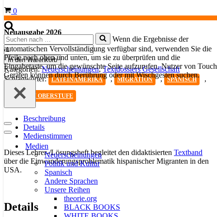
Warenkorb
0
Neuausgabe 2026
Suchen
Wenn die Ergebnisse der
nach …
Latinos
automatischen Vervollständigung verfügbar sind, verwenden Sie die
en
Pfeile nach oben und unten, um sie zu überprüfen und die
In den Warenkorb
los
Eingabetaste, um die gewünschte Seite aufzurufen. Nutzer von Touch
Kategorien:
Neuerscheinungen
,
Textdossiers Gesellschaft
Estados
Geräten können durch Berührung oder mit Wischgesten suchen.
Schlagwörter:
,
,
,
LATEINAMERIKA
MIGRATION
SPANISCH
Unidos
-
SPANISCH OBERSTUFE
Lehrerheft
Menge
Beschreibung
Navigationsmenü
Details
Navigationsmenü
Medienstimmen
Medien
Dieses Lehrer-/Lösungsheft begleitet den didaktisierten
Textband
Neuerscheinungen
über die Einwanderungsproblematik hispanischer Migranten in den
Politik und Kultur
USA.
Spanisch
Andere Sprachen
Unsere Reihen
theorie.org
Details
BLACK BOOKS
WHITE BOOKS