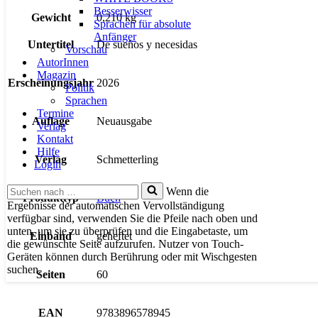
Besserwisser
Gewicht
0,210 kg
Sprachen für absolute
Anfänger
Untertitel
De sueños y necesidas
Vorschau
AutorInnen
Magazin
Erscheinungsjahr
2026
Politik
Sprachen
Termine
Auflage
Neuausgabe
Verlag
Kontakt
Hilfe
Verlag
Schmetterling
Login
Suchen
Wenn die
Produkttyp
Buch
nach …
Ergebnisse der automatischen Vervollständigung
verfügbar sind, verwenden Sie die Pfeile nach oben und
unten, um sie zu überprüfen und die Eingabetaste, um
Einband
geheftet
die gewünschte Seite aufzurufen. Nutzer von Touch-
Geräten können durch Berührung oder mit Wischgesten
suchen.
Seiten
60
EAN
9783896578945