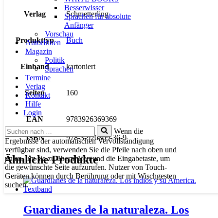
Besserwisser
Verlag
Schmetterling
Sprachen für absolute
Anfänger
Vorschau
Produkttyp
Buch
AutorInnen
Magazin
Politik
Einband
kartoniert
Sprachen
Termine
Verlag
Seiten
160
Kontakt
Hilfe
Login
EAN
9783926369369
Suchen
Wenn die
nach …
ISBN
978-3-926369-36-9
Ergebnisse der automatischen Vervollständigung
verfügbar sind, verwenden Sie die Pfeile nach oben und
Ähnliche Produkte
unten, um sie zu überprüfen und die Eingabetaste, um
die gewünschte Seite aufzurufen. Nutzer von Touch-
Geräten können durch Berührung oder mit Wischgesten
suchen.
Guardianes de la naturaleza. Los