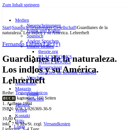
Zum Inhalt springen
Medien
Neuerscheinungen
Start
\
Spanisch
\
Textdossiers Gesellschaft
\
Guardianes de la
Politik und Kultur
naturaleza. Los indios y su América. Lehrerheft
Spanisch
Andere Sprachen
Fernando Lalana Lac (†)
Unsere Reihen
theorie.org
Guardianes de la naturaleza.
BLACK BOOKS
WHITE BOOKS
Los indios y su América.
Besserwisser
Sprachen für absolute Anfänger
Lehrerheft
Vorschau
AutorInnen
Magazin
Reihe:
Temas hispánicos
Politik
kartoniert, 160 Seiten
BUCH
Sprachen
1. Auflage 1994
Termine
ISBN: 978-3-926369-36-9
Verlag
Kontakt
10,80
€
Hilfe
inkl. 7 % MwSt.
zzgl.
Versandkosten
Login
Lieferzeit:
3–4 Tage