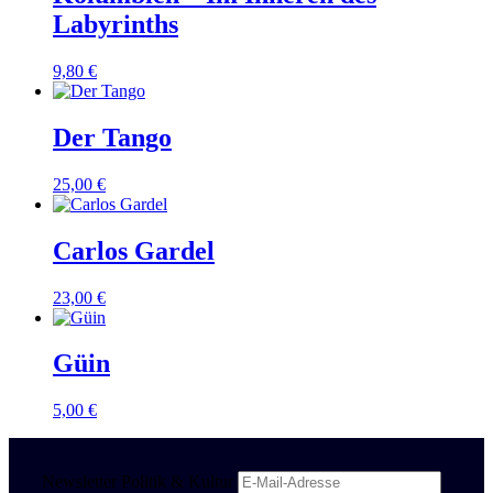
Labyrinths
9,80
€
Der Tango
25,00
€
Carlos Gardel
23,00
€
Güin
5,00
€
Newsletter Politik & Kultur