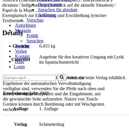
Besserwisser
dictatura / Indígenas hoy (Ausblick auf die aktuelle Situation) /
Sprachen für absolute
Papel de la Mujer…
Anfänger
Exemplarisch zur Erarbeitung und Erschließung lyrischer
Vorschau
Textformen.
AutorInnen
Magazin
Details
Politik
Sprachen
Termine
Gewicht
0,455 kg
Verlag
Kontakt
Angebote für den kreativen Umgang mit Lyrik
Untertitel
Hilfe
im Spanischunterricht
Login
Suchen
Wenn die
Liefermeldung
Info für Buchhandel: nur beim Verlag erhältlich
nach …
Ergebnisse der automatischen Vervollständigung
verfügbar sind, verwenden Sie die Pfeile nach oben und
Erscheinungsjahr
2002
unten, um sie zu überprüfen und die Eingabetaste, um
die gewünschte Seite aufzurufen. Nutzer von Touch-
Geräten können durch Berührung oder mit Wischgesten
Auflage
1. Auflage
suchen.
Verlag
Schmetterling