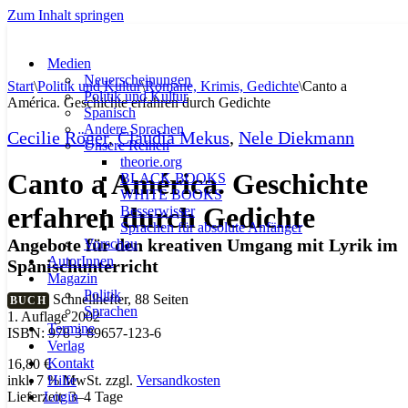
Zum Inhalt springen
Medien
Neuerscheinungen
Start
\
Politik und Kultur
\
Romane, Krimis, Gedichte
\
Canto a
Politik und Kultur
América. Geschichte erfahren durch Gedichte
Spanisch
Andere Sprachen
Cecilie Röger
,
Claudia Mekus
,
Nele Diekmann
Unsere Reihen
theorie.org
Canto a América. Geschichte
BLACK BOOKS
WHITE BOOKS
erfahren durch Gedichte
Besserwisser
Sprachen für absolute Anfänger
Angebote für den kreativen Umgang mit Lyrik im
Vorschau
AutorInnen
Spanischunterricht
Magazin
Politik
Schnellhefter, 88 Seiten
BUCH
Sprachen
1. Auflage 2002
Termine
ISBN: 978-3-89657-123-6
Verlag
Kontakt
16,80
€
Hilfe
inkl. 7 % MwSt.
zzgl.
Versandkosten
Login
Lieferzeit:
3–4 Tage