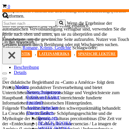
Warenkorb
0
Exemplarisches Material zur Erarbeitung und Erschließung lyrischer
Textformen.
Suchen
Wenn die Ergebnisse der
Info für Buchhandel: nur beim Verlag erhältlich
nach …
automatischen Vervollständigung verfügbar sind, verwenden Sie die
Pfeile nach oben und unten, um sie zu überprüfen und die
Canto
Eingabetaste, um die gewünschte Seite aufzurufen. Nutzer von Touch
a
In den Warenkorb
Geräten können durch Berührung oder mit Wischgesten suchen.
América.
Kategorie:
Romane, Krimis, Gedichte
Schlagwörter:
Geschichte
,
,
BELLETRISTIK
LATEINAMERIKA
SPANISCHE LEKTÜRE
erfahren
durch
Gedichte
Beschreibung
Menge
Details
Navigationsmenü
Navigationsmenü
Der didaktische Begleitband zu «Canto a América» folgt dem
Medien
Prinzip kreativ-produktiver Textverarbeitung und bietet
Neuerscheinungen
Unterrichtseinheiten, Projektvorschläge und Vergleichstexte zum
Politik und Kultur
Hauptband. Außerdem finden Unterrichtende fundierte
Spanisch
Informationen zu den historischen Hintergründen.
Andere Sprachen
Folgende Themenbereiche werden schwerpunktmäßig behandelt:
Unsere Reihen
La Creación (Die indianische Schöpfungsgeschichte und die
theorie.org
Mythologie der Indígenas) / Culturas precolombinas (Die Zeit vor
BLACK BOOKS
der «Entdeckung») / Colón y las consecuencias / La imagen de
WHITE BOOKS
América (Lateinamerikaner und Europäer) / Independencia y