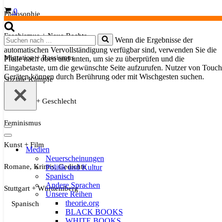
Warenkorb
0
Philosophie
Faschismus + Neue Rechte
Suchen
Wenn die Ergebnisse der
nach …
automatischen Vervollständigung verfügbar sind, verwenden Sie die
Migration + Rassismus
Pfeile nach oben und unten, um sie zu überprüfen und die
Eingabetaste, um die gewünschte Seite aufzurufen. Nutzer von Touch
Geräten können durch Berührung oder mit Wischgesten suchen.
Soziale Kämpfe
Sexualität + Geschlecht
Feminismus
Navigationsmenü
Navigationsmenü
Kunst + Film
Medien
Neuerscheinungen
Romane, Krimis, Gedichte
Politik und Kultur
Spanisch
Andere Sprachen
Stuttgart + Württemberg
Unsere Reihen
theorie.org
Spanisch
BLACK BOOKS
WHITE BOOKS