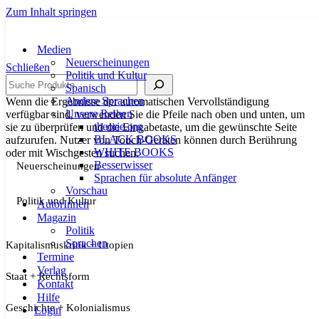
Zum Inhalt springen
Medien
Neuerscheinungen
Schließen
Politik und Kultur
Suche
Spanisch
Andere Sprachen
Wenn die Ergebnisse der automatischen Vervollständigung
Unsere Reihen
verfügbar sind, verwenden Sie die Pfeile nach oben und unten, um
theorie.org
sie zu überprüfen und die Eingabetaste, um die gewünschte Seite
BLACK BOOKS
aufzurufen. Nutzer von Touch-Geräten können durch Berührung
WHITE BOOKS
oder mit Wischgesten suchen.
Besserwisser
Neuerscheinungen
Sprachen für absolute Anfänger
Vorschau
Politik und Kultur
AutorInnen
Magazin
Politik
Sprachen
Kapitalismuskritik + Utopien
Termine
Verlag
Staat + Rechtsform
Kontakt
Hilfe
Geschichte + Kolonialismus
Login