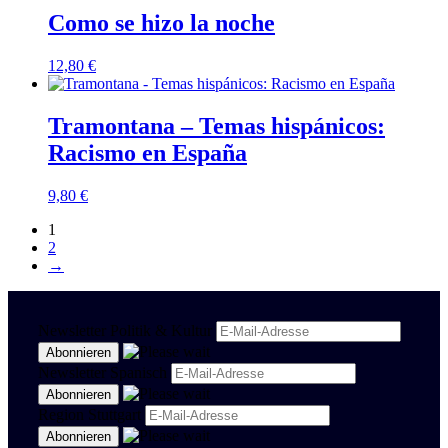
Como se hizo la noche
12,80
€
Tramontana – Temas hispánicos:
Racismo en España
9,80
€
1
2
→
Newsletter Politik & Kultur
Newsletter Spanisch
Region Stuttgart