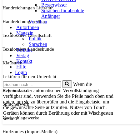
Besserwisser
Handreichungen Literatur
Sprachen für absolute
Anfänger
Handreichungen Film
Vorschau
AutorInnen
Magazin
Textdossiers Gesellschaft
Politik
Sprachen
Textdossiers Landeskunde
Termine
Verlag
Kontakt
Klausuren
Hilfe
Login
Lektüren für den Unterricht
Suchen
Wenn die
nach …
Referendariat
Ergebnisse der automatischen Vervollständigung
verfügbar sind, verwenden Sie die Pfeile nach oben und
unten, um sie zu überprüfen und die Eingabetaste, um
Spracherwerb
die gewünschte Seite aufzurufen. Nutzer von Touch-
Geräten können durch Berührung oder mit Wischgesten
Nachschlagewerke
suchen.
Horizontes (Import-Medien)