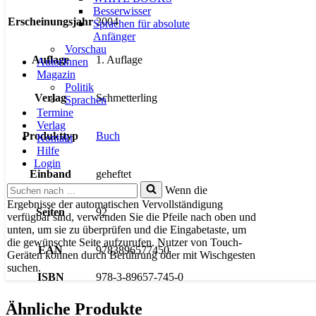
Besserwisser
Erscheinungsjahr
2004
Sprachen für absolute
Anfänger
Vorschau
Auflage
1. Auflage
AutorInnen
Magazin
Politik
Verlag
Schmetterling
Sprachen
Termine
Verlag
Produkttyp
Buch
Kontakt
Hilfe
Login
Einband
geheftet
Suchen
Wenn die
nach …
Ergebnisse der automatischen Vervollständigung
Seiten
92
verfügbar sind, verwenden Sie die Pfeile nach oben und
unten, um sie zu überprüfen und die Eingabetaste, um
die gewünschte Seite aufzurufen. Nutzer von Touch-
EAN
9783896577450
Geräten können durch Berührung oder mit Wischgesten
suchen.
ISBN
978-3-89657-745-0
Ähnliche Produkte