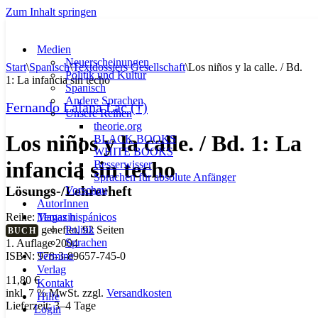
Zum Inhalt springen
Medien
Neuerscheinungen
Start
\
Spanisch
\
Textdossiers Gesellschaft
\
Los niños y la calle. / Bd.
Politik und Kultur
1: La infancia sin techo
Spanisch
Andere Sprachen
Fernando Lalana Lac (†)
Unsere Reihen
theorie.org
Los niños y la calle. / Bd. 1: La
BLACK BOOKS
WHITE BOOKS
infancia sin techo
Besserwisser
Sprachen für absolute Anfänger
Lösungs-/Lehrerheft
Vorschau
AutorInnen
Magazin
Reihe:
Temas hispánicos
Politik
geheftet, 92 Seiten
BUCH
Sprachen
1. Auflage 2004
Termine
ISBN: 978-3-89657-745-0
Verlag
11,80
€
Kontakt
inkl. 7 % MwSt.
zzgl.
Versandkosten
Hilfe
Lieferzeit:
3–4 Tage
Login