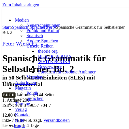
Zum Inhalt springen
Medien
Neuerscheinungen
Start
\
Spanisch
\
Spracherwerb
\
Spanische Grammatik für Selbstlerner,
Politik und Kultur
Bd. 2
Spanisch
Andere Sprachen
Peter Wierichs
Unsere Reihen
theorie.org
Spanische Grammatik für
BLACK BOOKS
WHITE BOOKS
Selbstlerner, Bd. 2
Besserwisser
Sprachen für absolute Anfänger
in 50 SelbstLernEinheiten (SLEs) mit
Vorschau
AutorInnen
Übungsmaterial
Magazin
Politik
kartoniert, 144 Seiten
BUCH
Sprachen
1. Auflage 2007
Termine
ISBN: 978-3-89657-704-7
Verlag
Kontakt
12,80
€
Hilfe
inkl. 7 % MwSt.
zzgl.
Versandkosten
Login
Lieferzeit:
3–4 Tage