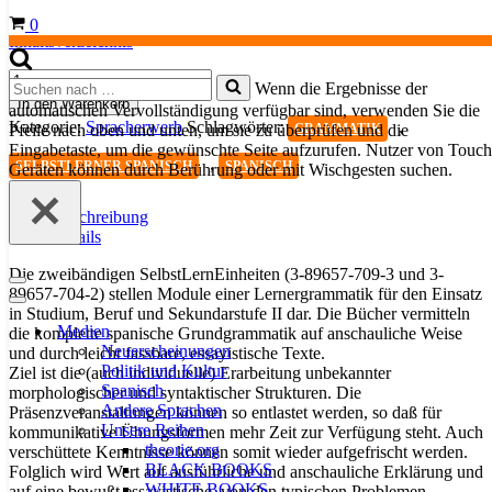
Warenkorb
0
Inhaltsverzeichnis
Spanische
Suchen
Wenn die Ergebnisse der
Grammatik
nach …
In den Warenkorb
automatischen Vervollständigung verfügbar sind, verwenden Sie die
für
Kategorie:
Spracherwerb
Schlagwörter:
,
Pfeile nach oben und unten, um sie zu überprüfen und die
GRAMMATIK
Selbstlerner,
Eingabetaste, um die gewünschte Seite aufzurufen. Nutzer von Touch
Bd.
,
SELBSTLERNER SPANISCH
SPANISCH
Geräten können durch Berührung oder mit Wischgesten suchen.
2
Menge
Beschreibung
Details
Die zweibändigen SelbstLernEinheiten (3-89657-709-3 und 3-
Navigationsmenü
89657-704-2) stellen Module einer Lernergrammatik für den Einsatz
Navigationsmenü
in Studium, Beruf und Sekundarstufe II dar. Die Bücher vermitteln
Medien
die komplette spanische Grundgrammatik auf anschauliche Weise
Neuerscheinungen
und durch leicht fassbare, essayistische Texte.
Politik und Kultur
Ziel ist die (auch individuelle) Erarbeitung unbekannter
Spanisch
morphologischer und syntaktischer Strukturen. Die
Andere Sprachen
Präsenzveranstaltungen können so entlastet werden, so daß für
Unsere Reihen
kommunikative Übungsformen mehr Zeit zur Verfügung steht. Auch
theorie.org
verschüttete Kenntnisse können somit wieder aufgefrischt werden.
BLACK BOOKS
Folglich wird Wert auf ausführliche und anschauliche Erklärung und
WHITE BOOKS
auf eine bewußt essayistische, von den typischen Problemen