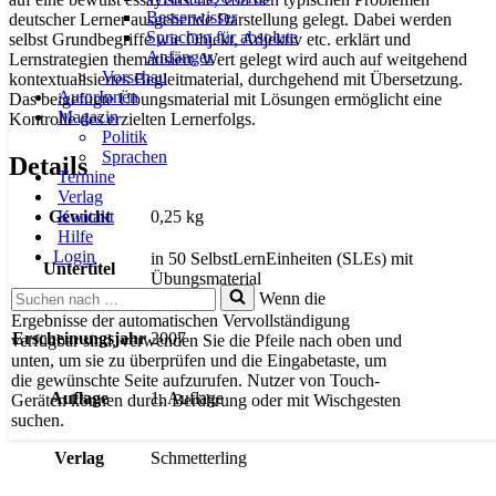
Besserwisser
deutscher Lerner ausgehende Darstellung gelegt. Dabei werden
Sprachen für absolute
selbst Grundbegriffe wie Objekt, Adjektiv etc. erklärt und
Anfänger
Lernstrategien thematisiert. Wert gelegt wird auch auf weitgehend
Vorschau
kontextualisiertes Begleitmaterial, durchgehend mit Übersetzung.
AutorInnen
Das beigefügte Übungsmaterial mit Lösungen ermöglicht eine
Magazin
Kontrolle des erzielten Lernerfolgs.
Politik
Sprachen
Details
Termine
Verlag
Kontakt
Gewicht
0,25 kg
Hilfe
Login
in 50 SelbstLernEinheiten (SLEs) mit
Untertitel
Übungsmaterial
Suchen
Wenn die
nach …
Ergebnisse der automatischen Vervollständigung
Erscheinungsjahr
2007
verfügbar sind, verwenden Sie die Pfeile nach oben und
unten, um sie zu überprüfen und die Eingabetaste, um
die gewünschte Seite aufzurufen. Nutzer von Touch-
Auflage
1. Auflage
Geräten können durch Berührung oder mit Wischgesten
suchen.
Verlag
Schmetterling