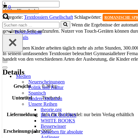
Los
Warenkorb
0
niños
In den Warenkorb
y
Kategorie:
Textdossiers Gesellschaft
Schlagwörter:
ROMANISCHE SP
la
Suchen
Wenn die Ergebnisse der automatis
calle
nach …
gewünschte Seite aufzurufen. Nutzer von Touch-Geräten können dur
/
Beschreibung
Bd.
Details
2:
Niños
250 Millionen Kinder arbeiten täglich mehr als zehn Stunden, 300.0
objeto
In seinem umfassenden Textdossier beleuchtet Gymnasiallehrer Fern
en
handelt von den verschiedenen Arten der Ausbeutung, die Kinder erle
Navigationsmenü
el
Navigationsmenü
siglo
Details
XXI
Medien
Menge
Neuerscheinungen
Gewicht
0,38 kg
Politik und Kultur
Spanisch
Untertitel
Textband
Andere Sprachen
Unsere Reihen
theorie.org
Liefermeldung
Info für Buchhandel: nur beim Verlag erhältlich
BLACK BOOKS
WHITE BOOKS
Besserwisser
Erscheinungsjahr
2005
Sprachen für absolute
Anfänger