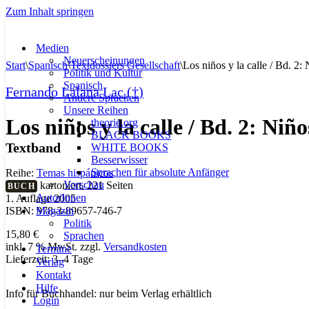
Zum Inhalt springen
Medien
Neuerscheinungen
Start
\
Spanisch
\
Textdossiers Gesellschaft
\
Los niños y la calle / Bd. 2:
Politik und Kultur
Spanisch
Fernando Lalana Lac (†)
Andere Sprachen
Unsere Reihen
Los niños y la calle / Bd. 2: Niñ
theorie.org
BLACK BOOKS
Textband
WHITE BOOKS
Besserwisser
Sprachen für absolute Anfänger
Reihe:
Temas hispánicos
Vorschau
kartoniert, 221 Seiten
BUCH
AutorInnen
1. Auflage 2005
Magazin
ISBN: 978-3-89657-746-7
Politik
15,80
€
Sprachen
inkl. 7 % MwSt.
zzgl.
Versandkosten
Termine
Lieferzeit:
3–4 Tage
Verlag
Kontakt
Hilfe
Info für Buchhandel: nur beim Verlag erhältlich
Login