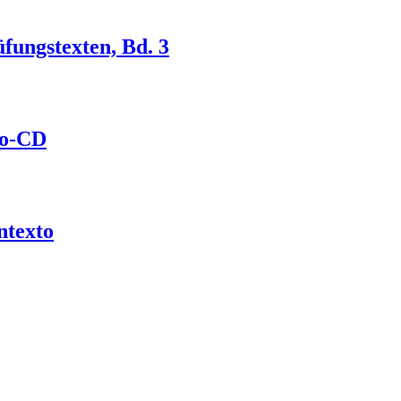
fungstexten, Bd. 3
io-CD
ntexto