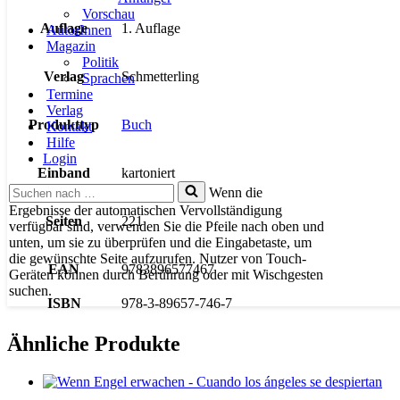
Vorschau
Auflage
1. Auflage
AutorInnen
Magazin
Politik
Verlag
Schmetterling
Sprachen
Termine
Verlag
Produkttyp
Buch
Kontakt
Hilfe
Login
Einband
kartoniert
Suchen
Wenn die
nach …
Ergebnisse der automatischen Vervollständigung
Seiten
221
verfügbar sind, verwenden Sie die Pfeile nach oben und
unten, um sie zu überprüfen und die Eingabetaste, um
die gewünschte Seite aufzurufen. Nutzer von Touch-
EAN
9783896577467
Geräten können durch Berührung oder mit Wischgesten
suchen.
ISBN
978-3-89657-746-7
Ähnliche Produkte