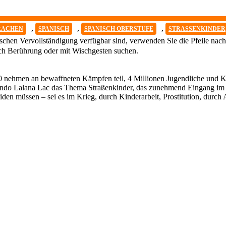
,
,
,
RACHEN
SPANISCH
SPANISCH OBERSTUFE
STRASSENKINDER
chen Vervollständigung verfügbar sind, verwenden Sie die Pfeile nach
ch Berührung oder mit Wischgesten suchen.
00 nehmen an bewaffneten Kämpfen teil, 4 Millionen Jugendliche und Ki
ando Lalana Lac das Thema Straßenkinder, das zunehmend Eingang im U
iden müssen – sei es im Krieg, durch Kinderarbeit, Prostitution, durc