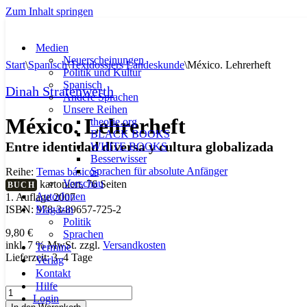
Zum Inhalt springen
Medien
Neuerscheinungen
Start
\
Spanisch
\
Textdossiers Landeskunde
\
México. Lehrerheft
Politik und Kultur
Spanisch
Dinah Stratenwerth
Andere Sprachen
Unsere Reihen
México. Lehrerheft
theorie.org
BLACK BOOKS
Entre identidad diversa y cultura globalizada
WHITE BOOKS
Besserwisser
Sprachen für absolute Anfänger
Reihe:
Temas básicos
Vorschau
kartoniert, 76 Seiten
BUCH
AutorInnen
1. Auflage 2007
Magazin
ISBN: 978-3-89657-725-2
Politik
9,80
€
Sprachen
inkl. 7 % MwSt.
zzgl.
Versandkosten
Termine
Lieferzeit:
3–4 Tage
Verlag
Kontakt
Hilfe
México.
Login
Lehrerheft