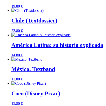
19,80
€
Chile (Textdossier)
22,80
€
América Latina: su historia explicada
14,80
€
México. Textband
11,80
€
Coco (Disney Pixar)
15,80
€