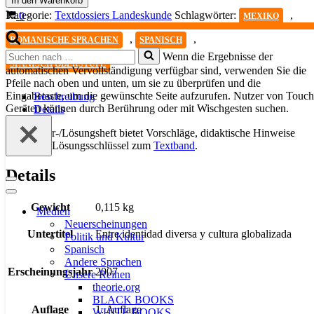
In den Warenkorb
Menge
Warenkorb
Kategorie:
Textdossiers Landeskunde
Schlagwörter:
,
0
MEXIKO
,
,
ROMANISCHE SPRACHEN
SPANISCH
Suchen
Wenn die Ergebnisse der
SPANISCH OBERSTUFE
nach …
automatischen Vervollständigung verfügbar sind, verwenden Sie die
Pfeile nach oben und unten, um sie zu überprüfen und die
Eingabetaste, um die gewünschte Seite aufzurufen. Nutzer von Touch
Beschreibung
Geräten können durch Berührung oder mit Wischgesten suchen.
Details
Das Lehrer-/Lösungsheft bietet Vorschläge, didaktische Hinweise
und einen Lösungsschlüssel zum
Textband
.
Details
Navigationsmenü
Navigationsmenü
Gewicht
0,115 kg
Medien
Neuerscheinungen
Untertitel
Entre identidad diversa y cultura globalizada
Politik und Kultur
Spanisch
Andere Sprachen
Erscheinungsjahr
2007
Unsere Reihen
theorie.org
BLACK BOOKS
Auflage
1. Auflage
WHITE BOOKS