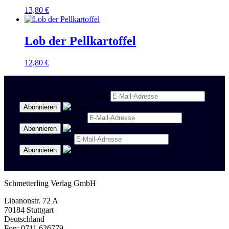
13,80
€
Lob der Pellkartoffel
12,80
€
Newsletter Politik & Kultur
Newsletter Spanisch
Region Stuttgart
Schmetterling Verlag GmbH
Libanonstr. 72 A
70184 Stuttgart
Deutschland
Fon: 0711 626779