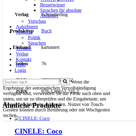
Besserwisser
Sprachen für absolute
Verlag
Schmetterling
Anfänger
Vorschau
AutorInnen
Produkttyp
Buch
Magazin
Politik
Sprachen
Einband
kartoniert
Termine
Verlag
Kontakt
Seiten
76
Hilfe
Login
EAN
9783896577252
Suchen
Wenn die
nach …
Ergebnisse der automatischen Vervollständigung
ISBN
978-3-89657-725-2
verfügbar sind, verwenden Sie die Pfeile nach oben und
unten, um sie zu überprüfen und die Eingabetaste, um
Ähnliche Produkte
die gewünschte Seite aufzurufen. Nutzer von Touch-
Geräten können durch Berührung oder mit Wischgesten
suchen.
CINELE: Coco