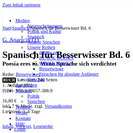
Zum Inhalt springen
Medien
Neuerscheinungen
Start
\
Spanisch
\
Spanisch für Besserwisser Bd. 6
Politik und Kultur
Spanisch
G. Aparicio (†)
Andere Sprachen
Unsere Reihen
Spanisch für Besserwisser Bd. 6
theorie.org
BLACK BOOKS
Poesía eres tú. Wenn Sprache sich verdichtet
WHITE BOOKS
Besserwisser
Sprachen für absolute Anfänger
Reihe:
Besserwisser
Vorschau
kartoniert, 240 Seiten
BUCH
AutorInnen
1. Auflage 2002
Magazin
ISBN: 978-3-89657-388-9
Politik
16,80
€
Sprachen
inkl. 7 % MwSt.
zzgl.
Versandkosten
Termine
Lieferzeit:
3–4 Tage
Verlag
Kontakt
Hilfe
Inhalt
,
Vorwort
,
Leseprobe
Login