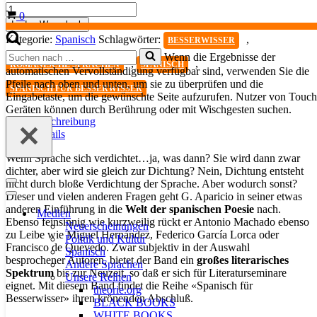
Spanisch
Warenkorb
0
für
In den Warenkorb
Besserwisser
Kategorie:
Spanisch
Schlagwörter:
,
BESSERWISSER
Bd.
Suchen
Wenn die Ergebnisse der
6
,
,
ROMANISCHE SPRACHEN
SPANISCH
nach …
automatischen Vervollständigung verfügbar sind, verwenden Sie die
Menge
Pfeile nach oben und unten, um sie zu überprüfen und die
SPANISCH FÜR BESSERWISSER
Eingabetaste, um die gewünschte Seite aufzurufen. Nutzer von Touch
Geräten können durch Berührung oder mit Wischgesten suchen.
Beschreibung
Details
Wenn Sprache sich verdichtet…ja, was dann? Sie wird dann zwar
dichter, aber wird sie gleich zur Dichtung? Nein, Dichtung entsteht
nicht durch bloße Verdichtung der Sprache. Aber wodurch sonst?
Navigationsmenü
Dieser und vielen anderen Fragen geht G. Aparicio in seiner etwas
Navigationsmenü
anderen Einführung in die
Welt der spanischen Poesie
nach.
Medien
Ebenso feinsinnig wie kurzweilig rückt er Antonio Machado ebenso
Neuerscheinungen
zu Leibe wie Miguel Hernández, Federico García Lorca oder
Politik und Kultur
Francisco de Quevedo. Zwar subjektiv in der Auswahl
Spanisch
besprochener Autoren, bietet der Band ein
großes literarisches
Andere Sprachen
Spektrum
bis zur Neuzeit, so daß er sich für Literaturseminare
Unsere Reihen
eignet. Mit diesem Band findet die Reihe «Spanisch für
theorie.org
Besserwisser» ihren krönenden Abschluß.
BLACK BOOKS
WHITE BOOKS