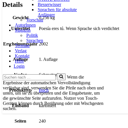
Details
Besserwisser
Sprachen für absolute
Anfänger
Gewicht
0,256 kg
Vorschau
AutorInnen
Untertitel
Poesía eres tú. Wenn Sprache sich verdichtet
Magazin
Politik
Sprachen
Erscheinungsjahr
2002
Termine
Verlag
Kontakt
Auflage
1. Auflage
Hilfe
Login
Verlag
Schmetterling
Suchen
Wenn die
nach …
Ergebnisse der automatischen Vervollständigung
verfügbar sind, verwenden Sie die Pfeile nach oben und
Produkttyp
Buch
unten, um sie zu überprüfen und die Eingabetaste, um
die gewünschte Seite aufzurufen. Nutzer von Touch-
Geräten können durch Berührung oder mit Wischgesten
Einband
kartoniert
suchen.
Seiten
240