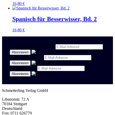
16,80
€
Spanisch für Besserwisser, Bd. 2
16,80
€
Newsletter Politik & Kultur
Newsletter Spanisch
Region Stuttgart
Schmetterling Verlag GmbH
Libanonstr. 72 A
70184 Stuttgart
Deutschland
Fon: 0711 626779