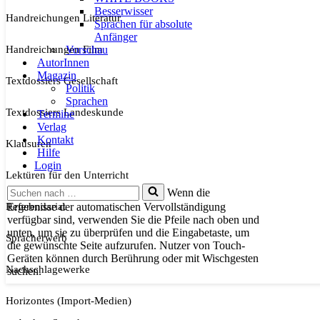
Besserwisser
Handreichungen Literatur
Sprachen für absolute
Anfänger
Handreichungen Film
Vorschau
AutorInnen
Magazin
Textdossiers Gesellschaft
Politik
Sprachen
Textdossiers Landeskunde
Termine
Verlag
Kontakt
Klausuren
Hilfe
Login
Lektüren für den Unterricht
Suchen
Wenn die
nach …
Referendariat
Ergebnisse der automatischen Vervollständigung
verfügbar sind, verwenden Sie die Pfeile nach oben und
unten, um sie zu überprüfen und die Eingabetaste, um
Spracherwerb
die gewünschte Seite aufzurufen. Nutzer von Touch-
Geräten können durch Berührung oder mit Wischgesten
Nachschlagewerke
suchen.
Horizontes (Import-Medien)