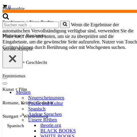
Warenkorb
0
Philosophie
Faschismus + Neue Rechte
Suchen
Wenn die Ergebnisse der
nach …
automatischen Vervollständigung verfügbar sind, verwenden Sie die
Migration + Rassismus
Pfeile nach oben und unten, um sie zu überprüfen und die
Eingabetaste, um die gewünschte Seite aufzurufen. Nutzer von Touch
Geräten können durch Berührung oder mit Wischgesten suchen.
Soziale Kämpfe
Sexualität + Geschlecht
Feminismus
Navigationsmenü
Navigationsmenü
Kunst + Film
Medien
Neuerscheinungen
Romane, Krimis, Gedichte
Politik und Kultur
Spanisch
Andere Sprachen
Stuttgart + Württemberg
Unsere Reihen
theorie.org
Spanisch
BLACK BOOKS
WHITE BOOKS