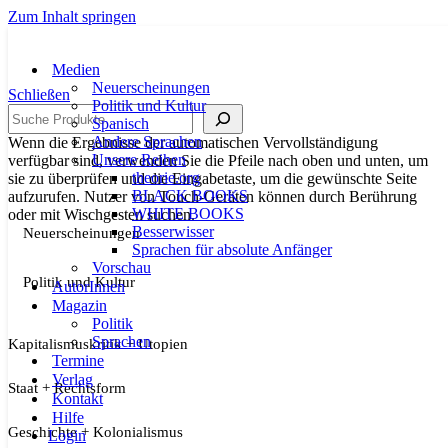
Zum Inhalt springen
Medien
Neuerscheinungen
Schließen
Politik und Kultur
Suche
Spanisch
Andere Sprachen
Wenn die Ergebnisse der automatischen Vervollständigung
Unsere Reihen
verfügbar sind, verwenden Sie die Pfeile nach oben und unten, um
theorie.org
sie zu überprüfen und die Eingabetaste, um die gewünschte Seite
BLACK BOOKS
aufzurufen. Nutzer von Touch-Geräten können durch Berührung
WHITE BOOKS
oder mit Wischgesten suchen.
Besserwisser
Neuerscheinungen
Sprachen für absolute Anfänger
Vorschau
Politik und Kultur
AutorInnen
Magazin
Politik
Sprachen
Kapitalismuskritik + Utopien
Termine
Verlag
Staat + Rechtsform
Kontakt
Hilfe
Geschichte + Kolonialismus
Login