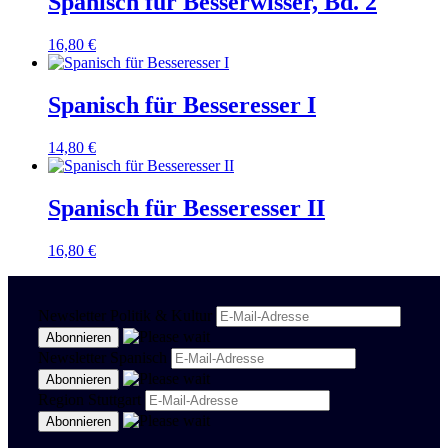
Spanisch für Besserwisser, Bd. 2
16,80
€
Spanisch für Besseresser I
14,80
€
Spanisch für Besseresser II
16,80
€
Newsletter Politik & Kultur
Newsletter Spanisch
Region Stuttgart