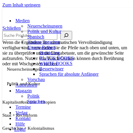
Zum Inhalt springen
Medien
Neuerscheinungen
Schließen
Politik und Kultur
Suche
Spanisch
Andere Sprachen
Wenn die Ergebnisse der automatischen Vervollständigung
Unsere Reihen
verfügbar sind, verwenden Sie die Pfeile nach oben und unten, um
theorie.org
sie zu überprüfen und die Eingabetaste, um die gewünschte Seite
BLACK BOOKS
aufzurufen. Nutzer von Touch-Geräten können durch Berührung
WHITE BOOKS
oder mit Wischgesten suchen.
Besserwisser
Neuerscheinungen
Sprachen für absolute Anfänger
Vorschau
Politik und Kultur
AutorInnen
Magazin
Politik
Sprachen
Kapitalismuskritik + Utopien
Termine
Verlag
Staat + Rechtsform
Kontakt
Hilfe
Geschichte + Kolonialismus
Login