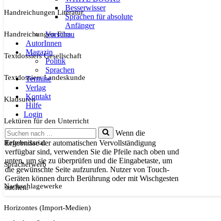
Besserwisser
Handreichungen Literatur
Sprachen für absolute
Anfänger
Handreichungen Film
Vorschau
AutorInnen
Magazin
Textdossiers Gesellschaft
Politik
Sprachen
Textdossiers Landeskunde
Termine
Verlag
Kontakt
Klausuren
Hilfe
Login
Lektüren für den Unterricht
Suchen
Wenn die
nach …
Referendariat
Ergebnisse der automatischen Vervollständigung
verfügbar sind, verwenden Sie die Pfeile nach oben und
unten, um sie zu überprüfen und die Eingabetaste, um
Spracherwerb
die gewünschte Seite aufzurufen. Nutzer von Touch-
Geräten können durch Berührung oder mit Wischgesten
Nachschlagewerke
suchen.
Horizontes (Import-Medien)