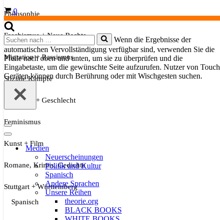
Warenkorb
0
Philosophie
Faschismus + Neue Rechte
Suchen
Wenn die Ergebnisse der
nach …
automatischen Vervollständigung verfügbar sind, verwenden Sie die
Migration + Rassismus
Pfeile nach oben und unten, um sie zu überprüfen und die
Eingabetaste, um die gewünschte Seite aufzurufen. Nutzer von Touch
Geräten können durch Berührung oder mit Wischgesten suchen.
Soziale Kämpfe
Sexualität + Geschlecht
Feminismus
Navigationsmenü
Navigationsmenü
Kunst + Film
Medien
Neuerscheinungen
Romane, Krimis, Gedichte
Politik und Kultur
Spanisch
Andere Sprachen
Stuttgart + Württemberg
Unsere Reihen
theorie.org
Spanisch
BLACK BOOKS
WHITE BOOKS