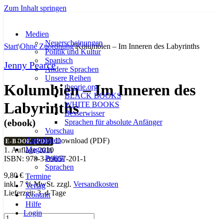
Zum Inhalt springen
Medien
Neuerscheinungen
Start
\
Ohne Zuordnung
\
Kolumbien – Im Inneren des Labyrinths
Politik und Kultur
Spanisch
Jenny Pearce
Andere Sprachen
Unsere Reihen
Kolumbien – Im Inneren des
theorie.org
BLACK BOOKS
Labyrinths
WHITE BOOKS
Besserwisser
(ebook)
Sprachen für absolute Anfänger
Vorschau
AutorInnen
Download (PDF)
E-BOOK (PDF)
Magazin
1. Auflage 2010
Politik
ISBN: 978-3-89657-201-1
Sprachen
9,80
€
Termine
inkl. 7 % MwSt.
zzgl.
Versandkosten
Verlag
Lieferzeit:
3–4 Tage
Kontakt
Hilfe
Login
Kolumbien