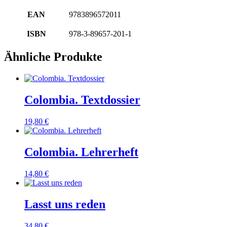
EAN
9783896572011
ISBN
978-3-89657-201-1
Ähnliche Produkte
Colombia. Textdossier
19,80
€
Colombia. Lehrerheft
14,80
€
Lasst uns reden
34,80
€