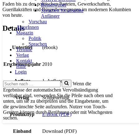
Faden bis zu den politischen Parteien, Gewerkschaften,
Besserwisser
Guerillakräften und Bürgerbewegungen im modernen Kolumbien
Sprachen für absolute
von heute.
Anfänger
Vorschau
Details
AutorInnen
Magazin
Politik
Sprachen
Untertitel
(ebook)
Termine
Verlag
Kontakt
Erscheinungsjahr
2010
Hilfe
Login
Auflage
1. Auflage
Suchen
Wenn die
nach …
Ergebnisse der automatischen Vervollständigung
verfügbar sind, verwenden Sie die Pfeile nach oben und
Verlag
Schmetterling
unten, um sie zu überprüfen und die Eingabetaste, um
die gewünschte Seite aufzurufen. Nutzer von Touch-
Geräten können durch Berührung oder mit Wischgesten
Produkttyp
E-Book (PDF)
suchen.
Einband
Download (PDF)