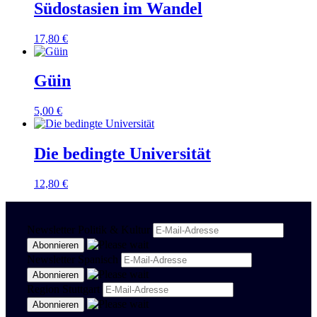
Südostasien im Wandel
17,80
€
Güin
5,00
€
Die bedingte Universität
12,80
€
Newsletter Politik & Kultur
Newsletter Spanisch
Region Stuttgart