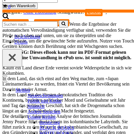
-
Warenkorb
In den Warenkorb
0
Im
Kategorie:
Ohne Zuordnung
Schlagwörter:
,
E-BOOK
Inneren
des
,
Suchen
KOLUMBIEN
LATEINAMERIKA
Wenn die Ergebnisse der
Labyrinths
nach …
automatischen Vervollständigung verfügbar sind, verwenden Sie die
Menge
Pfeile nach oben und unten, um sie zu überprüfen und die
Beschreibung
Eingabetaste, um die gewünschte Seite aufzurufen. Nutzer von Touch
Details
Geräten können durch Berührung oder mit Wischgesten suchen.
ACHTUNG: Dieses eBook kann nur im PDF-Format gelesen
werden, eine Umwandlung in ePub usw. ist somit nicht möglich.
Kaum ein Land dieser Erde vereint soviele Widersprüche in sich wie
Kolumbien.
Navigationsmenü
In dem Land, das sich einst auf den Weg machte, zum «Japan
Navigationsmenü
Lateinamerikas» zu werden, fristet ein Viertel der Bevölkerung sein
Dasein in totaler Armut.
Medien
In dem Land mit der ältesten demokratischen Tradition des
Neuerscheinungen
Kontinents, begleiten politischer Mord und Geiselnahme seit Jahr
Politik und Kultur
und Tag das politische Geschäft, hat sich die Drogenmafia schon
Spanisch
längst an den Schalthebeln der Macht festgesetzt.
Andere Sprachen
Die detaillierte, faktenreiche Analyse der britischen Journalistin
Unsere Reihen
Jenny Pearce führt direkt hinein ins kolumbianische Labyrinth. Sie
theorie.org
führt zurück zu den Wurzeln der kolumbianischen Gesellschaft, zu
BLACK BOOKS
den Gründervätern Bolívar und Santander, und verfolgt den roten
WHITE BOOKS