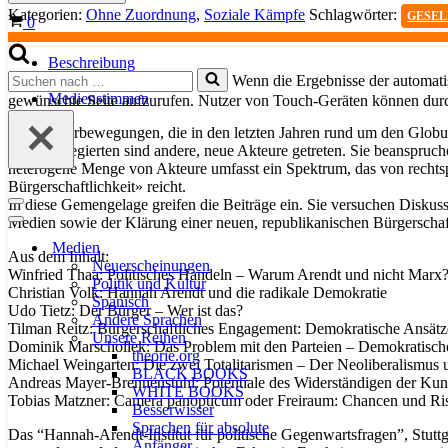
-
Kategorien:
Ohne Zuordnung
,
Soziale Kämpfe
Schlagwörter:
GESEL
Warenkorb
0
Neue
Politik?
Menge
Beschreibung
Suchen
Wenn die Ergebnisse der automatis
Details
nach …
Medienstimmen
gewünschte Seite aufzurufen. Nutzer von Touch-Geräten können dur
Die Bürgerbewegungen, die in den letzten Jahren rund um den Globus e
und die Regierten sind andere, neue Akteure getreten. Sie beanspruche
heterogene Menge von Akteure umfasst ein Spektrum, das von rechtsp
Bürgerschaftlichkeit» reicht.
In diese Gemengelage greifen die Beiträge ein. Sie versuchen Diskuss
Navigationsmenü
Medien sowie der Klärung einer neuen, republikanischen Bürgerschaft
Navigationsmenü
Medien
Aus dem Inhalt:
Neuerscheinungen
Winfried Thaa: Politisches Handeln – Warum Arendt und nicht Marx
Politik und Kultur
Christian Volk: Hannah Arendt und die radikale Demokratie
Spanisch
Udo Tietz: Der Bürger – Wer ist das?
Andere Sprachen
Tilman Reitz: Bürgerschaftliches Engagement: Demokratische Ansätze
Unsere Reihen
Dominik Marschollek: Das Problem mit den Parteien – Demokratisch
theorie.org
Michael Weingarten: Die zwei Totalitarismen – Der Neoliberalismus 
BLACK BOOKS
Andreas Mayer-Brennenstuhl: Potentiale des Widerständigen der Kun
WHITE BOOKS
Tobias Matzner: Camera panopticum oder Freiraum: Chancen und Risike
Besserwisser
Sprachen für absolute
Das “Hannah-Arendt-Institut für politische Gegenwartsfragen”, Stut
Anfänger