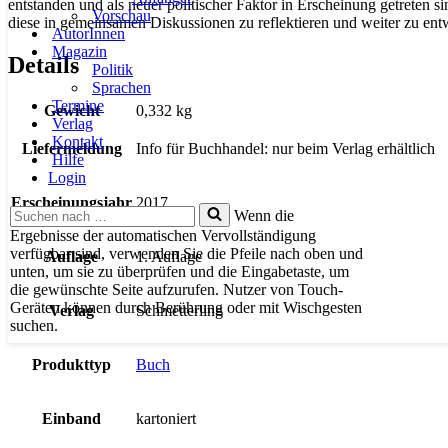
entstanden und als neuer politischer Faktor in Erscheinung getreten s
Vorschau
diese in gemeinsamen Diskussionen zu reflektieren und weiter zu ent
AutorInnen
Magazin
Details
Politik
Sprachen
Termine
Gewicht
0,332 kg
Verlag
Kontakt
Liefermeldung
Info für Buchhandel: nur beim Verlag erhältlich
Hilfe
Login
Erscheinungsjahr
2017
Suchen
Wenn die
nach …
Ergebnisse der automatischen Vervollständigung
verfügbar sind, verwenden Sie die Pfeile nach oben und
Auflage
1. Auflage
unten, um sie zu überprüfen und die Eingabetaste, um
die gewünschte Seite aufzurufen. Nutzer von Touch-
Geräten können durch Berührung oder mit Wischgesten
Verlag
Schmetterling
suchen.
Produkttyp
Buch
Einband
kartoniert