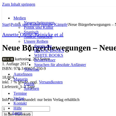
Zum Inhalt springen
Medien
Neuerscheinungen
Start
\
Politik und Kultur
\
Soziale Kämpfe
\
Neue Bürgerbewegungen – N
Politik und Kultur
Spanisch
Annette Ohme-Reinicke et al
Andere Sprachen
Unsere Reihen
Neue Bürgerbewegungen – Neue 
theorie.org
BLACK BOOKS
WHITE BOOKS
kartoniert, 263 Seiten
BUCH
Besserwisser
1. Auflage 2017
Sprachen für absolute Anfänger
ISBN: 978-3-89657-250-9
Vorschau
AutorInnen
18,80
€
Magazin
inkl. 7 % MwSt.
zzgl.
Versandkosten
Politik
Lieferzeit:
3–4 Tage
Sprachen
Termine
Verlag
Info für Buchhandel: nur beim Verlag erhältlich
Kontakt
Hilfe
Neue
Login
Bürgerbewegungen
In den Warenkorb