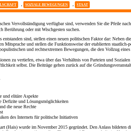
,
,
LSCHAFT
SOZIALE BEWEGUNGEN
STAAT
chen Vervollständigung verfügbar sind, verwenden Sie die Pfeile nach
ch Berührung oder mit Wischgesten suchen.
ntstanden sind, stellen einen neuen politischen Faktor dar: Neben diej
n Mitsprache und stellen die Funktionsweise der etablierten staatlich-
opulistischen und rechtsextremen Bewegungen, die den Vollzug eines 
ionen zu vertiefen, etwa über das Verhältnis von Parteien und Soziale
lichkeit selbst. Die Beiträge gehen zurück auf die Gründungsveranstal
?
 und elitäre Aspekte
e Defizite und Lösungsmöglichkeiten
und die neue Rechte
st
n des Internets für politische Initiativen
tgart (Hais) wurde im November 2015 gegründet. Den Anlass bildeten d