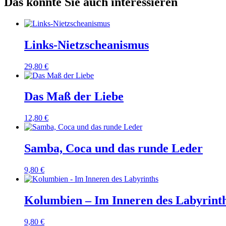
Das könnte Sie auch interessieren
Links-Nietzscheanismus
29,80
€
Das Maß der Liebe
12,80
€
Samba, Coca und das runde Leder
9,80
€
Kolumbien – Im Inneren des Labyrint
9,80
€