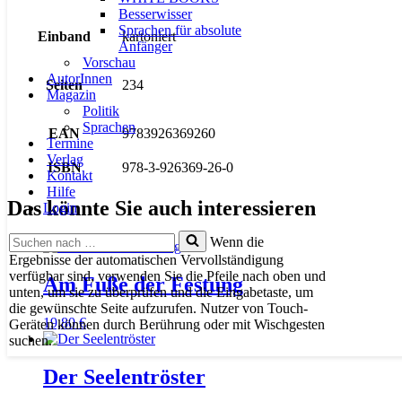
Besserwisser
Sprachen für absolute
Einband
kartoniert
Anfänger
Vorschau
AutorInnen
Seiten
234
Magazin
Politik
Sprachen
EAN
9783926369260
Termine
Verlag
ISBN
978-3-926369-26-0
Kontakt
Hilfe
Das könnte Sie auch interessieren
Login
Suchen
Wenn die
nach …
Ergebnisse der automatischen Vervollständigung
verfügbar sind, verwenden Sie die Pfeile nach oben und
Am Fuße der Festung
unten, um sie zu überprüfen und die Eingabetaste, um
die gewünschte Seite aufzurufen. Nutzer von Touch-
19,80
€
Geräten können durch Berührung oder mit Wischgesten
suchen.
Der Seelentröster