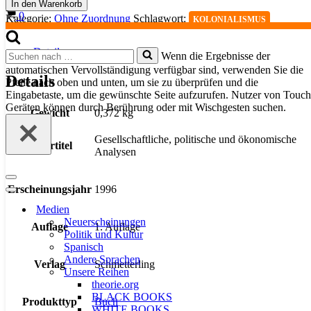
In den Warenkorb
Wandel
Warenkorb
0
Kategorie:
Ohne Zuordnung
Schlagwort:
KOLONIALISMUS
Menge
Details
Suchen
Wenn die Ergebnisse der
nach …
automatischen Vervollständigung verfügbar sind, verwenden Sie die
Details
Pfeile nach oben und unten, um sie zu überprüfen und die
Eingabetaste, um die gewünschte Seite aufzurufen. Nutzer von Touch
Geräten können durch Berührung oder mit Wischgesten suchen.
Gewicht
0,372 kg
Gesellschaftliche, politische und ökonomische
Untertitel
Analysen
Navigationsmenü
Erscheinungsjahr
1996
Navigationsmenü
Medien
Neuerscheinungen
Auflage
1. Auflage
Politik und Kultur
Spanisch
Andere Sprachen
Verlag
Schmetterling
Unsere Reihen
theorie.org
BLACK BOOKS
Produkttyp
Buch
WHITE BOOKS