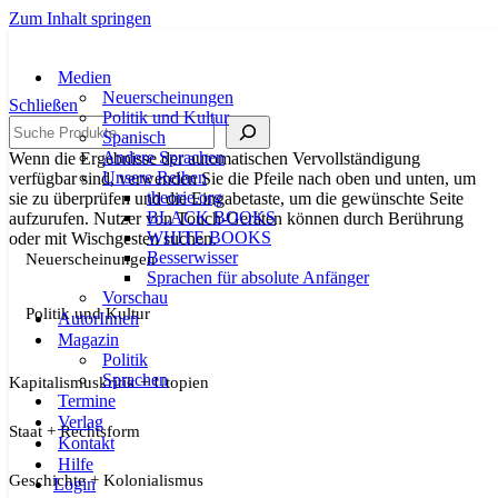
Zum Inhalt springen
Medien
Neuerscheinungen
Schließen
Politik und Kultur
Suche
Spanisch
Andere Sprachen
Wenn die Ergebnisse der automatischen Vervollständigung
Unsere Reihen
verfügbar sind, verwenden Sie die Pfeile nach oben und unten, um
theorie.org
sie zu überprüfen und die Eingabetaste, um die gewünschte Seite
BLACK BOOKS
aufzurufen. Nutzer von Touch-Geräten können durch Berührung
WHITE BOOKS
oder mit Wischgesten suchen.
Besserwisser
Neuerscheinungen
Sprachen für absolute Anfänger
Vorschau
Politik und Kultur
AutorInnen
Magazin
Politik
Sprachen
Kapitalismuskritik + Utopien
Termine
Verlag
Staat + Rechtsform
Kontakt
Hilfe
Geschichte + Kolonialismus
Login