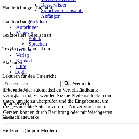
Besserwisser
Handreichungen Literatur
Sprachen für absolute
Anfänger
Handreichungen Film
Vorschau
AutorInnen
Magazin
Textdossiers Gesellschaft
Politik
Sprachen
Textdossiers Landeskunde
Termine
Verlag
Kontakt
Klausuren
Hilfe
Login
Lektüren für den Unterricht
Suchen
Wenn die
nach …
Referendariat
Ergebnisse der automatischen Vervollständigung
verfügbar sind, verwenden Sie die Pfeile nach oben und
unten, um sie zu überprüfen und die Eingabetaste, um
Spracherwerb
die gewünschte Seite aufzurufen. Nutzer von Touch-
Geräten können durch Berührung oder mit Wischgesten
Nachschlagewerke
suchen.
Horizontes (Import-Medien)