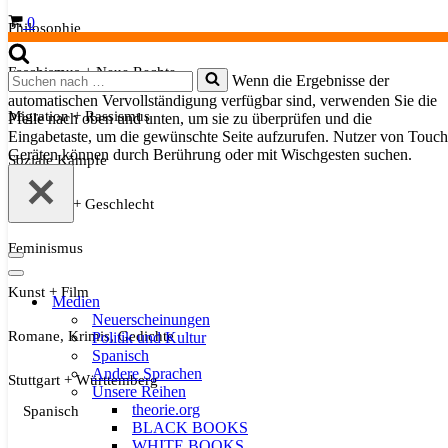
Warenkorb
0
Philosophie
Faschismus + Neue Rechte
Suchen
Wenn die Ergebnisse der
nach …
automatischen Vervollständigung verfügbar sind, verwenden Sie die
Migration + Rassismus
Pfeile nach oben und unten, um sie zu überprüfen und die
Eingabetaste, um die gewünschte Seite aufzurufen. Nutzer von Touch
Geräten können durch Berührung oder mit Wischgesten suchen.
Soziale Kämpfe
Sexualität + Geschlecht
Feminismus
Navigationsmenü
Navigationsmenü
Kunst + Film
Medien
Neuerscheinungen
Romane, Krimis, Gedichte
Politik und Kultur
Spanisch
Andere Sprachen
Stuttgart + Württemberg
Unsere Reihen
theorie.org
Spanisch
BLACK BOOKS
WHITE BOOKS