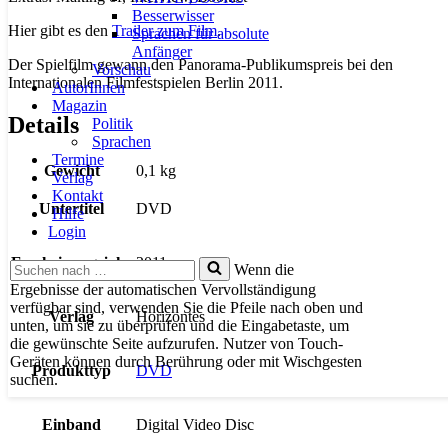
Besserwisser
Hier gibt es den
Trailer zum Film
.
Sprachen für absolute
Anfänger
Der Spielfilm gewann den Panorama-Publikumspreis bei den
Vorschau
Internationalen Filmfestspielen Berlin 2011.
AutorInnen
Magazin
Details
Politik
Sprachen
Termine
Gewicht
0,1 kg
Verlag
Kontakt
Untertitel
DVD
Hilfe
Login
Erscheinungsjahr
2011
Suchen
Wenn die
nach …
Ergebnisse der automatischen Vervollständigung
verfügbar sind, verwenden Sie die Pfeile nach oben und
Verlag
Horizontes
unten, um sie zu überprüfen und die Eingabetaste, um
die gewünschte Seite aufzurufen. Nutzer von Touch-
Geräten können durch Berührung oder mit Wischgesten
Produkttyp
DVD
suchen.
Einband
Digital Video Disc