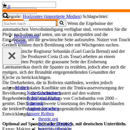
Und
Warenkorb
0
dann
In den Warenkorb
der
Kategorie:
Horizontes (importierte Medien)
Schlagwörter:
Regen
Suchen
,
SPANISCH
SPANISCH FILM
Wenn die Ergebnisse der
/
nach …
automatischen Vervollständigung verfügbar sind, verwenden Sie die
También
Pfeile nach oben und unten, um sie zu überprüfen und die
la
Beschreibung
Eingabetaste, um die gewünschte Seite aufzurufen. Nutzer von Touch
lluvia
Details
Geräten können durch Berührung oder mit Wischgesten suchen.
Menge
Der idealistische Regisseur Sebastián (Gael García Bernal) und der
misstrauische Produzent Costa (Luis Tosar) arbeiten an einem
ambitionierten Projekt: die grausame Seite der Eroberung
Lateinamerikas durch die Spanier zu erzählen, jedoch aber auch die
mutigen, sich der Brutalität entgegenstellenden Gesandten der
Navigationsmenü
Kirche zu berücksichtigen.
Navigationsmenü
Die Dreharbeiten, die in Bolivien stattfinden, werden jedoch
Medien
aufgrund der lokalen Konflikte um die Trinkwasserversorgung der
Neuerscheinungen
Bevölkerung – die Geschichte basiert auf den wahren
Politik und Kultur
Begebenheiten des Wasserkriegs von Cochabamba von 2000 –
Spanisch
gestört. Durch die erschwerte Umsetzung des Projekts durchlaufen
Andere Sprachen
die beiden Protagonisten sehr gegensätzliche emotionale
Unsere Reihen
Entwicklungen.
theorie.org
Optional auf Spanisch oder Deutsch, mit deutschen Untertiteln.
BLACK BOOKS
Extras: Making of, Interview, Booklet
WHITE BOOKS