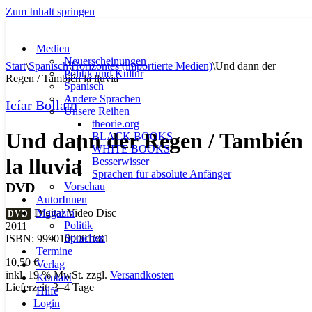
Zum Inhalt springen
Medien
Neuerscheinungen
Start
\
Spanisch
\
Horizontes (importierte Medien)
\
Und dann der
Politik und Kultur
Regen / También la lluvia
Spanisch
Andere Sprachen
Icíar Bollaín
Unsere Reihen
theorie.org
Und dann der Regen / También
BLACK BOOKS
WHITE BOOKS
la lluvia
Besserwisser
Sprachen für absolute Anfänger
DVD
Vorschau
AutorInnen
Magazin
Digital Video Disc
DVD
Politik
2011
Sprachen
ISBN: 9990100001681
Termine
10,50
€
Verlag
inkl. 19 % MwSt.
zzgl.
Versandkosten
Kontakt
Lieferzeit:
3–4 Tage
Hilfe
Login