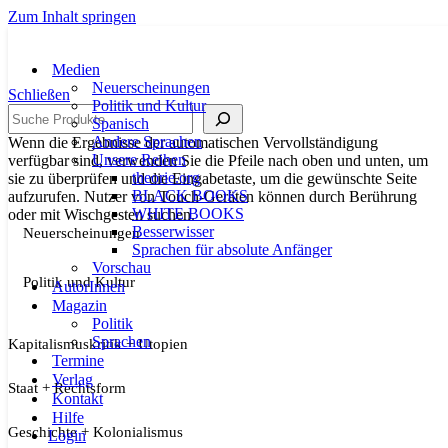
Zum Inhalt springen
Medien
Neuerscheinungen
Schließen
Politik und Kultur
Suche
Spanisch
Andere Sprachen
Wenn die Ergebnisse der automatischen Vervollständigung
Unsere Reihen
verfügbar sind, verwenden Sie die Pfeile nach oben und unten, um
theorie.org
sie zu überprüfen und die Eingabetaste, um die gewünschte Seite
BLACK BOOKS
aufzurufen. Nutzer von Touch-Geräten können durch Berührung
WHITE BOOKS
oder mit Wischgesten suchen.
Besserwisser
Neuerscheinungen
Sprachen für absolute Anfänger
Vorschau
Politik und Kultur
AutorInnen
Magazin
Politik
Sprachen
Kapitalismuskritik + Utopien
Termine
Verlag
Staat + Rechtsform
Kontakt
Hilfe
Geschichte + Kolonialismus
Login