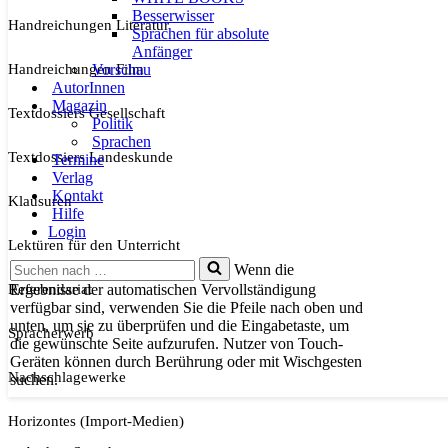
Besserwisser
Handreichungen Literatur
Sprachen für absolute
Anfänger
Handreichungen Film
Vorschau
AutorInnen
Magazin
Textdossiers Gesellschaft
Politik
Sprachen
Textdossiers Landeskunde
Termine
Verlag
Kontakt
Klausuren
Hilfe
Login
Lektüren für den Unterricht
Suchen
Wenn die
nach …
Referendariat
Ergebnisse der automatischen Vervollständigung
verfügbar sind, verwenden Sie die Pfeile nach oben und
unten, um sie zu überprüfen und die Eingabetaste, um
Spracherwerb
die gewünschte Seite aufzurufen. Nutzer von Touch-
Geräten können durch Berührung oder mit Wischgesten
Nachschlagewerke
suchen.
Horizontes (Import-Medien)