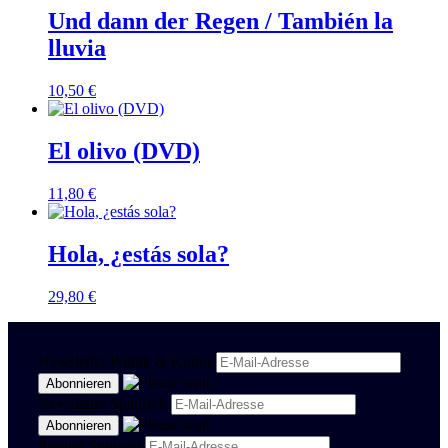
Und dann der Regen / También la
lluvia
10,50
€
El olivo (DVD)
11,80
€
Hola, ¿estás sola?
29,80
€
Newsletter Politik & Kultur
Newsletter Spanisch
Region Stuttgart