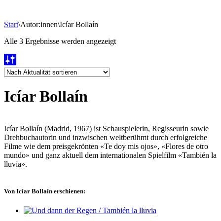
Start
\
Autor:innen
\
Icíar Bollaín
Nach
Alle 3 Ergebnisse werden angezeigt
Aktualität
sortiert
Icíar Bollaín
Icíar Bollaín (Madrid, 1967) ist Schauspielerin, Regisseurin sowie
Drehbuchautorin und inzwischen weltberühmt durch erfolgreiche
Filme wie dem preisgekrönten «Te doy mis ojos», «Flores de otro
mundo» und ganz aktuell dem internationalen Spielfilm «También la
lluvia».
Von Icíar Bollaín erschienen: