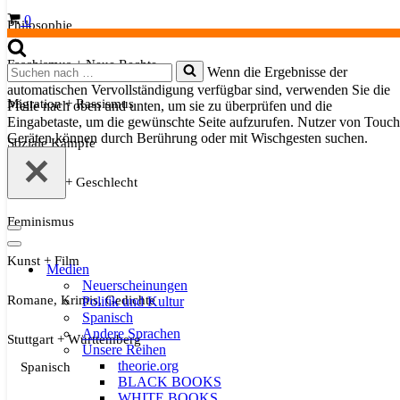
Warenkorb
0
Philosophie
Faschismus + Neue Rechte
Suchen
Wenn die Ergebnisse der
nach …
automatischen Vervollständigung verfügbar sind, verwenden Sie die
Migration + Rassismus
Pfeile nach oben und unten, um sie zu überprüfen und die
Eingabetaste, um die gewünschte Seite aufzurufen. Nutzer von Touch
Geräten können durch Berührung oder mit Wischgesten suchen.
Soziale Kämpfe
Sexualität + Geschlecht
Feminismus
Navigationsmenü
Navigationsmenü
Kunst + Film
Medien
Neuerscheinungen
Romane, Krimis, Gedichte
Politik und Kultur
Spanisch
Andere Sprachen
Stuttgart + Württemberg
Unsere Reihen
theorie.org
Spanisch
BLACK BOOKS
WHITE BOOKS