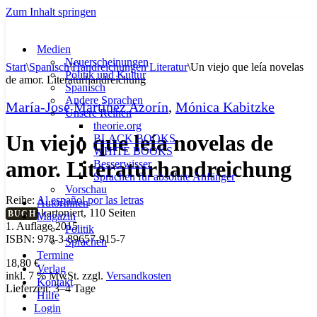
Zum Inhalt springen
Medien
Neuerscheinungen
Start
\
Spanisch
\
Handreichungen Literatur
\
Un viejo que leía novelas
Politik und Kultur
de amor. Literaturhandreichung
Spanisch
Andere Sprachen
María-José Martínez Azorín
,
Mónica Kabitzke
Unsere Reihen
theorie.org
Un viejo que leía novelas de
BLACK BOOKS
WHITE BOOKS
amor. Literaturhandreichung
Besserwisser
Sprachen für absolute Anfänger
Vorschau
Reihe:
Al español por las letras
AutorInnen
kartoniert, 110 Seiten
BUCH
Magazin
1. Auflage 2015
Politik
ISBN: 978-3-89657-915-7
Sprachen
Termine
18,80
€
Verlag
inkl. 7 % MwSt.
zzgl.
Versandkosten
Kontakt
Lieferzeit:
3–4 Tage
Hilfe
Login