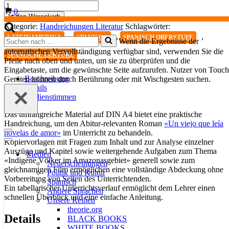
Un
Warenkorb
0
viejo
In den Warenkorb
que
Kategorie:
Handreichungen Literatur
Schlagwörter:
leía
,
,
,
LATEINAMERIKA
SPANISCH
SPANISCH OBERSTUFE
Suchen
Wenn die Ergebnisse der
novelas
nach …
de
automatischen Vervollständigung verfügbar sind, verwenden Sie die
SPANISCHE LEKTÜRE
amor.
Pfeile nach oben und unten, um sie zu überprüfen und die
Literaturhandreichung
Eingabetaste, um die gewünschte Seite aufzurufen. Nutzer von Touch
Menge
Beschreibung
Geräten können durch Berührung oder mit Wischgesten suchen.
Details
Medienstimmen
Das umfangreiche Material auf DIN A4 bietet eine praktische
Handreichung, um den Abitur-relevanten Roman
«Un viejo que leía
novelas de amor»
im Unterricht zu behandeln.
Navigationsmenü
Kopiervorlagen mit Fragen zum Inhalt und zur Analyse einzelner
Navigationsmenü
Auszüge und Kapitel sowie weitergehende Aufgaben zum Thema
Medien
«Indigene Völker im Amazonasgebiet» generell sowie zum
Neuerscheinungen
gleichnamigen Film ermöglichen eine vollständige Abdeckung ohne
Politik und Kultur
Vorbereitung von Seiten des Unterrichtenden.
Spanisch
Ein tabellarischer Unterrichtsverlauf ermöglicht dem Lehrer einen
Andere Sprachen
schnellen Überblick und eine einfache Anleitung.
Unsere Reihen
theorie.org
Details
BLACK BOOKS
WHITE BOOKS