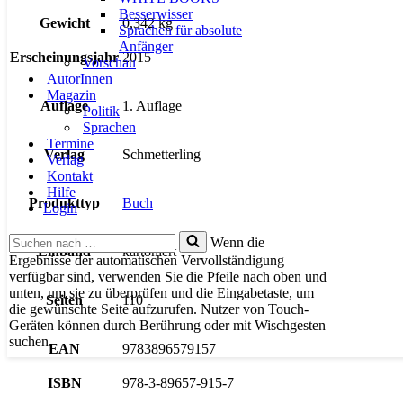
Besserwisser
Gewicht
0,342 kg
Sprachen für absolute
Anfänger
Erscheinungsjahr
2015
Vorschau
AutorInnen
Magazin
Auflage
1. Auflage
Politik
Sprachen
Termine
Verlag
Schmetterling
Verlag
Kontakt
Hilfe
Produkttyp
Buch
Login
Suchen
Wenn die
Einband
kartoniert
nach …
Ergebnisse der automatischen Vervollständigung
verfügbar sind, verwenden Sie die Pfeile nach oben und
unten, um sie zu überprüfen und die Eingabetaste, um
Seiten
110
die gewünschte Seite aufzurufen. Nutzer von Touch-
Geräten können durch Berührung oder mit Wischgesten
suchen.
EAN
9783896579157
ISBN
978-3-89657-915-7