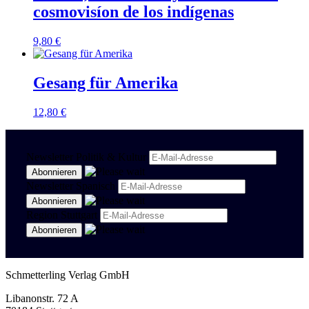
cosmovisíon de los indígenas
9,80
€
Gesang für Amerika
12,80
€
Newsletter Politik & Kultur
Newsletter Spanisch
Region Stuttgart
Schmetterling Verlag GmbH
Libanonstr. 72 A