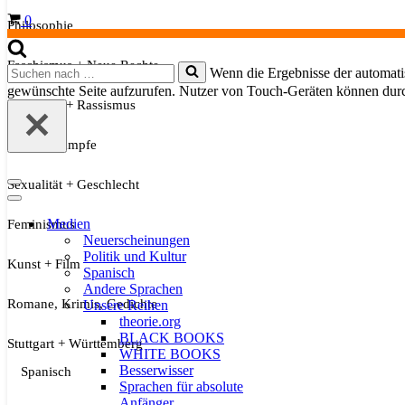
Warenkorb
0
Philosophie
Faschismus + Neue Rechte
Suchen
Wenn die Ergebnisse der automatis
nach …
gewünschte Seite aufzurufen. Nutzer von Touch-Geräten können dur
Migration + Rassismus
Soziale Kämpfe
Sexualität + Geschlecht
Navigationsmenü
Navigationsmenü
Medien
Feminismus
Neuerscheinungen
Politik und Kultur
Kunst + Film
Spanisch
Andere Sprachen
Romane, Krimis, Gedichte
Unsere Reihen
theorie.org
BLACK BOOKS
Stuttgart + Württemberg
WHITE BOOKS
Besserwisser
Spanisch
Sprachen für absolute
Anfänger