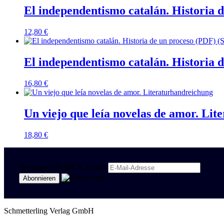
El independentismo catalán. Historia
12,80
€
El independentismo catalán. Historia 
16,80
€
Un viejo que leía novelas de amor. Li
18,80
€
Newsletter Politik & Kultur
Schmetterling Verlag GmbH