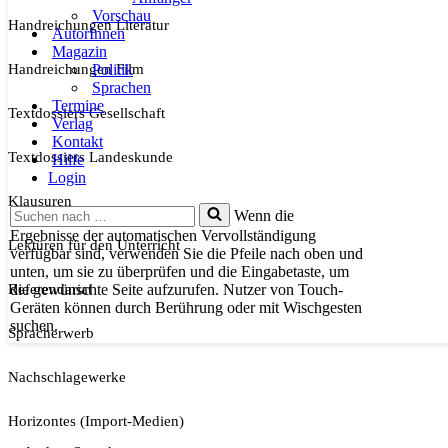
Vorschau
Handreichungen Literatur
AutorInnen
Magazin
Handreichungen Film
Politik
Sprachen
Termine
Textdossiers Gesellschaft
Verlag
Kontakt
Textdossiers Landeskunde
Hilfe
Login
Klausuren
Suchen
Wenn die
nach …
Ergebnisse der automatischen Vervollständigung
Lektüren für den Unterricht
verfügbar sind, verwenden Sie die Pfeile nach oben und
unten, um sie zu überprüfen und die Eingabetaste, um
Referendariat
die gewünschte Seite aufzurufen. Nutzer von Touch-
Geräten können durch Berührung oder mit Wischgesten
suchen.
Spracherwerb
Nachschlagewerke
Horizontes (Import-Medien)