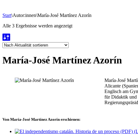
Start
\
Autor:innen
\
María-José Martínez Azorín
Nach
Alle 3 Ergebnisse werden angezeigt
Aktualität
sortiert
María-José Martínez Azorín
María-José Martí
Alicante (Spanien
Englisch am Gym
für Didaktik und
Regierungspräsid
Von María-José Martínez Azorín erschienen: