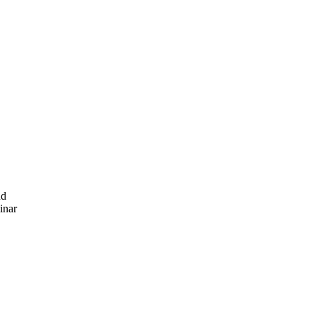
nd
inar