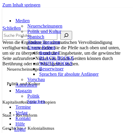
Zum Inhalt springen
Medien
Neuerscheinungen
Schließen
Politik und Kultur
Suche
Spanisch
Andere Sprachen
Wenn die Ergebnisse der automatischen Vervollständigung
Unsere Reihen
verfügbar sind, verwenden Sie die Pfeile nach oben und unten,
theorie.org
um sie zu überprüfen und die Eingabetaste, um die gewünschte
BLACK BOOKS
Seite aufzurufen. Nutzer von Touch-Geräten können durch
WHITE BOOKS
Berührung oder mit Wischgesten suchen.
Besserwisser
Neuerscheinungen
Sprachen für absolute Anfänger
Vorschau
Politik und Kultur
AutorInnen
Magazin
Politik
Sprachen
Kapitalismuskritik + Utopien
Termine
Verlag
Staat + Rechtsform
Kontakt
Hilfe
Geschichte + Kolonialismus
Login