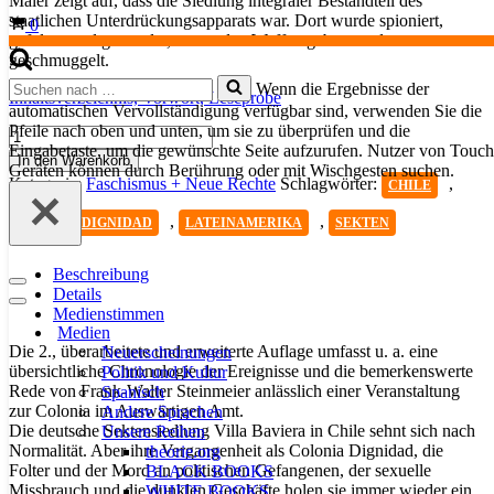
Maier zeigt auf, dass die Siedlung integraler Bestandteil des
staatlichen Unterdrückungsapparats war. Dort wurde spioniert,
Warenkorb
0
gefoltert und gemordet, es wurden Waffen gebaut und
geschmuggelt.
Suchen
Wenn die Ergebnisse der
Inhaltsverzeichnis,
Vorwort,
Leseprobe
nach …
automatischen Vervollständigung verfügbar sind, verwenden Sie die
Pfeile nach oben und unten, um sie zu überprüfen und die
Colonia
Eingabetaste, um die gewünschte Seite aufzurufen. Nutzer von Touch
Dignidad
In den Warenkorb
Geräten können durch Berührung oder mit Wischgesten suchen.
Menge
Kategorie:
Faschismus + Neue Rechte
Schlagwörter:
,
CHILE
,
,
COLONIA DIGNIDAD
LATEINAMERIKA
SEKTEN
Beschreibung
Navigationsmenü
Details
Navigationsmenü
Medienstimmen
Medien
Die 2., überarbeitete und erweiterte Auflage umfasst u. a. eine
Neuerscheinungen
übersichtliche Chronologie der Ereignisse und die bemerkenswerte
Politik und Kultur
Rede von Frank-Walter Steinmeier anlässlich einer Veranstaltung
Spanisch
zur Colonia im Auswärtigen Amt.
Andere Sprachen
Die deutsche Sektensiedlung Villa Baviera in Chile sehnt sich nach
Unsere Reihen
Normalität. Aber ihre Vergangenheit als Colonia Dignidad, die
theorie.org
Folter und der Mord an politischen Gefangenen, der sexuelle
BLACK BOOKS
Missbrauch und die dunklen Geschäfte holen sie immer wieder ein.
WHITE BOOKS