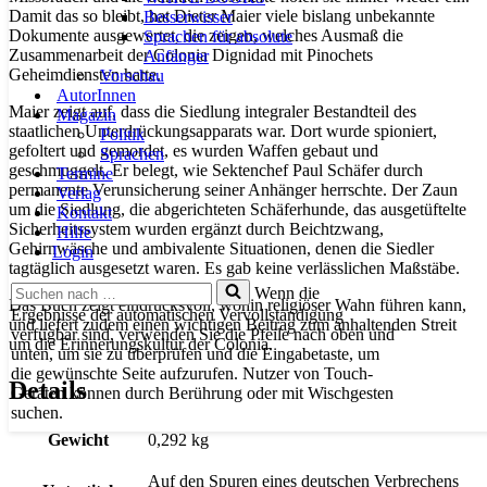
Damit das so bleibt, hat Dieter Maier viele bislang unbekannte
Besserwisser
Dokumente ausgewertet, die zeigen, welches Ausmaß die
Sprachen für absolute
Zusammenarbeit der Colonia Dignidad mit Pinochets
Anfänger
Geheimdiensten hatte.
Vorschau
AutorInnen
Maier zeigt auf, dass die Siedlung integraler Bestandteil des
Magazin
staatlichen Unterdrückungsapparats war. Dort wurde spioniert,
Politik
gefoltert und gemordet, es wurden Waffen gebaut und
Sprachen
geschmuggelt. Er belegt, wie Sektenchef Paul Schäfer durch
Termine
permanente Verunsicherung seiner Anhänger herrschte. Der Zaun
Verlag
um die Siedlung, die abgerichteten Schäferhunde, das ausgetüftelte
Kontakt
Sicherheitssystem wurden ergänzt durch Beichtzwang,
Hilfe
Gehirnwäsche und ambivalente Situationen, denen die Siedler
Login
tagtäglich ausgesetzt waren. Es gab keine verlässlichen Maßstäbe.
Suchen
Wenn die
Das Buch zeigt eindrucksvoll, wohin religiöser Wahn führen kann,
nach …
Ergebnisse der automatischen Vervollständigung
und liefert zudem einen wichtigen Beitrag zum anhaltenden Streit
verfügbar sind, verwenden Sie die Pfeile nach oben und
um die Erinnerungskultur der Colonia.
unten, um sie zu überprüfen und die Eingabetaste, um
die gewünschte Seite aufzurufen. Nutzer von Touch-
Details
Geräten können durch Berührung oder mit Wischgesten
suchen.
Gewicht
0,292 kg
Auf den Spuren eines deutschen Verbrechens