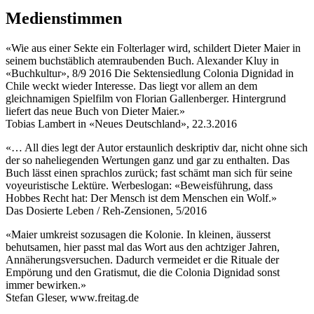
Medienstimmen
«Wie aus einer Sekte ein Folterlager wird, schildert Dieter Maier in
seinem buchstäblich atemraubenden Buch. Alexander Kluy in
«Buchkultur», 8/9 2016 Die Sektensiedlung Colonia Dignidad in
Chile weckt wieder Interesse. Das liegt vor allem an dem
gleichnamigen Spielfilm von Florian Gallenberger. Hintergrund
liefert das neue Buch von Dieter Maier.»
Tobias Lambert in «Neues Deutschland», 22.3.2016
«… All dies legt der Autor erstaunlich deskriptiv dar, nicht ohne sich
der so naheliegenden Wertungen ganz und gar zu enthalten. Das
Buch lässt einen sprachlos zurück; fast schämt man sich für seine
voyeuristische Lektüre. Werbeslogan: «Beweisführung, dass
Hobbes Recht hat: Der Mensch ist dem Menschen ein Wolf.»
Das Dosierte Leben / Reh-Zensionen, 5/2016
«Maier umkreist sozusagen die Kolonie. In kleinen, äusserst
behutsamen, hier passt mal das Wort aus den achtziger Jahren,
Annäherungsversuchen. Dadurch vermeidet er die Rituale der
Empörung und den Gratismut, die die Colonia Dignidad sonst
immer bewirken.»
Stefan Gleser, www.freitag.de