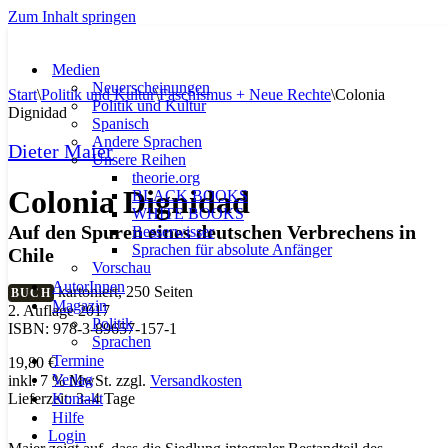
Zum Inhalt springen
Medien
Neuerscheinungen
Start
\
Politik und Kultur
\
Faschismus + Neue Rechte
\
Colonia
Politik und Kultur
Dignidad
Spanisch
Andere Sprachen
Dieter Maier
Unsere Reihen
theorie.org
Colonia Dignidad
BLACK BOOKS
WHITE BOOKS
Auf den Spuren eines deutschen Verbrechens in
Besserwisser
Sprachen für absolute Anfänger
Chile
Vorschau
AutorInnen
kartoniert, 250 Seiten
BUCH
Magazin
2. Auflage 2017
Politik
ISBN: 978-3-89657-157-1
Sprachen
Termine
19,80
€
Verlag
inkl. 7 % MwSt.
zzgl.
Versandkosten
Kontakt
Lieferzeit:
3–4 Tage
Hilfe
Login