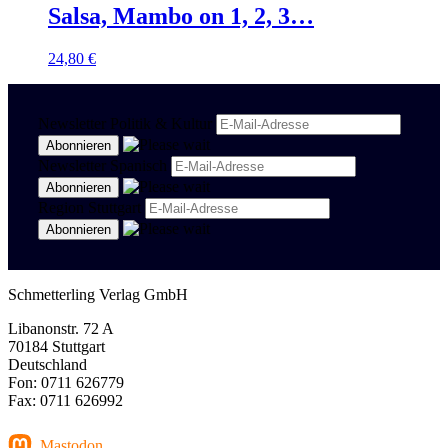
Salsa, Mambo on 1, 2, 3…
24,80
€
Newsletter Politik & Kultur
Newsletter Spanisch
Region Stuttgart
Schmetterling Verlag GmbH
Libanonstr. 72 A
70184 Stuttgart
Deutschland
Fon: 0711 626779
Fax: 0711 626992
Mastodon