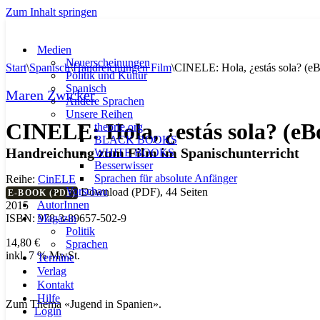
Zum Inhalt springen
Medien
Neuerscheinungen
Start
\
Spanisch
\
Handreichungen Film
\
CINELE: Hola, ¿estás sola? (e
Politik und Kultur
Spanisch
Maren Zwicker
Andere Sprachen
Unsere Reihen
CINELE: Hola, ¿estás sola? (eB
theorie.org
BLACK BOOKS
Handreichung zum Film im Spanischunterricht
WHITE BOOKS
Besserwisser
Sprachen für absolute Anfänger
Reihe:
CinELE
Vorschau
Download (PDF), 44 Seiten
E-BOOK (PDF)
AutorInnen
2015
Magazin
ISBN: 978-3-89657-502-9
Politik
14,80
€
Sprachen
inkl. 7 % MwSt.
Termine
Verlag
Kontakt
Hilfe
Zum Thema «Jugend in Spanien».
Login