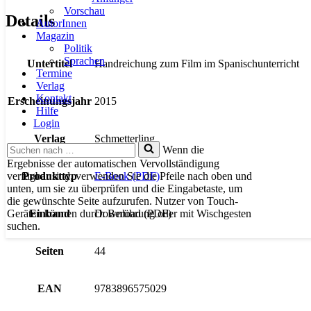
Vorschau
Details
AutorInnen
Magazin
Politik
Sprachen
Untertitel
Handreichung zum Film im Spanischunterricht
Termine
Verlag
Kontakt
Erscheinungsjahr
2015
Hilfe
Login
Verlag
Schmetterling
Suchen
Wenn die
nach …
Ergebnisse der automatischen Vervollständigung
verfügbar sind, verwenden Sie die Pfeile nach oben und
Produkttyp
E-Book (PDF)
unten, um sie zu überprüfen und die Eingabetaste, um
die gewünschte Seite aufzurufen. Nutzer von Touch-
Geräten können durch Berührung oder mit Wischgesten
Einband
Download (PDF)
suchen.
Seiten
44
EAN
9783896575029