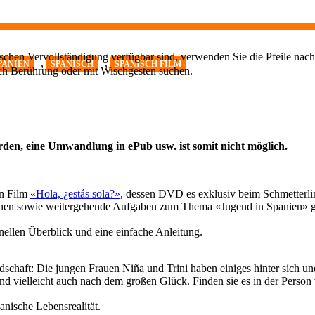
chen Vervollständigung verfügbar sind, verwenden Sie die Pfeile nach
,
,
PANIEN
SPANISCH
SPANISCH FILM
ch Berührung oder mit Wischgesten suchen.
, eine Umwandlung in ePub usw. ist somit nicht möglich.
en Film
«Hola, ¿estás sola?»
, dessen DVD es exklusiv beim Schmetterlin
zenen sowie weitergehende Aufgaben zum Thema «Jugend in Spanien» g
hnellen Überblick und eine einfache Anleitung.
chaft: Die jungen Frauen Niña und Trini haben einiges hinter sich und
d vielleicht auch nach dem großen Glück. Finden sie es in der Person
panische Lebensrealität.