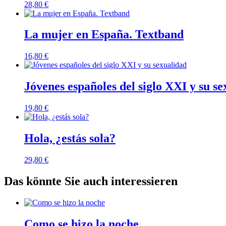
28,80
€
La mujer en España. Textband
16,80
€
Jóvenes españoles del siglo XXI y su s
19,80
€
Hola, ¿estás sola?
29,80
€
Das könnte Sie auch interessieren
Como se hizo la noche