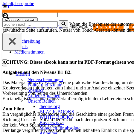
Inhalt,
Leseprobe
Warenkorb
0
CINELE:
Hola,
In den Warenkorb
Suchen
Wenn die Ergebnisse der automatis
¿estás
Kategorie:
Handreichungen Film
Schlagwörter:
,
JUGENDLICHE
S
nach …
sola?
gewünschte Seite aufzurufen. Nutzer von Touch-Geräten können dur
(eBook)
Menge
Beschreibung
Details
Medienstimmen
ACHTUNG: Dieses eBook kann nur im PDF-Format gelesen werden
Navigationsmenü
Navigationsmenü
Aufgaben auf den Niveaus B1-B2.
Medien
Neuerscheinungen
Das Material auf DIN A4 bietet eine praktische Handreichung, um d
Politik und Kultur
Kopiervorlagen mit Fragen zum Inhalt und zur Analyse einzelner S
Spanisch
Vorbereitung von Seiten des Unterrichtenden.
Andere Sprachen
Ein tabellarischer Unterrichtsverlauf ermöglicht dem Lehrer einen sc
Unsere Reihen
theorie.org
Zum Film:
BLACK BOOKS
Ein vergnüglicher Roadmovie und die Geschichte einer großen Freunds
WHITE BOOKS
Richtung Costa del Sol auf der Suche nach dem großen Reichtum – un
Besserwisser
der kein Wort Spanisch spricht?
Sprachen für absolute
Der lange vergriffene Klassiker gibt einen lebhaften Einblick in die s
Anfänger