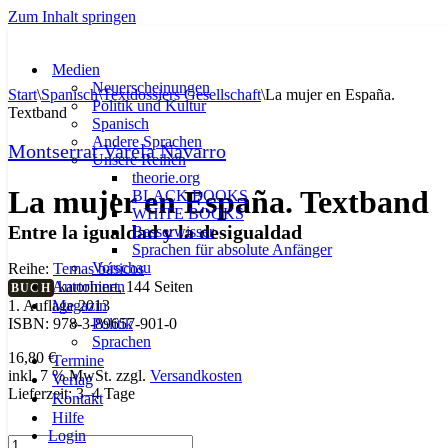
Zum Inhalt springen
Medien
Neuerscheinungen
Start
\
Spanisch
\
Textdossiers Gesellschaft
\
La mujer en España.
Politik und Kultur
Textband
Spanisch
Andere Sprachen
Montserrat Varela Navarro
Unsere Reihen
theorie.org
La mujer en España. Textband
BLACK BOOKS
WHITE BOOKS
Entre la igualdad y la desigualdad
Besserwisser
Sprachen für absolute Anfänger
Vorschau
Reihe:
Temas básicos
AutorInnen
kartoniert, 144 Seiten
BUCH
Magazin
1. Auflage 2013
Politik
ISBN: 978-3-89657-901-0
Sprachen
16,80
€
Termine
inkl. 7 % MwSt.
zzgl.
Versandkosten
Verlag
Lieferzeit:
3–4 Tage
Kontakt
Hilfe
Login
La