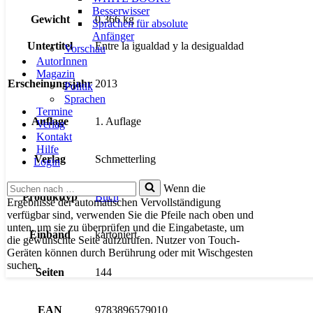
Besserwisser
Gewicht
0,366 kg
Sprachen für absolute
Anfänger
Untertitel
Entre la igualdad y la desigualdad
Vorschau
AutorInnen
Magazin
Erscheinungsjahr
2013
Politik
Sprachen
Termine
Auflage
1. Auflage
Verlag
Kontakt
Hilfe
Verlag
Schmetterling
Login
Suchen
Wenn die
Produkttyp
Buch
nach …
Ergebnisse der automatischen Vervollständigung
verfügbar sind, verwenden Sie die Pfeile nach oben und
unten, um sie zu überprüfen und die Eingabetaste, um
Einband
kartoniert
die gewünschte Seite aufzurufen. Nutzer von Touch-
Geräten können durch Berührung oder mit Wischgesten
suchen.
Seiten
144
EAN
9783896579010