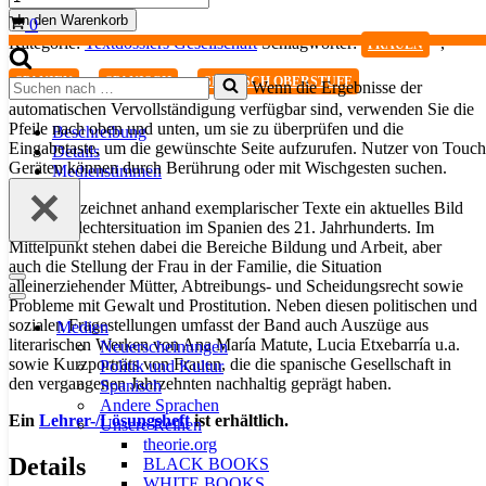
mujer
In den Warenkorb
Warenkorb
0
en
Kategorie:
Textdossiers Gesellschaft
Schlagwörter:
,
FRAUEN
España.
Textband
,
,
Suchen
SPANIEN
SPANISCH
SPANISCH OBERSTUFE
Wenn die Ergebnisse der
Menge
nach …
automatischen Vervollständigung verfügbar sind, verwenden Sie die
Pfeile nach oben und unten, um sie zu überprüfen und die
Beschreibung
Eingabetaste, um die gewünschte Seite aufzurufen. Nutzer von Touch
Details
Geräten können durch Berührung oder mit Wischgesten suchen.
Medienstimmen
Der Band zeichnet anhand exemplarischer Texte ein aktuelles Bild
der Geschlechtersituation im Spanien des 21. Jahrhunderts. Im
Mittelpunkt stehen dabei die Bereiche Bildung und Arbeit, aber
auch die Stellung der Frau in der Familie, die Situation
Navigationsmenü
alleinerziehender Mütter, Abtreibungs- und Scheidungsrecht sowie
Navigationsmenü
Probleme mit Gewalt und Prostitution. Neben diesen politischen und
sozialen Fragestellungen umfasst der Band auch Auszüge aus
Medien
literarischen Werken von Ana María Matute, Lucia Etxebarría u.a.
Neuerscheinungen
sowie Kurzporträts von Frauen, die die spanische Gesellschaft in
Politik und Kultur
den vergangenen Jahrzehnten nachhaltig geprägt haben.
Spanisch
Andere Sprachen
Ein
Lehrer-/Lösungsheft
ist erhältlich.
Unsere Reihen
theorie.org
Details
BLACK BOOKS
WHITE BOOKS