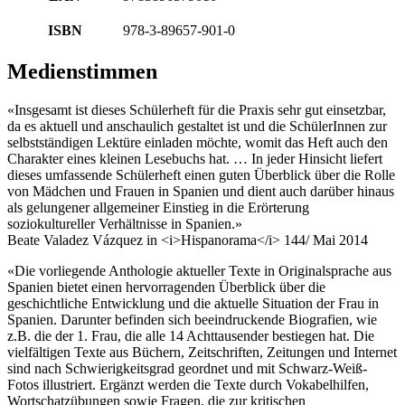
ISBN
978-3-89657-901-0
Medienstimmen
«Insgesamt ist dieses Schülerheft für die Praxis sehr gut einsetzbar,
da es aktuell und anschaulich gestaltet ist und die SchülerInnen zur
selbstständigen Lektüre einladen möchte, womit das Heft auch den
Charakter eines kleinen Lesebuchs hat. … In jeder Hinsicht liefert
dieses umfassende Schülerheft einen guten Überblick über die Rolle
von Mädchen und Frauen in Spanien und dient auch darüber hinaus
als gelungener allgemeiner Einstieg in die Erörterung
soziokultureller Verhältnisse in Spanien.»
Beate Valadez Vázquez in <i>Hispanorama</i> 144/ Mai 2014
«Die vorliegende Anthologie aktueller Texte in Originalsprache aus
Spanien bietet einen hervorragenden Überblick über die
geschichtliche Entwicklung und die aktuelle Situation der Frau in
Spanien. Darunter befinden sich beeindruckende Biografien, wie
z.B. die der 1. Frau, die alle 14 Achttausender bestiegen hat. Die
vielfältigen Texte aus Büchern, Zeitschriften, Zeitungen und Internet
sind nach Schwierigkeitsgrad geordnet und mit Schwarz-Weiß-
Fotos illustriert. Ergänzt werden die Texte durch Vokabelhilfen,
Wortschatzübungen sowie Fragen, die zur kritischen