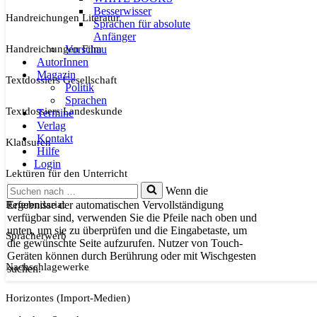
Besserwisser
Handreichungen Literatur
Sprachen für absolute
Anfänger
Handreichungen Film
Vorschau
AutorInnen
Magazin
Textdossiers Gesellschaft
Politik
Sprachen
Textdossiers Landeskunde
Termine
Verlag
Kontakt
Klausuren
Hilfe
Login
Lektüren für den Unterricht
Suchen
Wenn die
nach …
Referendariat
Ergebnisse der automatischen Vervollständigung
verfügbar sind, verwenden Sie die Pfeile nach oben und
unten, um sie zu überprüfen und die Eingabetaste, um
Spracherwerb
die gewünschte Seite aufzurufen. Nutzer von Touch-
Geräten können durch Berührung oder mit Wischgesten
Nachschlagewerke
suchen.
Horizontes (Import-Medien)