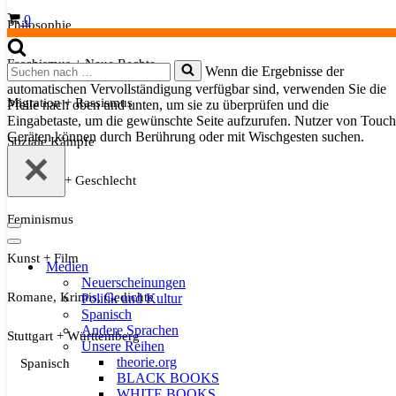
Warenkorb
0
Philosophie
Faschismus + Neue Rechte
Suchen
Wenn die Ergebnisse der
nach …
automatischen Vervollständigung verfügbar sind, verwenden Sie die
Migration + Rassismus
Pfeile nach oben und unten, um sie zu überprüfen und die
Eingabetaste, um die gewünschte Seite aufzurufen. Nutzer von Touch
Geräten können durch Berührung oder mit Wischgesten suchen.
Soziale Kämpfe
Sexualität + Geschlecht
Feminismus
Navigationsmenü
Navigationsmenü
Kunst + Film
Medien
Neuerscheinungen
Romane, Krimis, Gedichte
Politik und Kultur
Spanisch
Andere Sprachen
Stuttgart + Württemberg
Unsere Reihen
theorie.org
Spanisch
BLACK BOOKS
WHITE BOOKS