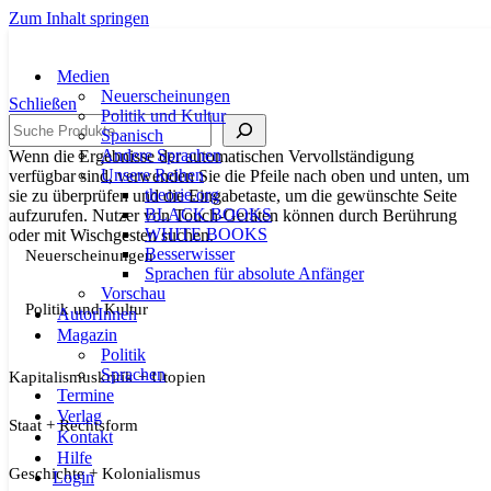
Zum Inhalt springen
Medien
Neuerscheinungen
Schließen
Politik und Kultur
Suche
Spanisch
Andere Sprachen
Wenn die Ergebnisse der automatischen Vervollständigung
Unsere Reihen
verfügbar sind, verwenden Sie die Pfeile nach oben und unten, um
theorie.org
sie zu überprüfen und die Eingabetaste, um die gewünschte Seite
BLACK BOOKS
aufzurufen. Nutzer von Touch-Geräten können durch Berührung
WHITE BOOKS
oder mit Wischgesten suchen.
Besserwisser
Neuerscheinungen
Sprachen für absolute Anfänger
Vorschau
Politik und Kultur
AutorInnen
Magazin
Politik
Sprachen
Kapitalismuskritik + Utopien
Termine
Verlag
Staat + Rechtsform
Kontakt
Hilfe
Geschichte + Kolonialismus
Login