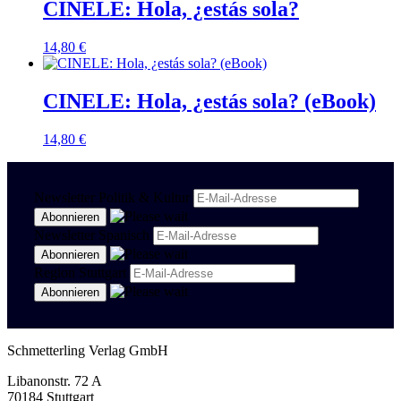
CINELE: Hola, ¿estás sola?
14,80
€
CINELE: Hola, ¿estás sola? (eBook)
14,80
€
Newsletter Politik & Kultur
Newsletter Spanisch
Region Stuttgart
Schmetterling Verlag GmbH
Libanonstr. 72 A
70184 Stuttgart