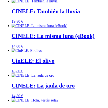
CINELE: También la lluvia
19,80
€
CINELE: La misma luna (eBook)
14,00
€
CinELE: El olivo
18,80
€
CINELE: La jaula de oro
14,80
€