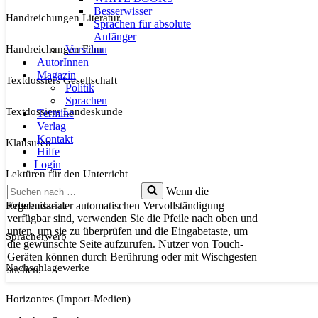
Besserwisser
Handreichungen Literatur
Sprachen für absolute
Anfänger
Handreichungen Film
Vorschau
AutorInnen
Magazin
Textdossiers Gesellschaft
Politik
Sprachen
Textdossiers Landeskunde
Termine
Verlag
Kontakt
Klausuren
Hilfe
Login
Lektüren für den Unterricht
Suchen
Wenn die
nach …
Referendariat
Ergebnisse der automatischen Vervollständigung
verfügbar sind, verwenden Sie die Pfeile nach oben und
unten, um sie zu überprüfen und die Eingabetaste, um
Spracherwerb
die gewünschte Seite aufzurufen. Nutzer von Touch-
Geräten können durch Berührung oder mit Wischgesten
Nachschlagewerke
suchen.
Horizontes (Import-Medien)