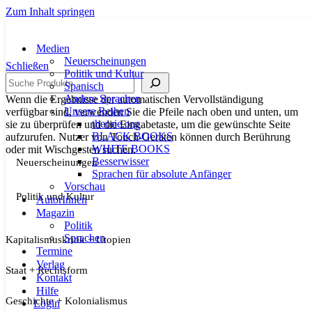
Zum Inhalt springen
Medien
Neuerscheinungen
Schließen
Politik und Kultur
Suche
Spanisch
Andere Sprachen
Wenn die Ergebnisse der automatischen Vervollständigung
Unsere Reihen
verfügbar sind, verwenden Sie die Pfeile nach oben und unten, um
theorie.org
sie zu überprüfen und die Eingabetaste, um die gewünschte Seite
BLACK BOOKS
aufzurufen. Nutzer von Touch-Geräten können durch Berührung
WHITE BOOKS
oder mit Wischgesten suchen.
Besserwisser
Neuerscheinungen
Sprachen für absolute Anfänger
Vorschau
Politik und Kultur
AutorInnen
Magazin
Politik
Sprachen
Kapitalismuskritik + Utopien
Termine
Verlag
Staat + Rechtsform
Kontakt
Hilfe
Geschichte + Kolonialismus
Login