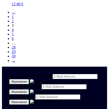
12,80
€
←
1
2
3
4
5
6
…
28
29
30
→
Newsletter Politik & Kultur
Newsletter Spanisch
Region Stuttgart