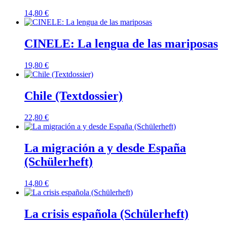
14,80
€
CINELE: La lengua de las mariposas
19,80
€
Chile (Textdossier)
22,80
€
La migración a y desde España
(Schülerheft)
14,80
€
La crisis española (Schülerheft)