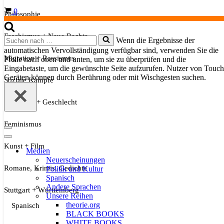
Warenkorb
0
Philosophie
Faschismus + Neue Rechte
Suchen
Wenn die Ergebnisse der
nach …
automatischen Vervollständigung verfügbar sind, verwenden Sie die
Migration + Rassismus
Pfeile nach oben und unten, um sie zu überprüfen und die
Eingabetaste, um die gewünschte Seite aufzurufen. Nutzer von Touch
Geräten können durch Berührung oder mit Wischgesten suchen.
Soziale Kämpfe
Sexualität + Geschlecht
Feminismus
Navigationsmenü
Navigationsmenü
Kunst + Film
Medien
Neuerscheinungen
Romane, Krimis, Gedichte
Politik und Kultur
Spanisch
Andere Sprachen
Stuttgart + Württemberg
Unsere Reihen
theorie.org
Spanisch
BLACK BOOKS
WHITE BOOKS